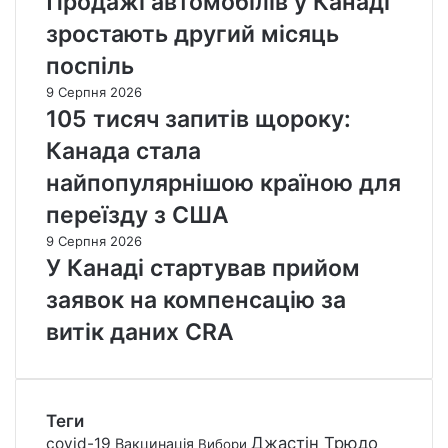
Продажі автомобілів у Канаді
зростають другий місяць
поспіль
9 Серпня 2026
105 тисяч запитів щороку:
Канада стала
найпопулярнішою країною для
переїзду з США
9 Серпня 2026
У Канаді стартував прийом
заявок на компенсацію за
витік даних CRA
Теги
Джастін Трюдо
covid-19
Вакцинація
Вибори