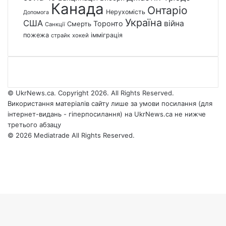
Канада
Онтаріо
Нерухомість
Допомога
Україна
США
війна
Торонто
Смерть
Санкції
пожежа
імміграція
страйк
хокей
© UkrNews.ca. Copyright 2026. All Rights Reserved.
Використання матеріалів сайту лише за умови посилання (для
інтернет-видань - гіперпосилання) на UkrNews.ca не нижче
третього абзацу
© 2026 Mediatrade All Rights Reserved.
Facebook
YouTube
Instagram
Telegram
Back
Google
Threads
to
News
top
button