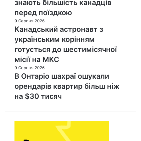
и
1
знають більшість канадців
з
%
перед поїздкою
и
у
к
т
9 Серпня 2026
у
р
Канадський астронавт з
т
а
українським корінням
е
в
х
н
готується до шестимісячної
н
і
місії на МКС
і
ч
9 Серпня 2026
н
В Онтаріо шахраї ошукали
о
орендарів квартир більш ніж
ї
р
на $30 тисяч
е
ц
е
с
і
ї