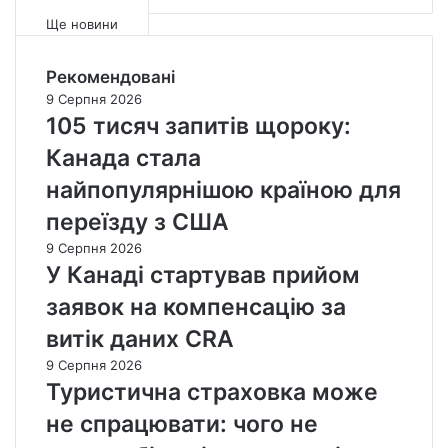
а
й
,
р
й
ж
Ще новини
3
о
б
е
%
д
л
н
у
а
Рекомендовані
и
а
т
ж
9 Серпня 2026
ж
$
р
і
105 тисяч запитів щороку:
ч
2
а
в
и
м
Канада стала
в
К
м
л
н
а
найпопулярнішою країною для
и
р
і
н
м
д
переїзду з США
,
а
і
з
у
д
9 Серпня 2026
с
а
н
і
У Канаді стартував прийом
я
д
и
з
ц
в
заявок на компенсацію за
к
р
я
а
н
о
витік даних CRA
м
р
у
с
и
о
в
л
9 Серпня 2026
к
ш
и
Туристична страховка може
и
и
н
не спрацювати: чого не
р
а