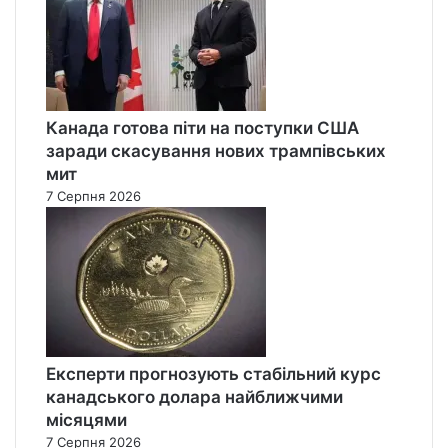
й
н
и
з
і
С
Канада готова піти на поступки США
Ш
А
заради скасування нових трампівських
мит
7 Серпня 2026
Експерти прогнозують стабільний курс
канадського долара найближчими
місяцями
7 Серпня 2026