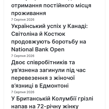
р
н
д
отримання постійного місця
е
у
о
з
проживання
н
В
т
о
а
7 Серпня 2026
р
м
ш
Український успіх у Канаді:
а
і
и
в
Світоліна й Костюк
н
н
м
а
г
продовжують боротьбу на
у
ц
т
д
National Bank Open
і
о
о
ю
н
7 Серпня 2026
с
а
Двоє співробітників та
т
н
р
ув’язнена загинули під час
а
о
т
перевезення з жіночої
к
л
о
в’язниці в Едмонтоні
і
в
з
7 Серпня 2026
о
а
У Британській Колумбії грізлі
з
г
а
напав на 72-річну жінку
о
в