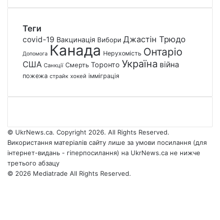
Теги
Джастін Трюдо
covid-19
Вакцинація
Вибори
Канада
Онтаріо
Нерухомість
Допомога
Україна
США
війна
Торонто
Смерть
Санкції
пожежа
імміграція
страйк
хокей
© UkrNews.ca. Copyright 2026. All Rights Reserved.
Використання матеріалів сайту лише за умови посилання (для
інтернет-видань - гіперпосилання) на UkrNews.ca не нижче
третього абзацу
© 2026 Mediatrade All Rights Reserved.
Facebook
YouTube
Instagram
Telegram