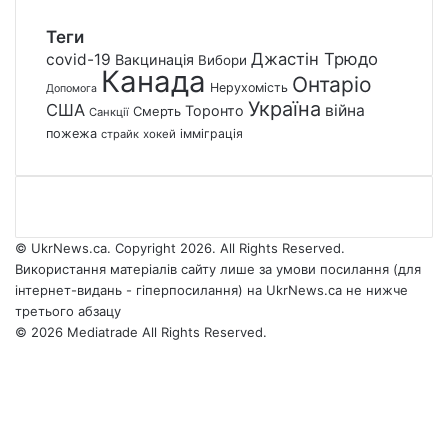
Теги
Джастін Трюдо
covid-19
Вакцинація
Вибори
Канада
Онтаріо
Нерухомість
Допомога
Україна
США
війна
Торонто
Смерть
Санкції
пожежа
імміграція
страйк
хокей
© UkrNews.ca. Copyright 2026. All Rights Reserved.
Використання матеріалів сайту лише за умови посилання (для
інтернет-видань - гіперпосилання) на UkrNews.ca не нижче
третього абзацу
© 2026 Mediatrade All Rights Reserved.
Facebook
YouTube
Instagram
Telegram
Back
Google
Threads