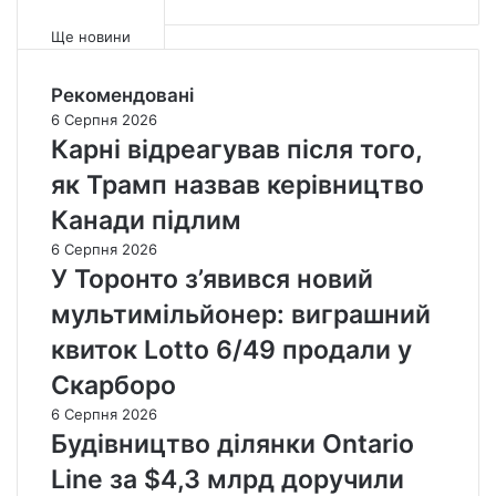
В
н
с
і
Ще новини
т
й
а
К
Рекомендовані
н
а
е
н
6 Серпня 2026
д
а
Карні відреагував після того,
о
д
як Трамп назвав керівництво
с
і
т
н
Канади підлим
у
е
6 Серпня 2026
п
д
У Торонто з’явився новий
н
о
о
с
мультимільйонер: виграшний
ю
т
квиток Lotto 6/49 продали у
д
а
л
т
Скарборо
я
н
6 Серпня 2026
в
і
Будівництво ділянки Ontario
с
й
і
р
Line за $4,3 млрд доручили
х
і