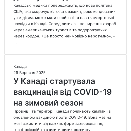
е
Канадські медики попереджають, що нова політика
н
США, яка скорочує кількість вакцин, рекомендованих
д
усім дітям, може мати серйозні та навіть смертельні
а
наслідки в Канаді. Серед ризиків – поширення хвороб
ц
через американських туристів та подорожуючих
і
через кордон. «Це просто неймовірно нерозумно», –
ї
…
С
Ш
А
щ
У
Канада
о
К
29 Вересня 2025
д
а
У Канаді стартувала
о
н
вакцинація від COVID-19
в
а
а
д
на зимовий сезон
к
і
ц
с
Провінції та території Канади починають кампанії з
и
т
оновленою вакциною проти COVID-19. Вона має на
н
а
меті захистити від важких форм захворювання,
а
р
госпіталізацій та знизити ризик розвитку