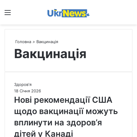
Меню
П
Головна
>
Вакцинація
Вакцинація
Н
Здоров'я
о
18 Січня 2026
в
Нові рекомендації США
і
щодо вакцинації можуть
р
е
вплинути на здоров’я
к
о
дітей у Канаді
м