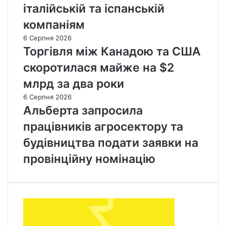
італійській та іспанській
н
в
о
е
компаніям
в
н
6 Серпня 2026
о
ь
Торгівля між Канадою та США
н
щ
а
е
скоротилася майже на $2
р
п
млрд за два роки
о
л
д
е
6 Серпня 2026
ж
н
Альберта запросила
е
ь
працівників агросектору та
н
в
и
і
будівництва подати заявки на
х
д
к
провінційну номінацію
о
р
у
:
з
а