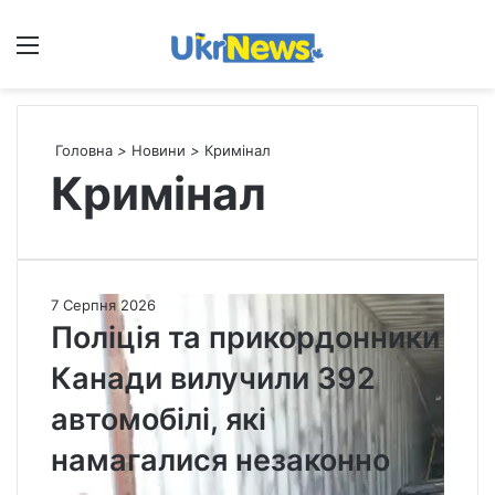
Меню
П
Головна
>
Новини
>
Кримінал
Кримінал
П
7 Серпня 2026
о
Поліція та прикордонники
л
Канади вилучили 392
і
ц
автомобілі, які
і
я
намагалися незаконно
т
а