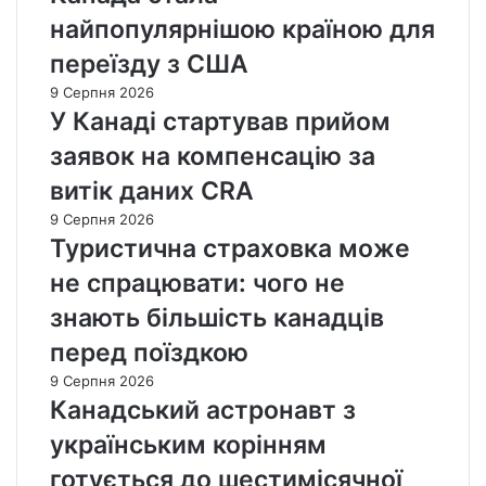
н
р
в
и
найпопулярнішою країною для
а
і
л
в
н
переїзду з США
в
і
е
с
л
з
9 Серпня 2026
у
ю
т
У Канаді стартував прийом
в
д
и
а
ь
заявок на компенсацію за
з
н
м
а
н
витік даних CRA
и
к
і
т
9 Серпня 2026
о
т
а
Туристична страховка може
р
а
с
д
к
не спрацювати: чого не
е
о
е
к
знають більшість канадців
н
р
с
у
перед поїздкою
у
в
а
9 Серпня 2026
а
л
Канадський астронавт з
н
ь
н
українським корінням
н
і
і
готується до шестимісячної
п