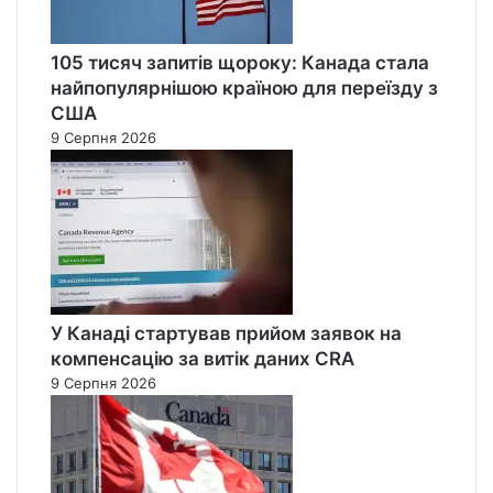
д
д
і
105 тисяч запитів щороку: Канада стала
т
найпопулярнішою країною для переїзду з
ь
США
м
9 Серпня 2026
и
У Канаді стартував прийом заявок на
компенсацію за витік даних CRA
9 Серпня 2026