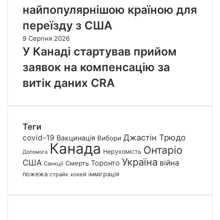
найпопулярнішою країною для
переїзду з США
9 Серпня 2026
У Канаді стартував прийом
заявок на компенсацію за
витік даних CRA
Теги
Джастін Трюдо
covid-19
Вакцинація
Вибори
Канада
Онтаріо
Нерухомість
Допомога
Україна
США
війна
Торонто
Смерть
Санкції
пожежа
імміграція
страйк
хокей