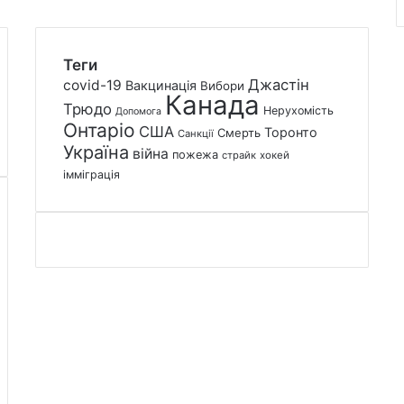
Теги
Джастін
covid-19
Вакцинація
Вибори
Канада
Трюдо
Нерухомість
Допомога
Онтаріо
США
Торонто
Смерть
Санкції
Україна
війна
пожежа
страйк
хокей
імміграція