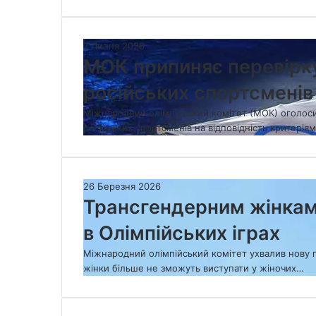
М
7 Липня 2026
О
МОК припиняє перевірк
К
російських спортсмені
п
р
Міжнародний олімпійський комітет (МОК) оголоси
и
російських спортсменів на відповідність критері
п
и
н
я
Т
26 Березня 2026
є
р
Трансгендерним жінкам
п
а
е
в Олімпійських іграх
н
р
с
е
Міжнародний олімпійський комітет ухвалив нову п
г
в
жінки більше не зможуть виступати у жіночих…
е
і
н
р
д
к