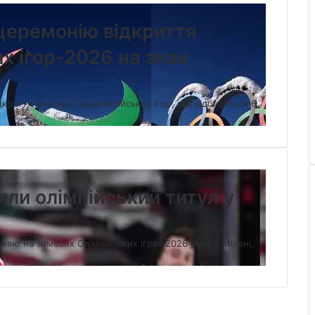
церемонію відкриття
х ігор-2026 на знак
криття зимових Паралімпійських ігор, яка відбудеться 6
яли олімпійський титул у
кею на зимових Олімпійських іграх 2026 року в Мілані,