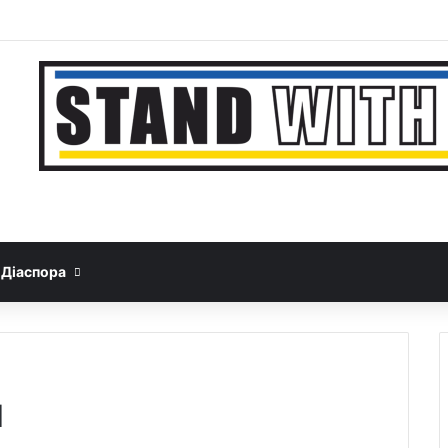
Facebook
YouTube
Instagram
Telegram
Sideb
Google News
Threads
Діаспора
и