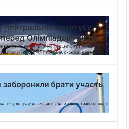
у нейтрального статусу
в перед Олімпіадою-2028
в про припинення трирічної процедури перевірки
ям нейтрального статусу перед відбірковими змаганнями…
 заборонили брати участь
олітику допуску до змагань, згідно з якою трансгендерні