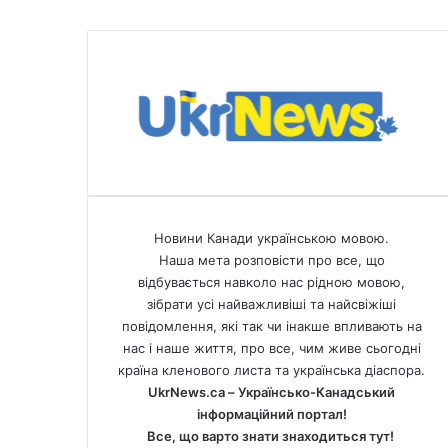
і
з
У
к
р
а
ї
н
о
ю
Новини Канади українською мовою.
Наша мета розповісти про все, що
відбувається навколо нас рідною мовою,
зібрати усі найважливіші та найсвіжіші
повідомлення, які так чи інакше впливають на
нас і наше життя, про все, чим живе сьогодні
країна кленового листа та українська діаспора.
UkrNews.ca – Українсько-Канадський
інформаційний портал!
Все, що варто знати знаходиться тут!