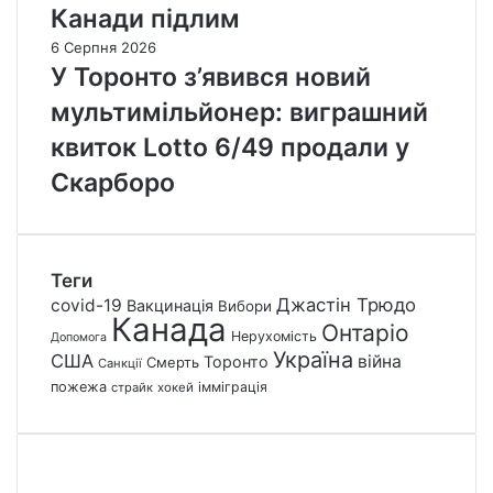
Канади підлим
6 Серпня 2026
У Торонто з’явився новий
мультимільйонер: виграшний
квиток Lotto 6/49 продали у
Скарборо
Теги
Джастін Трюдо
covid-19
Вакцинація
Вибори
Канада
Онтаріо
Нерухомість
Допомога
Україна
США
війна
Торонто
Смерть
Санкції
пожежа
імміграція
страйк
хокей