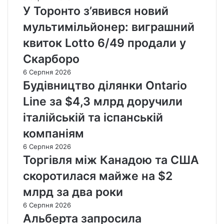
у
р
У Торонто з’явився новий
т
т
т
у
р
мультимільйонер: виграшний
и
р
и
:
и
квиток Lotto 6/49 продали у
ч
м
с
і
Скарборо
і
т
п
ж
і
6 Серпня 2026
і
н
в
Будівництво ділянки Ontario
д
а
м
в
Line за $4,3 млрд доручили
р
а
и
о
й
італійській та іспанській
щ
д
ж
и
компаніям
н
е
т
і
$
6 Серпня 2026
ь
п
8
Торгівля між Канадою та США
т
а
0
у
скоротилася майже на $2
с
з
р
а
а
млрд за два роки
и
ж
о
с
6 Серпня 2026
и
д
т
Альберта запросила
р
и
и