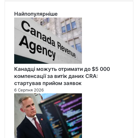
в
н
з
н
Найпопулярніше
1
о
л
г
и
о
п
к
н
о
я
н
т
р
Канадці можуть отримати до $5 000
о
компенсації за витік даних CRA:
л
стартував прийом заявок
ю
6 Серпня 2026