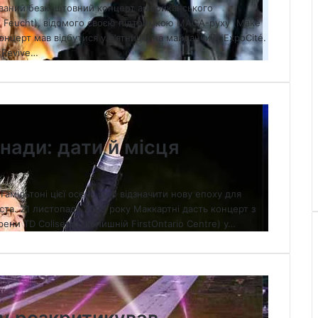
ований безкоштовний концерт американського
n Feucht), відомого своєю підтримкою MAGA-руху (Make
онцерт мав відбутися у п’ятницю на майданчику ExpoCité.
«Revive…
нади: дати й місця
амільтоні цієї осені, щоб відзначити нову епоху для
ста. 21 листопада 2025 року Маккартні дасть концерт з
рени TD Coliseum (колишній FirstOntario Centre) у…