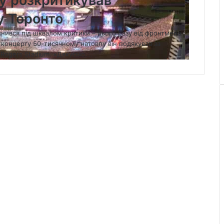
y розкритикував
у Торонто
нився під шквалом критики – цього разу від фронтмена
с концерту 50-тисячному натовпу він подякував за
 Rogers Stadium. «Дякуємо,…