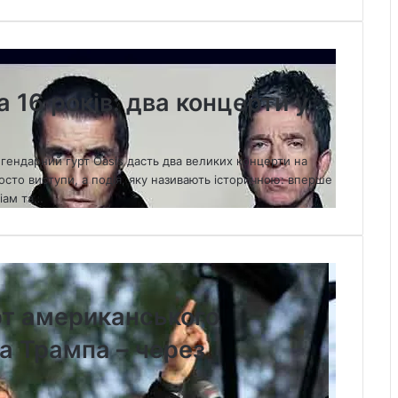
а 16 років: два концерти у
гендарний гурт Oasis дасть два великих концерти на
осто виступи, а подія, яку називають історичною: вперше
Ліам та…
рт американського
а Трампа – через