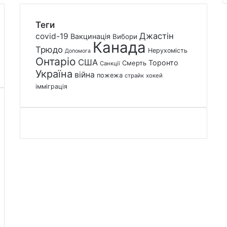
Теги
Джастін
covid-19
Вакцинація
Вибори
Канада
Трюдо
Нерухомість
Допомога
Онтаріо
США
Торонто
Смерть
Санкції
Україна
війна
пожежа
страйк
хокей
імміграція