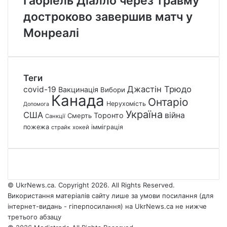
Габріель Діалло через травму
достроково завершив матч у
Монреалі
Теги
Джастін Трюдо
covid-19
Вакцинація
Вибори
Канада
Онтаріо
Нерухомість
Допомога
Україна
США
війна
Торонто
Смерть
Санкції
пожежа
імміграція
страйк
хокей
© UkrNews.ca. Copyright 2026. All Rights Reserved.
Використання матеріалів сайту лише за умови посилання (для
інтернет-видань - гіперпосилання) на UkrNews.ca не нижче
третього абзацу