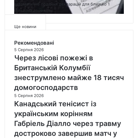
с
автоматичне подання декларацій для близько 1
п
ь
т
мільйона громадян…
л
а
а
а
в
н
т
т
К
Ще новини
н
о
а
и
м
н
Рекомендовані
к
а
а
5 Серпня 2026
і
т
д
Через лісові пожежі в
в
и
и
п
ч
:
Британській Колумбії
о
н
з
знеструмлено майже 18 тисяч
д
е
в
а
п
і
домогосподарств
т
о
т
5 Серпня 2026
к
д
D
Канадський тенісист із
і
а
e
в
н
s
українським корінням
н
н
j
е
я
Габріель Діалло через травму
a
т
п
r
достроково завершив матч у
о
о
d