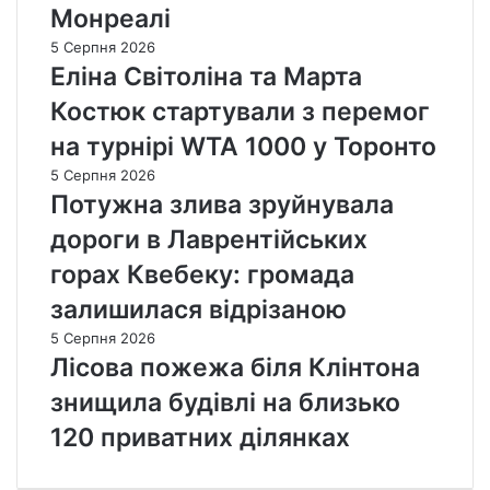
ч
д
Монреалі
i
н
а
n
5 Серпня 2026
і
т
s
Еліна Світоліна та Марта
п
к
о
о
Костюк стартували з перемог
р
в
на турнірі WTA 1000 у Торонто
а
и
д
х
5 Серпня 2026
и
д
Потужна злива зруйнувала
е
дороги в Лаврентійських
к
л
горах Квебеку: громада
а
залишилася відрізаною
р
а
5 Серпня 2026
ц
Лісова пожежа біля Клінтона
і
знищила будівлі на близько
й
д
120 приватних ділянках
л
я