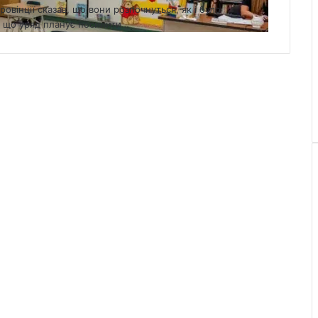
овінції сказав, що вони розпочнуться, як і було
в, що уряд планує посилити…