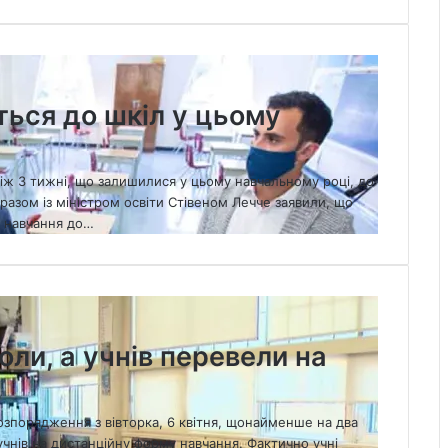
ться до шкіл у цьому
ніж 3 тижні, що залишилися у цьому навчальному році, до
разом із міністром освіти Стівеном Лечче заявили, що
 навчання до…
оли, а учнів перевели на
розпорядження з вівторка, 6 квітня, щонайменше на два
учнів на дистанційну форму навчання. Фактично учні