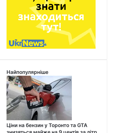
Найпопулярніше
Ціни на бензин у Торонто та GTA
знизяться майже на 9 центів за літр