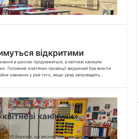
ться дистанційно лише про протягом цього тижня,
имуться відкритими
вчання в школах продовжиться, а квітневі канікули
ws. Головний освітянин провінції змушений був внести
ційне навчання у разі того, якщо уряд запровадить…
«квітневі канікули»
орок, 30 березня, що весняні канікули більше переносити