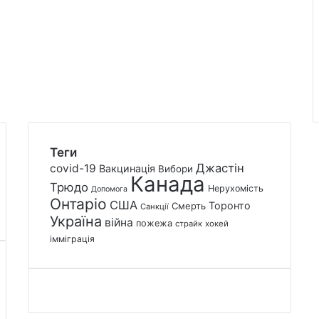
Теги
Джастін
covid-19
Вакцинація
Вибори
Канада
Трюдо
Нерухомість
Допомога
Онтаріо
США
Торонто
Смерть
Санкції
Україна
війна
пожежа
страйк
хокей
імміграція