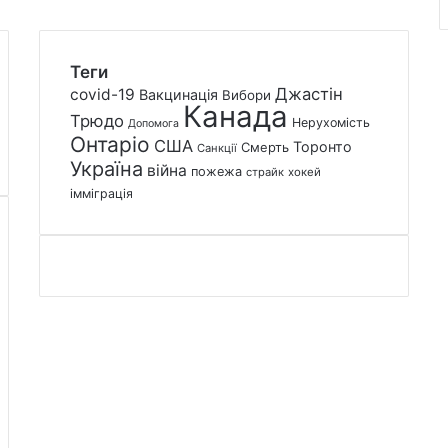
Теги
Джастін
covid-19
Вакцинація
Вибори
Канада
Трюдо
Нерухомість
Допомога
Онтаріо
США
Торонто
Смерть
Санкції
Україна
війна
пожежа
страйк
хокей
імміграція