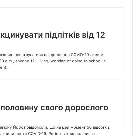
кцинувати підлітків від 12
 дозволив реєструватися на щеплення COVID-19 людям,
0 a.m., anyone 12+ living, working or going to school in
ment…
 половину свого дорослого
егіону Йорк повідомили, що на цей момент 50 відсотків
акцини проти COVID-19. Регіон також поділився