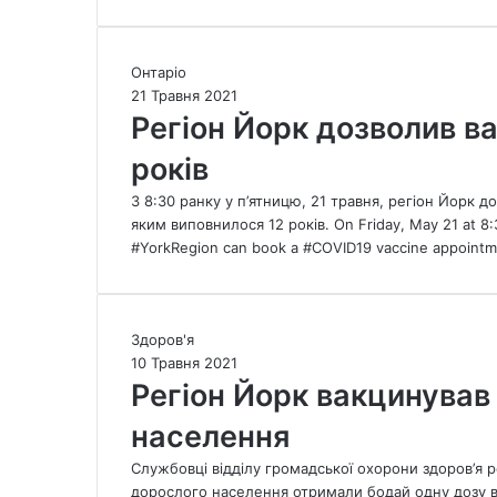
Р
Онтаріо
е
21 Травня 2021
г
Регіон Йорк дозволив ва
і
років
о
н
З 8:30 ранку у п’ятницю, 21 травня, регіон Йорк
Й
яким виповнилося 12 років. On Friday, May 21 at 8:3
о
#YorkRegion can book a #COVID19 vaccine appoint
р
к
д
о
Р
Здоров'я
з
е
10 Травня 2021
в
г
Регіон Йорк вакцинував
о
і
л
населення
о
и
н
в
Службовці відділу громадської охорони здоров’я р
Й
в
дорослого населення отримали бодай одну дозу в