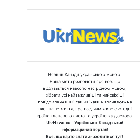
с
ь
о
г
о
д
н
і
м
о
ж
Новини Канади українською мовою.
у
Наша мета розповісти про все, що
т
відбувається навколо нас рідною мовою,
ь
зібрати усі найважливіші та найсвіжіші
з
повідомлення, які так чи інакше впливають на
а
нас і наше життя, про все, чим живе сьогодні
р
країна кленового листа та українська діаспора.
е
UkrNews.ca – Українсько-Канадський
є
інформаційний портал!
с
Все, що варто знати знаходиться тут!
т