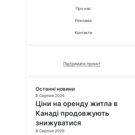
р
Про нас
у
в
Реклама
а
т
Контакти
и
с
я
н
а
Підтримати проєкт
в
а
к
ц
Останні новини
и
8 Серпня 2026
н
Ціни на оренду житла в
а
ц
Канаді продовжують
і
знижуватися
ю
8 Серпня 2026