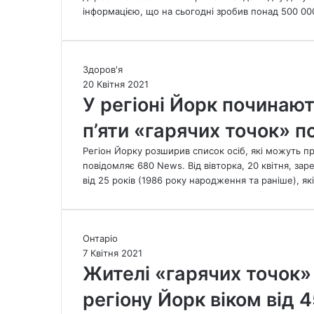
о
а
інформацією, що на сьогодні зробив понад 500 000
р
к
к
ц
в
и
а
У
Здоров'я
н
к
р
20 Квітня 2021
у
ц
е
У регіоні Йорк починаю
в
и
г
а
н
п’яти «гарячих точок» 
і
т
у
о
и
в
Регіон Йорку розширив список осіб, які можуть п
н
п
а
повідомляє 680 News. Від вівторка, 20 квітня, за
і
і
в
від 25 років (1986 року народження та раніше), я
Й
д
п
о
л
о
р
і
л
к
т
Ж
Онтаріо
о
п
к
и
7 Квітня 2021
в
о
і
т
Жителі «гарячих точок
и
ч
в
е
н
и
в
регіону Йорк віком від 
л
у
н
і
і
с