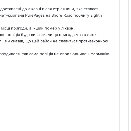
оставлені до лікарні після стрілянини, яка сталася
рнет-компанії PurePages на Shore Road поблигу Eighth
місці пригоди, а інший помер у лікарні.
о поліція буде вивчати, чи ця пригода має зв’язок із
лі, він сказав, що цей район не славиться протизаконною
проводилося, так само поліція не оприлюднила інформацію