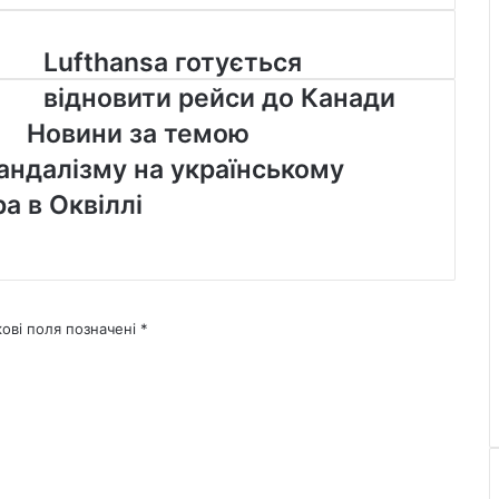
Lufthansa
Lufthansa готується
готується
відновити рейси до Канади
відновити
рейси
Новини за темою
до
вандалізму на українському
Канади
а в Оквіллі
кові поля позначені
*