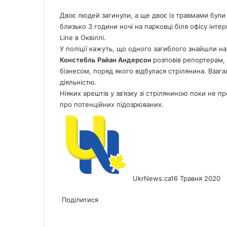
Двоє людей загинули, а ще двоє із травмами були д
близько 3 години ночі на парковці біля офісу інте
Line в Оквіллі.
У поліції кажуть, що одного загиблого знайшли на 
Констебль Райан Андерсон
розповів репортерам, щ
бізнесом, поряд якого відбулася стрілянина. Взага
діяльністю.
Ніяких арештів у зв’язку зі стріляниною поки не 
про потенційних підозрюваних.
UkrNews.ca
16 Травня 2020
Facebook
X
LinkedIn
Tumblr
Pinterest
Reddit
Pocket
Messenger
Messenger
WhatsApp
Telegram
Viber
Share
Print
via
Поділитися
Facebook
X
LinkedIn
Tumblr
Pinterest
Reddit
Pocket
Messenger
Messenger
WhatsApp
Telegram
Viber
Email
Share
Print
via