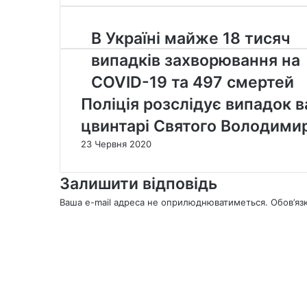
Email
В
В Україні майже 18 тисяч
Україні
випадків захворювання на
майже
18
СOVID-19 та 497 смертей
тисяч
Поліція розслідує випадок 
випадків
захворювання
цвинтарі Святого Володимир
на
23 Червня 2020
СOVID-
19
та
Залишити відповідь
497
Ваша e-mail адреса не оприлюднюватиметься.
Обов’яз
смертей
К
о
м
е
н
т