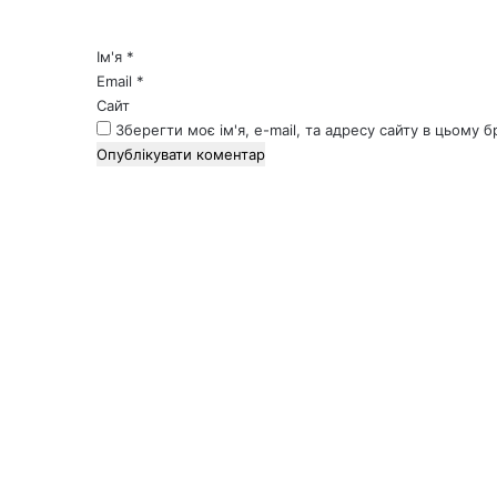
а
р
*
Ім'я
*
Email
*
Сайт
Зберегти моє ім'я, e-mail, та адресу сайту в цьому 