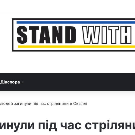
Facebook
YouTube
Instagram
Telegram
Sideb
Google News
Threads
Діаспора
людей загинули під час стрілянини в Оквіллі
нули під час стрілян