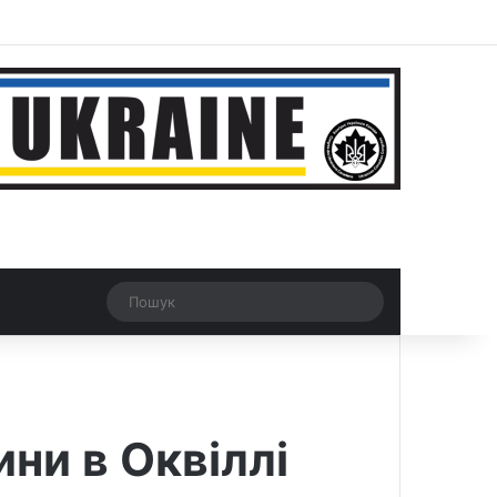
ar
Рандомна новина
Switch skin
Пошук
ини в Оквіллі