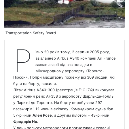
Transportation Safety Board
Р
івно 20 років тому, 2 серпня 2005 року,
авіалайнер Airbus A340 компанії Air France
зазнав аварії під час посадки в
Міжнародному аеропорту «Торонто-
Пірсон». Попри масштабну пожежу всі 309 людей, які
були на борту, вижили.
Літак Airbus A340-300 (реєстрація F-GLZQ) виконував
регулярний рейс AF358 з аеропорту Шарль-де-Голль
у Парижі до Торонто. На борту перебували 297
пасажирів і 12 членів екіпажу. Командиром судна був
57-річний
Ален Розе
, а другим пілотом – 43-річний
Фредерік Но.
У день польоту метеорологи прогнозували складні