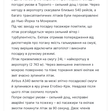
погодні умови в Торонто – сильний дощ і грози. Через
негоду в аеропорту скасували близько 540 рейсів, а
багато трансатлантичних літаків були перенаправлені
до Нью-Йорка та Монреаля.
Під час заходу на посадку пасажири помітили, що
літак розгойдується через сильний вітер і
турбулентність. Екіпаж отримав попередження від
диспетчерів про погану якість гальмування на смузі,
тому вирішив відключити автопілот і виконати
посадку в ручному режимі.
Літак приземлився на смугу 24L – найкоротшу в
аеропорту (2 743 м). Через зменшене зчеплення з
мокрою поверхнею та пізнє торкання землі екіпаж не
зміг вчасно зупинити літак.
Airbus A340 вилетів за межі злітно-посадкової смуги
й зупинився в яру річки Етобіко-Крік. Невдовзі після
цього літак охопило полум’я.
Попри складні умови – сильний дощ, несправні
аварійні трапи та пожежу – всі пасажири та екіпаж
змогли покинути літак за 90 секунд. Двоє членів