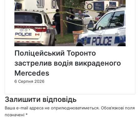
Поліцейський Торонто
застрелив водія викраденого
Mercedes
6 Серпня 2026
Залишити відповідь
Ваша e-mail адреса не оприлюднюватиметься.
Обов’язкові поля
позначені
*
К
о
м