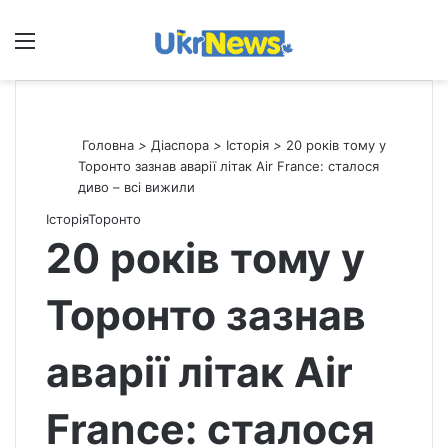
Меню
П
Головна
>
Діаспора
>
Історія
>
20 років тому у
Торонто зазнав аварії літак Air France: сталося
диво – всі вижили
Історія
Торонто
20 років тому у
Торонто зазнав
аварії літак Air
France: сталося