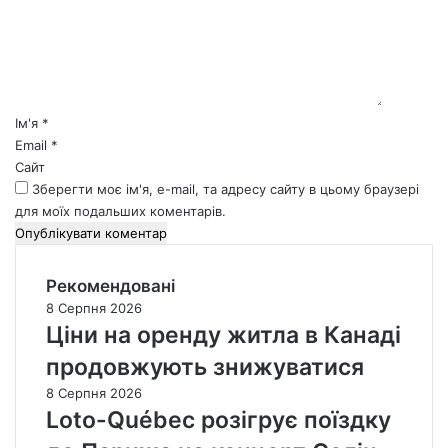
е
н
т
а
р
*
Ім'я
*
Email
*
Сайт
Зберегти моє ім'я, e-mail, та адресу сайту в цьому браузері
для моїх подальших коментарів.
Рекомендовані
8 Серпня 2026
Ціни на оренду житла в Канаді
продовжують знижуватися
8 Серпня 2026
Loto-Québec розігрує поїздку