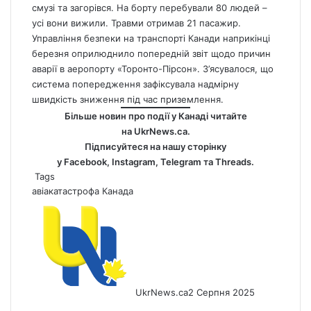
смузі та загорівся. На борту перебували 80 людей –
усі вони вижили. Травми отримав 21 пасажир.
Управління безпеки на транспорті Канади наприкінці
березня оприлюднило попередній звіт щодо причин
аварії в аеропорту «Торонто-Пірсон».
З’ясувалося, що
система попередження зафіксувала надмірну
швидкість зниження під час приземлення.
Більше новин про події у Канаді читайте
на
UkrNews.ca
.
Підписуйтеся на нашу сторінку
у
Facebook
,
Instagram,
Telegram
та
Threads
.
Tags
авіакатастрофа
Канада
UkrNews.ca
2 Серпня 2025