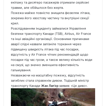
екіпажу та десятеро пасажирів отримали серйозні
травми, але обійшлося без жертв.
Пожежа
майже повністю знищила фюзеляж літака,
зокрема його хвостову частину та внутрішні секції
крил.
Розслідуванням інциденту займалися Управління
безпеки транспорту Канади (TSB), Airbus, Air France
та інші авіаційні організації. Основними причинами
аварії слідчі назвали запізніле торкання через
підвищену швидкість літака під час посадки,
відсутність у Air France чітких рекомендацій щодо
посадки під час грози, а також велику кількість води
на смузі, що значно зменшила ефективність
гальмування.
Незважаючи на масштабну пожежу, відсутність
загиблих стала справжнім дивом. Тодішній міністр
транспорту Канади
Жан Лап’єр
заявив: «Це диво».