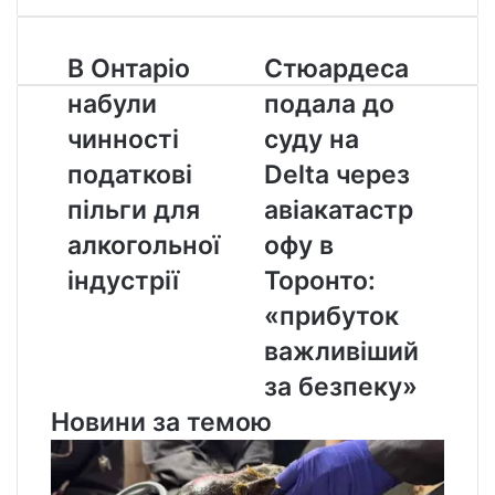
В
Стюардеса
В Онтаріо
Стюардеса
Онтаріо
подала
набули
подала до
набули
до
чинності
суду
чинності
суду на
податкові
на
податкові
Delta через
пільги
Delta
для
через
пільги для
авіакатастр
алкогольної
авіакатастрофу
алкогольної
офу в
індустрії
в
Торонто:
індустрії
Торонто:
«прибуток
«прибуток
важливіший
за
важливіший
безпеку»
за безпеку»
Новини за темою