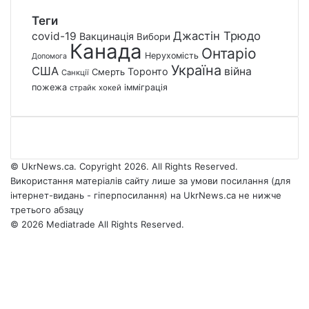
Теги
Джастін Трюдо
covid-19
Вакцинація
Вибори
Канада
Онтаріо
Нерухомість
Допомога
Україна
США
війна
Торонто
Смерть
Санкції
пожежа
імміграція
страйк
хокей
© UkrNews.ca. Copyright 2026. All Rights Reserved.
Використання матеріалів сайту лише за умови посилання (для
інтернет-видань - гіперпосилання) на UkrNews.ca не нижче
третього абзацу
© 2026 Mediatrade All Rights Reserved.
Facebook
YouTube
Instagram
Telegram
Facebook
X
WhatsApp
Google
Threads
Telegram
Viber