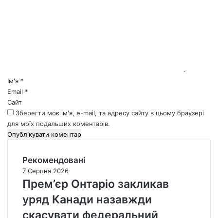
о
м
е
н
т
а
р
*
Ім'я
*
Email
*
Сайт
Зберегти моє ім'я, e-mail, та адресу сайту в цьому браузері
для моїх подальших коментарів.
Рекомендовані
7 Серпня 2026
Прем’єр Онтаріо закликав
уряд Канади назавжди
скасувати федеральний