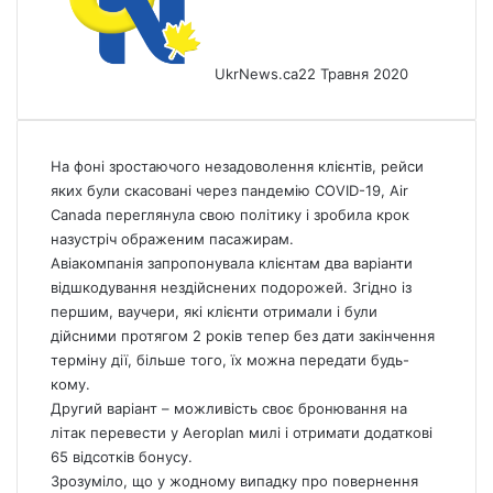
UkrNews.ca
22 Травня 2020
На фоні зростаючого незадоволення клієнтів, рейси
яких були скасовані через пандемію COVID-19, Air
Canada
переглянула свою політику і зробила крок
назустріч ображеним пасажирам.
Авіакомпанія запропонувала клієнтам два варіанти
відшкодування нездійснених подорожей. Згідно із
першим, ваучери, які клієнти отримали і були
дійсними протягом 2 років тепер без дати закінчення
терміну дії, більше того, їх можна передати будь-
кому.
Другий варіант – можливість своє бронювання на
літак перевести у Aeroplan милі і отримати додаткові
65 відсотків бонусу.
Зрозуміло, що у жодному випадку про повернення