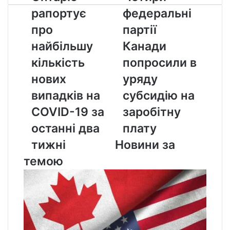
рапортує
федеральні
рапортує
федеральні
про
партії
найбільшу
Канади
про
партії
кількість
попросили
найбільшу
Канади
нових
в
випадків
уряду
кількість
попросили в
на
субсидію
нових
уряду
COVID-
на
19
заробітну
випадків на
субсидію на
за
плату
COVID-19 за
заробітну
останні
два
останні два
плату
тижні
тижні
Новини за
темою