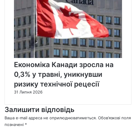
Економіка Канади зросла на
0,3% у травні, уникнувши
ризику технічної рецесії
31 Липня 2026
Залишити відповідь
Ваша e-mail адреса не оприлюднюватиметься.
Обов’язкові поля
позначені
*
К