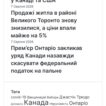
у Канаді та США
7 Серпня 2026
Продажі житла в районі
Великого Торонто знову
знизилися, а ціни впали
майже на 5%
7 Серпня 2026
Прем’єр Онтаріо закликав
уряд Канади назавжди
скасувати федеральний
податок на пальне
Теги
Джастін Трюдо
covid-19
Вакцинація
Вибори
Канада
Онтаріо
Нерухомість
Допомога