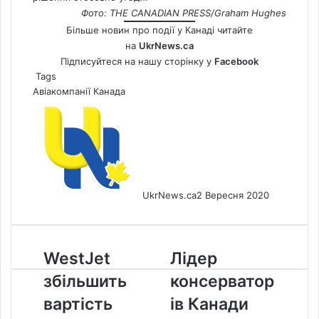
Фото: THE CANADIAN PRESS/Graham Hughes
Більше новин про події у Канаді читайте
на
UkrNews.ca
Підписуйтеся на нашу сторінку у
Facebook
Tags
Авіакомпанії
Канада
UkrNews.ca
2 Вересня 2020
WestJet
Лідер
WestJet
Лідер
збільшить
консерваторів
збільшить
консерватор
вартість
Канади
квитків
представив
вартість
ів Канади
через
свою