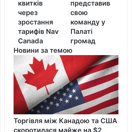
квитків
представив
зростання
команду
тарифів
у
через
свою
Nav
Палаті
зростання
команду у
Canada
громад
тарифів Nav
Палаті
Canada
громад
Новини за темою
Торгівля між Канадою та США
скоротилася майже на $2