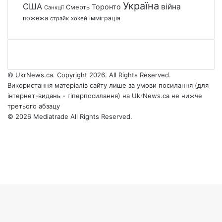
Україна
США
війна
Торонто
Смерть
Санкції
пожежа
імміграція
страйк
хокей
© UkrNews.ca. Copyright 2026. All Rights Reserved.
Використання матеріалів сайту лише за умови посилання (для
інтернет-видань - гіперпосилання) на UkrNews.ca не нижче
третього абзацу
© 2026 Mediatrade All Rights Reserved.
Facebook
YouTube
Instagram
Telegram
Facebook
X
WhatsApp
Google
Threads
Telegram
Viber
Back
News
to
top
button