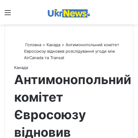
Меню
П
Головна
>
Канада
>
Антимонопольний комітет
Євросоюзу відновив розслідування угоди між
AirCanada та Transat
Канада
Антимонопольний
комітет
Євросоюзу
відновив