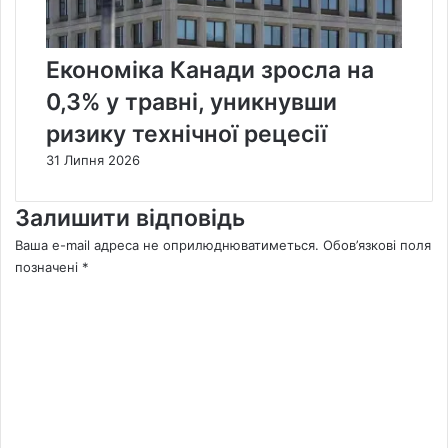
Економіка Канади зросла на
0,3% у травні, уникнувши
ризику технічної рецесії
31 Липня 2026
Залишити відповідь
Ваша e-mail адреса не оприлюднюватиметься.
Обов’язкові поля
позначені
*
К
о
м
е
н
т
а
р