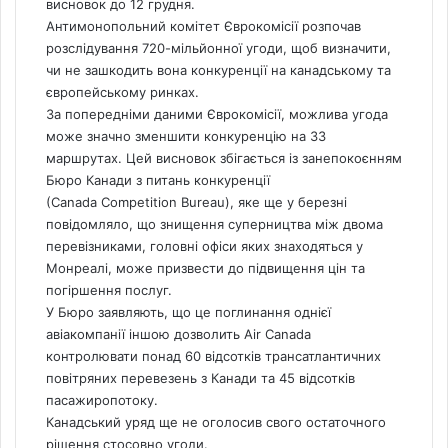
висновок до 12 грудня.
Антимонопольний комітет Єврокомісії розпочав
розслідування 720-мільйонної угоди, щоб визначити,
чи не зашкодить вона конкуренції на канадському та
європейському ринках.
За попередніми даними Єврокомісії, можлива угода
може значно зменшити конкуренцію на 33
маршрутах. Цей висновок збігається із занепокоєнням
Бюро Канади з питань конкуренції
(Сanada Competition Bureau), яке ще у березні
повідомляло, що знищення суперництва між двома
перевізниками, головні офіси яких знаходяться у
Монреалі, може призвести до підвищення цін та
погіршення послуг.
У Бюро заявляють, що це поглинання однієї
авіакомпанії іншою дозволить Air Canada
контролювати понад 60 відсотків трансатлантичних
повітряних перевезень з Канади та 45 відсотків
пасажиропотоку.
Канадський уряд ще не оголосив свого остаточного
рішення стосовно угоди.