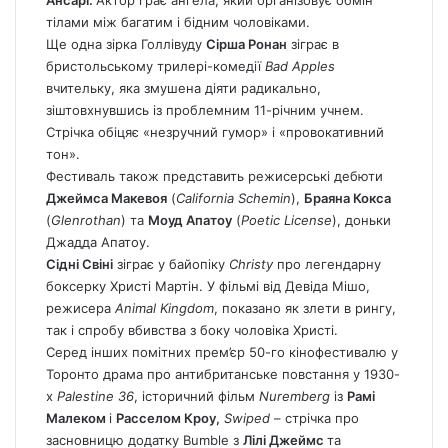
Ансарі.
Актор грає ангела, який організовує обмін
тілами між багатим і бідним чоловіками.
Ще одна зірка Голлівуду
Сірша Ронан
зіграє в
бристольському трилері-комедії
Bad Apples
вчительку, яка змушена діяти радикально,
зіштовхнувшись із проблемним 11-річним учнем.
Стрічка обіцяє «незручний гумор» і «провокативний
тон».
Фестиваль також представить режисерські дебюти
Джеймса Макевоя
(
California Schemin
),
Браяна Кокса
(
Glenrothan
) та
Моуд Апатоу
(
Poetic License
), доньки
Джадда Апатоу.
Сідні Свіні
зіграє у байопіку
Christy
про легендарну
боксерку Христі Мартін. У фільмі від Девіда Мішо,
режисера
Animal Kingdom
, показано як злети в рингу,
так і спробу вбивства з боку чоловіка Христі.
Серед інших помітних прем’єр 50-го кінофестивалю у
Торонто драма про антибританське повстання у 1930-
х
Palestine 36
, історичний фільм
Nuremberg
із
Рамі
Малеком
і
Расселом Кроу,
Swiped
– стрічка про
засновницю додатку Bumble з
Лілі Джеймс
та