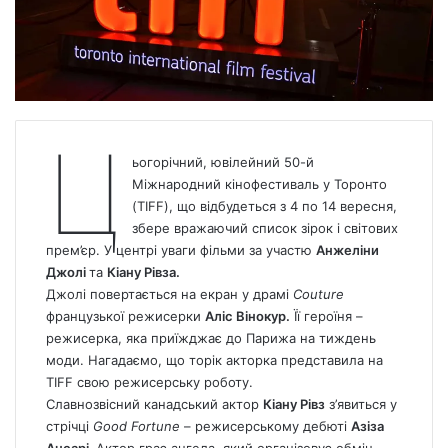
Ц
ьогорічний, ювілейний 50-й
Міжнародний кінофестиваль у Торонто
(TIFF), що відбудеться з 4 по 14 вересня,
збере вражаючий список зірок і світових
прем’єр. У центрі уваги фільми за участю
Анжеліни
Джолі
та
Кіану Рівза.
Джолі повертається на екран у драмі
Couture
французької режисерки
Аліс Вінокур.
Її героїня –
режисерка, яка приїжджає до Парижа на тиждень
моди. Нагадаємо, що торік акторка представила на
TIFF свою режисерську роботу.
Славнозвісний канадський актор
Кіану Рівз
з’явиться у
стрічці
Good Fortune
– режисерському дебюті
Азіза