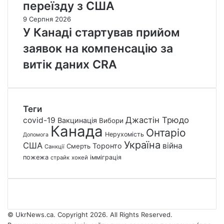
переїзду з США
9 Серпня 2026
У Канаді стартував прийом
заявок на компенсацію за
витік даних CRA
Теги
Джастін Трюдо
covid-19
Вакцинація
Вибори
Канада
Онтаріо
Нерухомість
Допомога
Україна
США
війна
Торонто
Смерть
Санкції
пожежа
імміграція
страйк
хокей
© UkrNews.ca. Copyright 2026. All Rights Reserved.