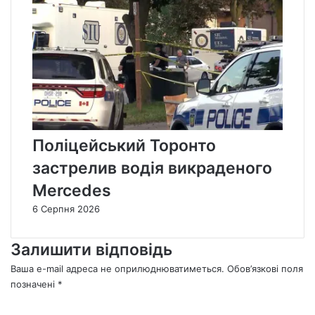
Поліцейський Торонто
застрелив водія викраденого
Mercedes
6 Серпня 2026
Залишити відповідь
Ваша e-mail адреса не оприлюднюватиметься.
Обов’язкові поля
позначені
*
К
о