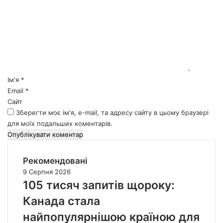
м
е
н
т
а
р
*
Ім'я
*
Email
*
Сайт
Зберегти моє ім'я, e-mail, та адресу сайту в цьому браузері
для моїх подальших коментарів.
Рекомендовані
9 Серпня 2026
105 тисяч запитів щороку:
Канада стала
найпопулярнішою країною для