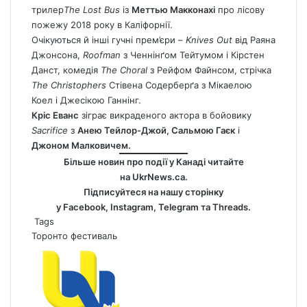
трилер
The Lost Bus
із
Меттью Макконахі
про лісову
пожежу 2018 року в Каліфорнії.
Очікуються й інші гучні прем’єри –
Knives Out
від Раяна
Джонсона,
Roofman
з Ченнінґом Тейтумом і Кірстен
Данст, комедія
The Choral
з Рейфом Файнсом, стрічка
The Christophers
Стівена Содерберґа з Мікаелою
Коел і Джесікою Ганнінг.
Кріс Еванс
зіграє викраденого актора в бойовику
Sacrifice
з
Анею Тейлор-Джой, Сальмою Гаєк
і
Джоном Малковичем.
Більше новин про події у Канаді читайте
на
UkrNews.ca
.
Підписуйтеся на нашу сторінку
у
Facebook
,
Instagram,
Telegram
та
Threads
.
Tags
Торонто
фестиваль