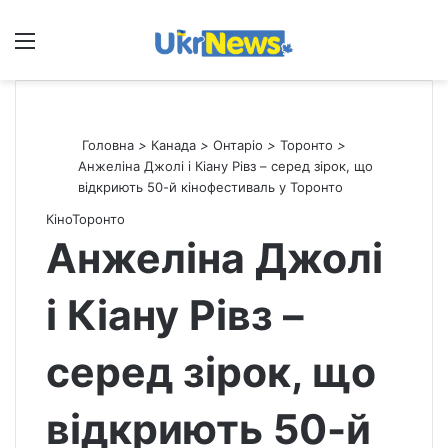
Меню
П
Головна
>
Канада
>
Онтаріо
>
Торонто
>
Анжеліна Джолі і Кіану Рівз – серед зірок, що
відкриють 50-й кінофестиваль у Торонто
Кіно
Торонто
Анжеліна Джолі
і Кіану Рівз –
серед зірок, що
відкриють 50-й