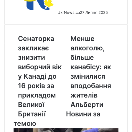
UkrNews.ca
27 Липня 2025
Сенаторка
Менше
Сенаторка
Менше
закликає
алкоголю,
закликає
алкоголю,
знизити
більше
виборчий
канабісу:
знизити
більше
вік
як
виборчий вік
канабісу: як
у
змінилися
Канаді
вподобання
у Канаді до
змінилися
до
жителів
16 років за
вподобання
16
Альберти
років
прикладом
жителів
за
Великої
Альберти
прикладом
Великої
Британії
Новини за
Британії
темою