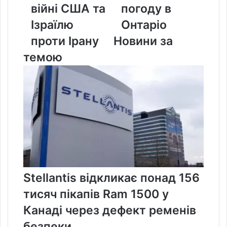
війні США та
погоду в
США
в
та
Онтаріо
Ізраїлю
Онтаріо
Ізраїлю
проти Ірану
Новини за
проти
Ірану
темою
Stellantis відкликає понад 156
тисяч пікапів Ram 1500 у
Канаді через дефект ременів
безпеки