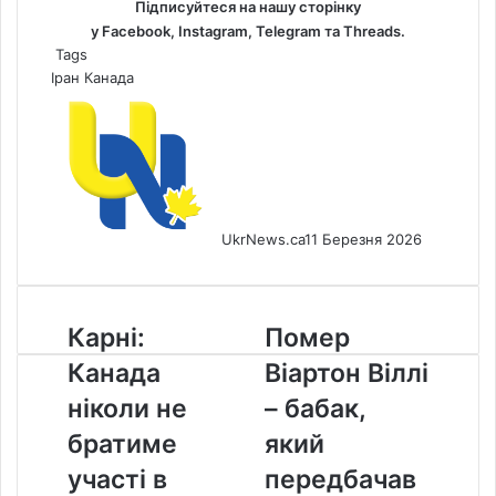
Підписуйтеся на нашу сторінку
у
Facebook
,
Instagram,
Telegram
та
Threads
.
Tags
Іран
Канада
UkrNews.ca
11 Березня 2026
Карні:
Помер
Карні:
Помер
Канада
Віартон
Канада
Віартон Віллі
ніколи
Віллі
не
–
ніколи не
– бабак,
братиме
бабак,
братиме
який
участі
який
в
передбачав
участі в
передбачав
війні
погоду