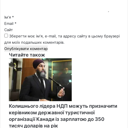
а
р
*
Ім'я
*
Email
*
Сайт
Зберегти моє ім'я, e-mail, та адресу сайту в цьому браузері
для моїх подальших коментарів.
Читайте також
Close
Колишнього лідера НДП можуть призначити
керівником державної туристичної
організації Канади із зарплатою до 350
тисяч доларів на рік