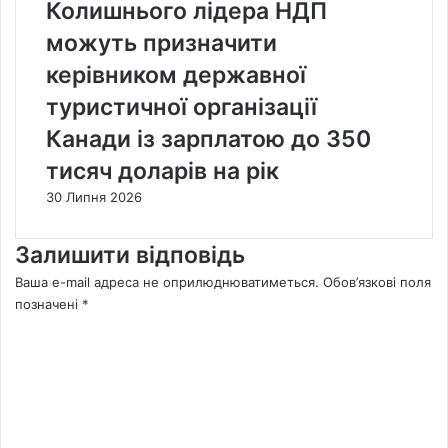
Колишнього лідера НДП
можуть призначити
керівником державної
туристичної організації
Канади із зарплатою до 350
тисяч доларів на рік
30 Липня 2026
Залишити відповідь
Ваша e-mail адреса не оприлюднюватиметься.
Обов’язкові поля
позначені
*
К
о
м
е
н
т