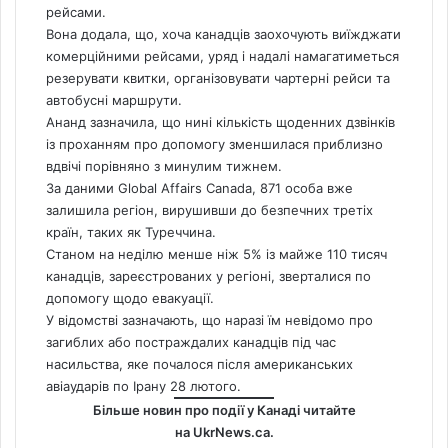
рейсами.
Вона додала, що, хоча канадців заохочують виїжджати
комерційними рейсами, уряд і надалі намагатиметься
резерувати квитки, організовувати чартерні рейси та
автобусні маршрути.
Ананд зазначила, що нині кількість щоденних дзвінків
із проханням про допомогу зменшилася приблизно
вдвічі порівняно з минулим тижнем.
За даними Global Affairs
Canada
, 871 особа вже
залишила регіон, вирушивши до безпечних третіх
країн, таких як Туреччина.
Станом на неділю менше ніж 5% із майже 110 тисяч
канадців, зареєстрованих у регіоні, зверталися по
допомогу щодо евакуації.
У відомстві зазначають, що наразі їм невідомо про
загиблих або постраждалих канадців під час
насильства, яке почалося після американських
авіаударів по Ірану 28 лютого.
Більше новин про події у Канаді читайте
на
UkrNews.ca
.