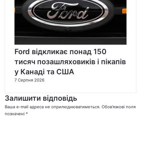
Ford відкликає понад 150
тисяч позашляховиків і пікапів
у Канаді та США
7 Серпня 2026
Залишити відповідь
Ваша e-mail адреса не оприлюднюватиметься.
Обов’язкові поля
позначені
*
К
о
м