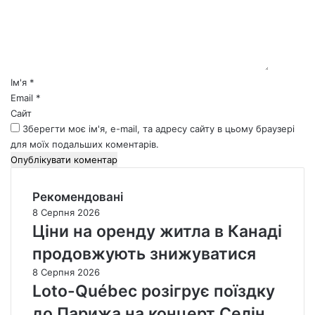
е
н
т
а
р
*
Ім'я
*
Email
*
Сайт
Зберегти моє ім'я, e-mail, та адресу сайту в цьому браузері
для моїх подальших коментарів.
Рекомендовані
8 Серпня 2026
Ціни на оренду житла в Канаді
продовжують знижуватися
8 Серпня 2026
Loto-Québec розігрує поїздку
до Парижа на концерт Селін