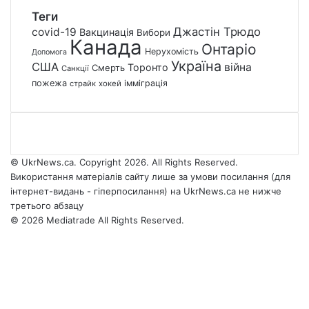
Теги
Джастін Трюдо
covid-19
Вакцинація
Вибори
Канада
Онтаріо
Нерухомість
Допомога
Україна
США
війна
Торонто
Смерть
Санкції
пожежа
імміграція
страйк
хокей
© UkrNews.ca. Copyright 2026. All Rights Reserved.
Використання матеріалів сайту лише за умови посилання (для
інтернет-видань - гіперпосилання) на UkrNews.ca не нижче
третього абзацу
© 2026 Mediatrade All Rights Reserved.
Facebook
YouTube
Instagram
Telegram
Facebook
X
WhatsApp
Google
Threads
Telegram
Viber
Back
News