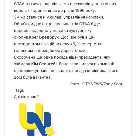
GTAA зазначає, що кількість пасажирів у повітряних
воротах Торонто впав до рівня 1996 року.
Зміни сталися й у складі управління компанії.
Обов’язки двох віце-президентів GTAA буде
перерозподілено у новій структурі, яку
очолив
Крег Бредбрук
. Досі він був віце-
президентом авіаційних служб, а тепер став
головним операційним директором.
Скорочена ще одна посада віце-президента, яку
займала
Кім Стенгебі
. Вона залишилася в компанії
очоливши управління кадрів, посада керівника якого
досі була вакантна.
Фото: CITYNEWS/Tony Fera
Tags
Авіакомпанії