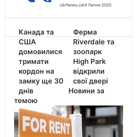
UkrNews.ca
14 Липня 2020
Канада
Ферма
Канада та
Ферма
та
Riverdale
США
Riverdale та
США
та
домовилися
зоопарк
домовилися
зоопарк
тримати
High
тримати
High Park
кордон
Park
на
відкрили
кордон на
відкрили
замку
свої
замку ще 30
свої двері
ще
двері
30
днів
Новини за
днів
темою