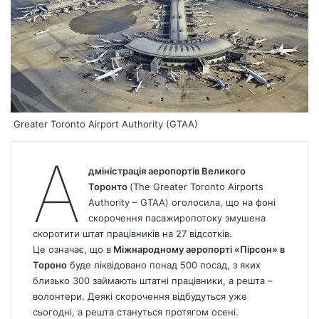
Greater Toronto Airport Authority (GTAA)
А
дміністрація аеропортів Великого
Торонто
(The Greater Toronto Airports
Authority – GTAA) оголосила, що на фоні
скорочення пасажиропотоку змушена
скоротити штат працівників на 27 відсотків.
Це означає, що в
Міжнародному аеропорті «Пірсон» в
Тороно
буде ліквідовано понад 500 посад, з яких
близько 300 займають штатні працівники, а решта –
волонтери. Деякі скорочення відбудуться уже
сьогодні, а решта стануться протягом осені.