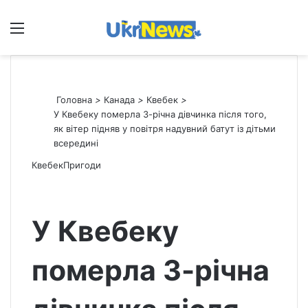
Меню
П
Головна
>
Канада
>
Квебек
>
У Квебеку померла 3-річна дівчинка після того,
як вітер підняв у повітря надувний батут із дітьми
всередині
Квебек
Пригоди
У Квебеку
померла 3-річна