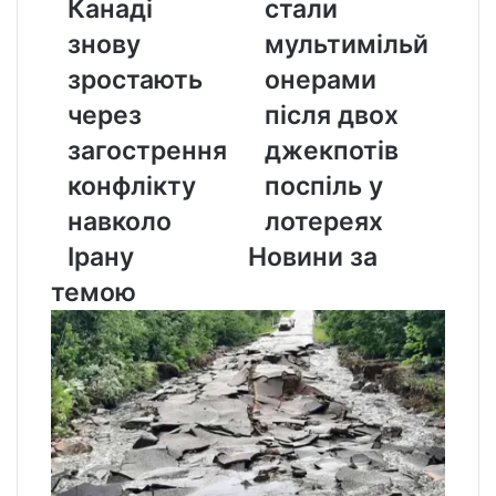
Канаді
стали
Канаді
після
знову
мультимільй
знову
двох
зростають
джекпотів
зростають
онерами
через
поспіль
через
після двох
загострення
у
конфлікту
лотереях
загострення
джекпотів
навколо
конфлікту
поспіль у
Ірану
навколо
лотереях
Ірану
Новини за
темою