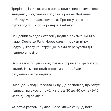
Трирічна дівчинка, яка зазнала критичних травм після
інциденту з надувним батутом у районі Ла-Салль
поблизу Монреаля, померла. Про це у вівторок
підтвердило Бюро коронерів Квебеку.
Нещасний випадок стався у неділю близько 16:30 в
парку Ouellette Park. Через сильні пориви вітру
надувну ігрову конструкцію, в якій перебували діти,
підняло в повітря.
Окрім загиблої дівчинки, травми отримали ще п’ятеро
людей. На місце події оперативно прибули
рятувальники та медики.
Очевидець події Розелла Пелуццо розповіла, що батут
піднявся на висоту приблизно від 30 до 40 футів (9–12
метрів) над землею.
«А потім раптом, буквально за кілька секунд, його