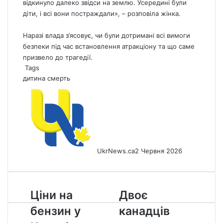
відкинуло далеко звідси на землю. Усередині були
діти, і всі вони постраждали», – розповіла жінка.
Наразі влада з’ясовує, чи були дотримані всі вимоги
безпеки під час встановлення атракціону та що саме
призвело до трагедії.
Tags
дитина
смерть
UkrNews.ca
2 Червня 2026
Ціни
Двоє
Ціни на
Двоє
на
канадців
бензин у
канадців
бензин
стали
у
мультимільйонерами