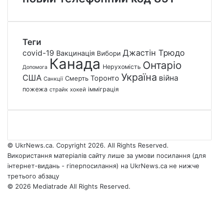
Теги
Джастін Трюдо
covid-19
Вакцинація
Вибори
Канада
Онтаріо
Нерухомість
Допомога
Україна
США
війна
Торонто
Смерть
Санкції
пожежа
імміграція
страйк
хокей
© UkrNews.ca. Copyright 2026. All Rights Reserved.
Використання матеріалів сайту лише за умови посилання (для
інтернет-видань - гіперпосилання) на UkrNews.ca не нижче
третього абзацу
© 2026 Mediatrade All Rights Reserved.
Facebook
YouTube
Instagram