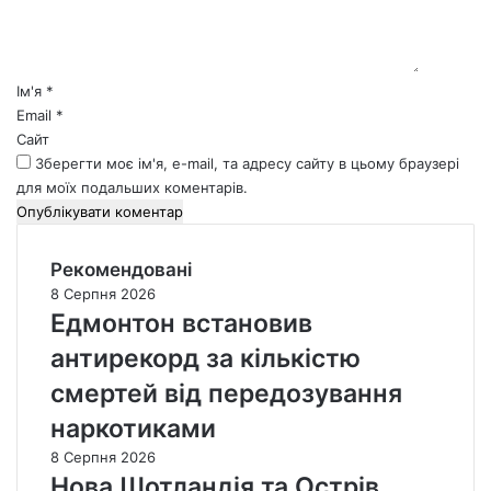
т
а
р
*
Ім'я
*
Email
*
Сайт
Зберегти моє ім'я, e-mail, та адресу сайту в цьому браузері
для моїх подальших коментарів.
Рекомендовані
8 Серпня 2026
Едмонтон встановив
антирекорд за кількістю
смертей від передозування
наркотиками
8 Серпня 2026
Нова Шотландія та Острів