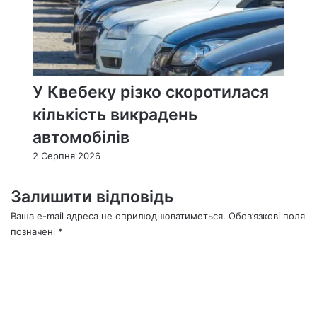
У Квебеку різко скоротилася
кількість викрадень
автомобілів
2 Серпня 2026
Залишити відповідь
Ваша e-mail адреса не оприлюднюватиметься.
Обов’язкові поля
позначені
*
К
о
м
е
н