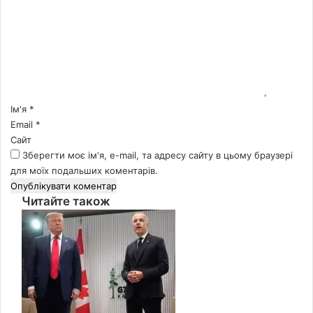
м
е
н
т
а
р
*
Ім'я
*
Email
*
Сайт
Зберегти моє ім'я, e-mail, та адресу сайту в цьому браузері
для моїх подальших коментарів.
Читайте також
Close