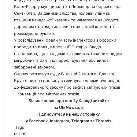
Белл-Рівер у муніципалітеті Лейкшор на березі озера
Сент-Клер. За даними слідства, чоловік упіймав
пташеня канадської казарки та намагався нашкодити
дорослим птахам, кидаючи в них великі камені та
розмахуючи руками.
У розслідуванні брали участь інспектори з охорони
природи та поліція провінції Онтаріо. Влада
наголосила, що канадські казарки є захищеним видом
мігруючих птахів, і їх переслідування або вилов
заборонені законом.
Справу розглянув суд у Віндзорі 2 лютого. Джозеф
Бругге визнав провину за звинуваченнями відповідно
до федерального закону про захист мігруючих птахів
– Конвенції про мігруючих птахів.
Більше новин про події у Канаді читайте
на
UkrNews.ca
.
Підписуйтеся на нашу сторінку
у
Facebook
,
Instagram,
Telegram
та
Threads
Tags
штраф