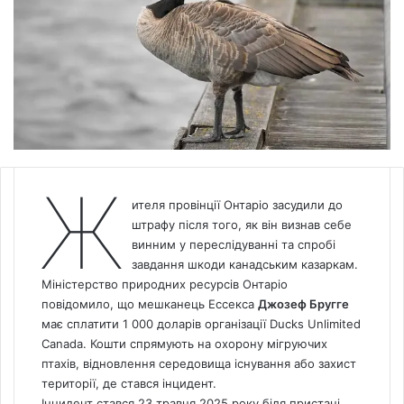
Ж
ителя провінції Онтаріо засудили до
штрафу після того, як він визнав себе
винним у переслідуванні та спробі
завдання шкоди канадським казаркам.
Міністерство природних ресурсів Онтаріо
повідомило, що мешканець Ессекса
Джозеф Бругге
має сплатити 1 000 доларів організації Ducks Unlimited
Canada
. Кошти спрямують на охорону мігруючих
птахів, відновлення середовища існування або захист
території, де стався інцидент.
Інцидент стався 23 травня 2025 року біля пристані