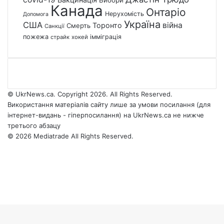
Вибори
Канада
Онтаріо
Нерухомість
Допомога
Україна
США
війна
Торонто
Смерть
Санкції
пожежа
імміграція
страйк
хокей
© UkrNews.ca. Copyright 2026. All Rights Reserved.
Використання матеріалів сайту лише за умови посилання (для
інтернет-видань - гіперпосилання) на UkrNews.ca не нижче
третього абзацу
© 2026 Mediatrade All Rights Reserved.
Facebook
YouTube
Instagram
Telegram
Facebook
X
WhatsApp
Google
Threads
Telegram
Viber
Back
News
to
top