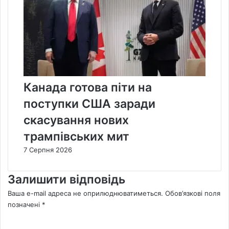
Канада готова піти на
поступки США заради
скасування нових
трампівських мит
7 Серпня 2026
Залишити відповідь
Ваша e-mail адреса не оприлюднюватиметься.
Обов’язкові поля
позначені
*
К
о