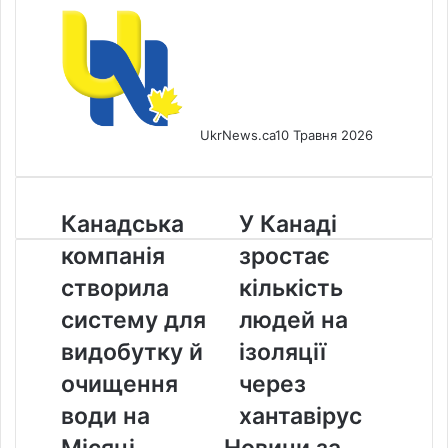
UkrNews.ca
10 Травня 2026
Канадська
У
Канадська
У Канаді
компанія
Канаді
компанія
зростає
створила
зростає
систему
кількість
створила
кількість
для
людей
систему для
людей на
видобутку
на
й
ізоляції
видобутку й
ізоляції
очищення
через
очищення
через
води
хантавірус
на
води на
хантавірус
Місяці
Місяці
Новини за