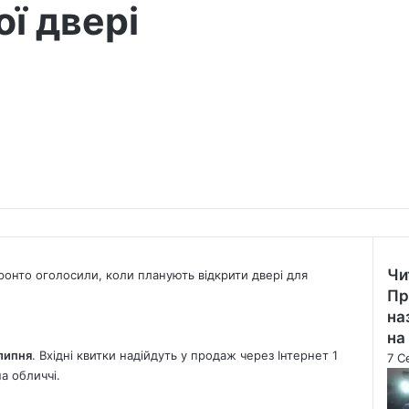
ї двері
Чи
оронто оголосили, коли планують відкрити двері для
Clo
Пр
на
на
липня
. Вхідні квитки надійдуть у продаж через Інтернет 1
7 С
на обличчі.