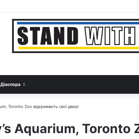
Facebook
YouTube
Instagram
Telegram
Sideb
Google News
Threads
Діаспора
ium, Toronto Zoo відкривають свої двері
y’s Aquarium, Toronto 