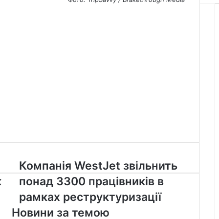
Компанія
Компанія WestJet звільнить
WestJet
к
понад 3300 працівників в
звільнить
понад
рамках реструктуризації
3300
Новини за темою
працівників