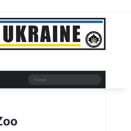
ar
Рандомна новина
Switch skin
Пошук
Zoo