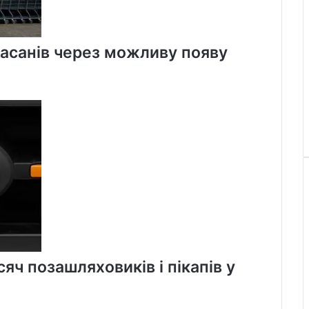
уасанів через можливу появу
яч позашляховиків і пікапів у