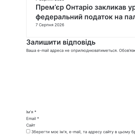
Прем’єр Онтаріо закликав у
федеральний податок на па
7 Серпня 2026
Залишити відповідь
Ваша e-mail адреса не оприлюднюватиметься.
Обов’яз
К
о
м
е
н
т
а
р
*
Ім'я
*
Email
*
Сайт
Зберегти моє ім'я, e-mail, та адресу сайту в цьому 