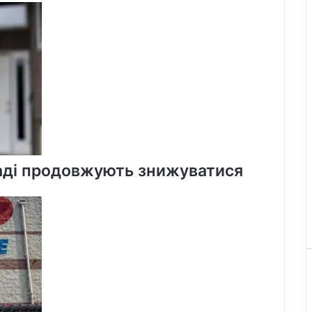
в
рамках
реструктуризації
наді продовжують знижуватися