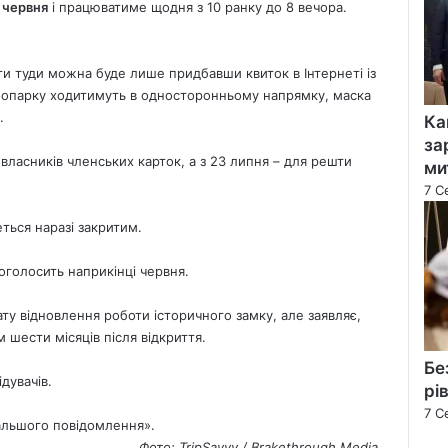
 червня
і працюватиме щодня з 10 ранку до 8 вечора.
ти туди можна буде лише придбавши квиток в Інтернеті із
оопарку ходитимуть в односторонньому напрямку, маска
.
Ка
за
власників членських карток, а з 23 липня – для решти
ми
7 С
ться наразі закритим.
оголосить наприкінці червня.
ату відновлення роботи історичного замку, але заявляє,
шести місяців після відкриття.
Бе
дувачів.
рі
7 С
альшого повідомлення».
Фото: TripSavvy / Brakethrough Media