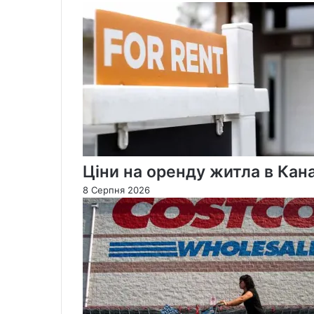
прем’єра
Дага
Форда
«шматком
л***а»
Ціни на оренду житла в Ка
8 Серпня 2026