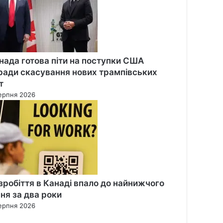
нада готова піти на поступки США
ради скасування нових трампівських
т
ерпня 2026
зробіття в Канаді впало до найнижчого
вня за два роки
ерпня 2026