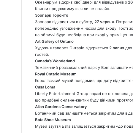
Океанаріум відкриє свої двері для відвідувачів з
26
Квитки продаватимуться лише онлайн.
Зоопарк Торонто
Зоопарк відкриється в суботу,
27 червня
. Потрапи
попередньо узгодженим часом для входу. Гості з
на обличчі буде необхідна при вході у приміщення
Art Gallery of Ontario
Художня галерея Онтаріо відкриється
2 липня
для 
гостей.
Canada’s Wonderland
Тематичний розважальний парк у Воні залишатиме
Royal Ontario Museum
Королівський музей повідомив, що дату відкриття 
Casa Loma
Liberty Entertainment Group наразі не оголосила д
що придбані онлайн-квитки буду дійними протягом 
Allan Gardens Conservatory
Ботанічний сад залишатиметься закритим для відві
Bata Shoe Museum
Музей взуття Бата залишається закритим «до под