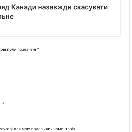
ряд Канади назавжди скасувати
льне
кові поля позначені
*
браузері для моїх подальших коментарів.