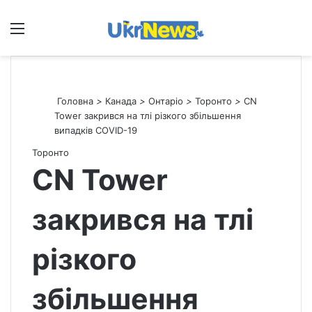
Меню
П
Головна
>
Канада
>
Онтаріо
>
Торонто
>
CN
Tower закрився на тлі різкого збільшення
випадків COVID-19
Торонто
CN Tower
закрився на тлі
різкого
збільшення