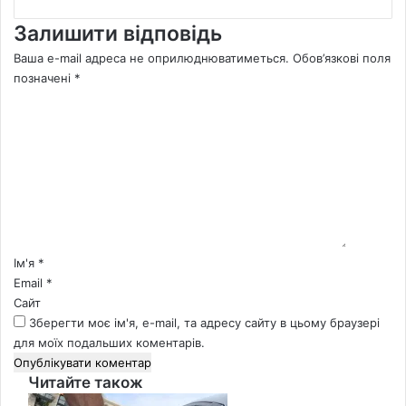
Залишити відповідь
Ваша e-mail адреса не оприлюднюватиметься.
Обов’язкові поля
позначені
*
К
о
м
е
н
т
а
р
*
Ім'я
*
Email
*
Сайт
Зберегти моє ім'я, e-mail, та адресу сайту в цьому браузері
для моїх подальших коментарів.
Читайте також
Close