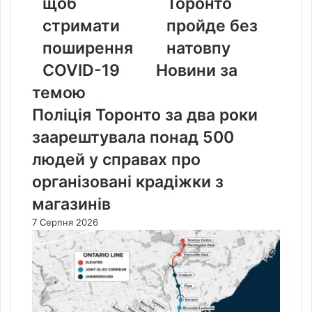
щоб
Торонто
поширення
без
стримати
пройде без
COVID-
натовпу
19
поширення
натовпу
COVID-19
Новини за
темою
Поліція Торонто за два роки
заарештувала понад 500
людей у справах про
організовані крадіжки з
магазинів
7 Серпня 2026