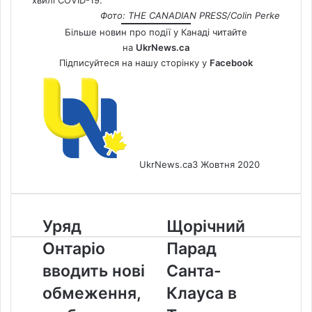
хвилі COVID-19.
Фото: THE CANADIAN PRESS/Colin Perke
Більше новин про події у Канаді читайте
на
UkrNews.ca
Підписуйтеся на нашу сторінку у
Facebook
UkrNews.ca
3 Жовтня 2020
Уряд
Щорічний
Уряд
Щорічний
Онтаріо
Парад
Онтаріо
Парад
вводить
Санта-
нові
Клауса
вводить нові
Санта-
обмеження,
в
обмеження,
Клауса в
щоб
Торонто
стримати
пройде