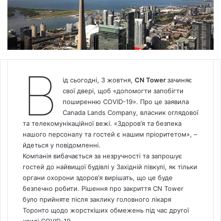
В
ід сьогодні, 3 жовтня,
CN Tower
зачиняє
свої двері, щоб «допомогти запобігти
поширенню COVID-19». Про це заявила
Canada
Lands Company, власник оглядової
та телекомунікаційної вежі. «Здоров’я та безпека
нашого персоналу та гостей є нашим пріоритетом», –
йдеться у повідомленні.
Компанія вибачається за незручності та запрошує
гостей до найвищої будівлі у Західній півкулі, як тільки
органи охорони здоров’я вирішать, що це буде
безпечно робити. Рішення про закриття CN Tower
було прийняте після заклику головного лікаря
Торонто щодо жорсткіших обмежень під час другої