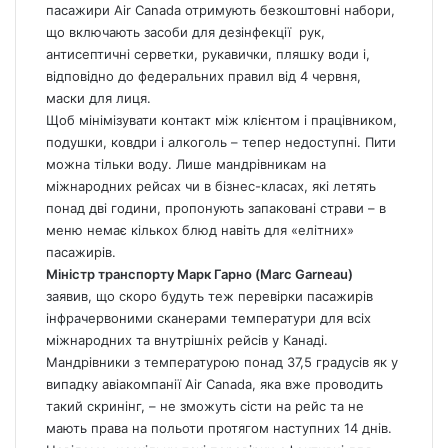
пасажири Air Canada отримують безкоштовні набори,
що включають засоби для дезінфекції рук,
антисептичні серветки, рукавички, пляшку води і,
відповідно до федеральних правил від 4 червня,
маски для лиця.
Щоб мінімізувати контакт між клієнтом і працівником,
подушки, ковдри і алкоголь – тепер недоступні. Пити
можна тільки воду. Лише мандрівникам на
міжнародних рейсах чи в бізнес-класах, які летять
понад дві години, пропонують запаковані страви – в
меню немає кількох блюд навіть для «елітних»
пасажирів.
Міністр транспорту Марк Гарно (Marc Garneau)
заявив, що скоро будуть теж перевірки пасажирів
інфрачервоними сканерами температури для всіх
міжнародних та внутрішніх рейсів у Канаді.
Мандрівники з температурою понад 37,5 градусів як у
випадку авіакомпанії Air Canada, яка вже проводить
такий скринінг, – не зможуть сісти на рейс та не
мають права на польоти протягом наступних 14 днів.