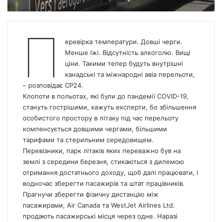
П
еревірка температури. Довші черги.
Менше їжі. Відсутність алкоголю. Вищі
ціни. Такими тепер будуть внутрішні
канадські та міжнародні авіа перельоти,
– розповідає
СP24.
Клопоти в польотах, які були до пандемії COVID-19,
стануть гострішими, кажуть експерти, бо збільшення
особистого простору в літаку під час перельоту
компенсується довшими чергами, більшими
тарифами та стерильним середовищем.
Перевізники, парк літаків яких переважно був на
землі з середини березня, стикаються з дилемою
отримання достатнього доходу, щоб далі працювати, і
водночас зберегти пасажирів та штат працівників.
Прагнучи зберегти фізичну дистанцію між
пасажирами, Air
Canada
та WestJet Airlines Ltd.
продають пасажирські місця через одне. Наразі