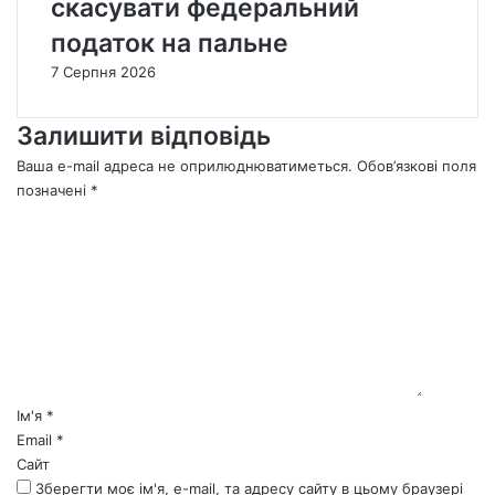
скасувати федеральний
податок на пальне
7 Серпня 2026
Залишити відповідь
Ваша e-mail адреса не оприлюднюватиметься.
Обов’язкові поля
позначені
*
К
о
м
е
н
т
а
р
*
Ім'я
*
Email
*
Сайт
Зберегти моє ім'я, e-mail, та адресу сайту в цьому браузері