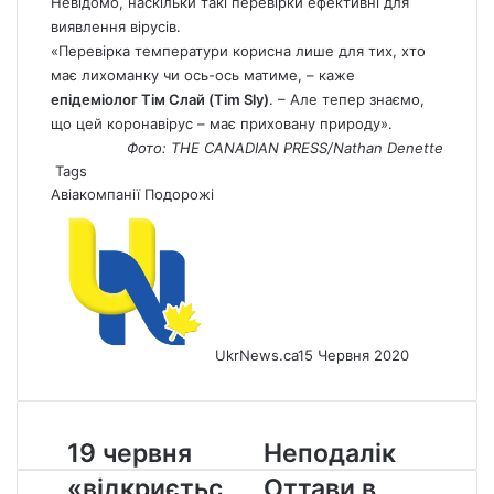
Невідомо, наскільки такі перевірки ефективні для
виявлення вірусів.
«Перевірка температури корисна лише для тих, хто
має лихоманку чи ось-ось матиме, – каже
епідеміолог Тім Слай (Tim Sly)
. – Але тепер знаємо,
що цей коронавірус – має приховану природу».
Фото: THE CANADIAN PRESS/Nathan Denette
Tags
Авіакомпанії
Подорожі
UkrNews.ca
15 Червня 2020
19
Неподалік
19 червня
Неподалік
червня
Оттави
«відкриєтьс
Оттави в
«відкриється»
в