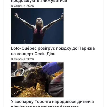
продовжують знижуватися
8 Серпня 2026
Loto-Québec розігрує поїздку до Парижа
на концерт Селін Діон
8 Серпня 2026
У зоопарку Торонто народилося дитинча
рідкісного карликового бегемота