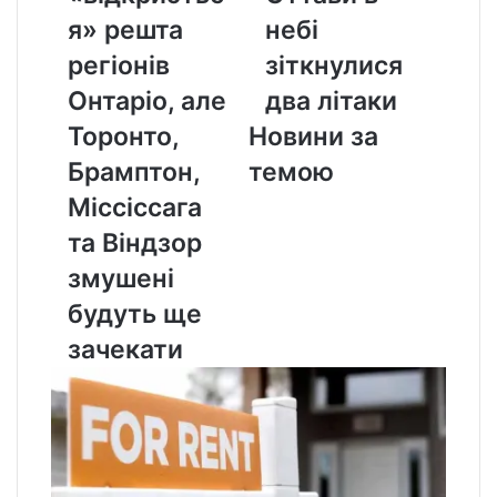
решта
небі
я» решта
небі
регіонів
зіткнулися
регіонів
зіткнулися
Онтаріо,
два
але
літаки
Онтаріо, але
два літаки
Торонто,
Торонто,
Новини за
Брамптон,
Міссіссага
Брамптон,
темою
та
Міссіссага
Віндзор
змушені
та Віндзор
будуть
змушені
ще
зачекати
будуть ще
зачекати