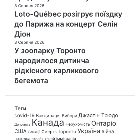
8 Серпня 2026
Loto-Québec розігрує поїздку
до Парижа на концерт Селін
Діон
8 Серпня 2026
У зоопарку Торонто
народилося дитинча
рідкісного карликового
бегемота
Теги
Джастін Трюдо
covid-19
Вакцинація
Вибори
Канада
Онтаріо
Нерухомість
Допомога
Україна
США
війна
Торонто
Смерть
Санкції
пожежа
імміграція
страйк
хокей