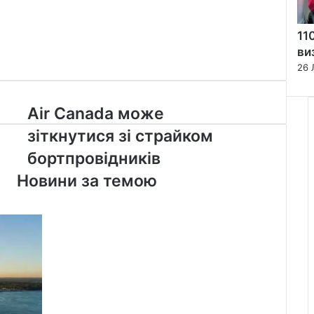
11
ви
26 
Air
Air Canada може
Canada
зіткнутися зі страйком
може
зіткнутися
бортпровідників
зі
Новини за темою
страйком
бортпровідників