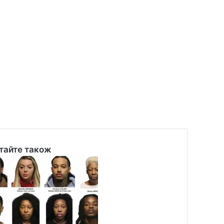
тайте також
se