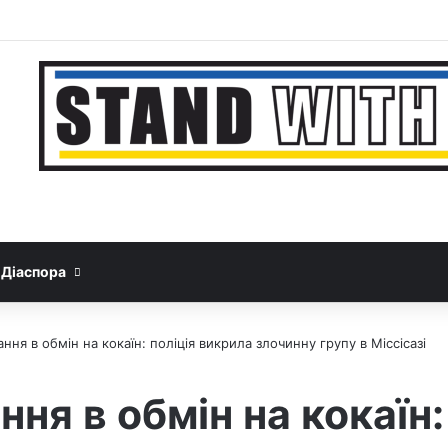
Facebook
YouTube
Instagram
Telegram
Sideb
Google News
Threads
Діаспора
ння в обмін на кокаїн: поліція викрила злочинну групу в Міссісазі
ня в обмін на кокаїн: