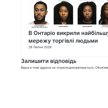
В Онтаріо викрили найбільшу 
мережу торгівлі людьми
28 Липня 2026
Залишити відповідь
Ваша e-mail адреса не оприлюднюватиметься.
Обов’яз
К
о
м
е
н
т
а