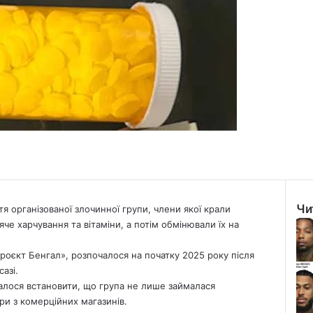
Чи
тя організованої злочинної групи, члени якої крали
Clo
яче харчування та вітаміни, а потім обмінювали їх на
роєкт Бенгал», розпочалося на початку 2025 року після
азі.
далося встановити, що група не лише займалася
ри з комерційних магазинів.