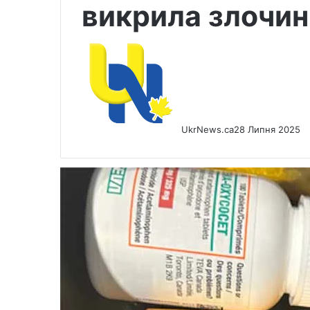
викрила злочинн
UkrNews.ca
28 Липня 2025