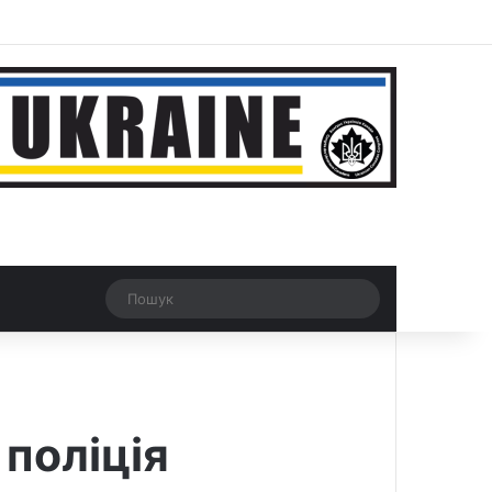
ar
Рандомна новина
Switch skin
Пошук
 поліція