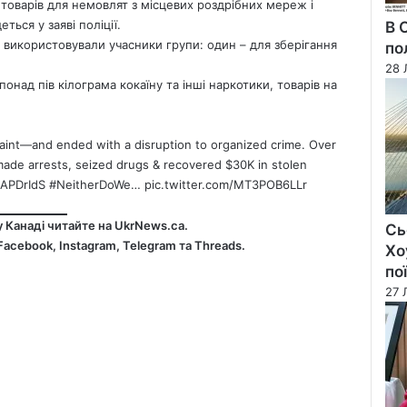
 товарів для немовлят з місцевих роздрібних мереж і
ться у заяві поліції.
В 
і використовували учасники групи: один – для зберігання
по
28 
понад пів кілограма кокаїну та інші наркотики, товарів на
aint—and ended with a disruption to organized crime. Over
de arrests, seized drugs & recovered $30K in stolen
hAPDrIdS
#NeitherDoWe
…
pic.twitter.com/MT3POB6LLr
у Канаді читайте на
UkrNews.ca
.
Сь
Facebook
,
Instagram,
Telegram
та
Threads
.
Хо
по
27 