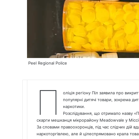
Peel Regional Police
П
оліція регіону Піл заявила про викрит
популярні дитячі товари, зокрема дит
наркотики
.
Розслідування, що отримало назву «П
скарги мешканця мікрорайону Meadowvale у Міссіс
За словами правоохоронців, під час слідчих дій в
наркоторгівлею, але й цілеспрямовано крала това