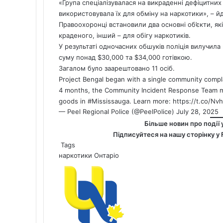
«Група спеціалізувалася на викраденні дефіцитних
використовувала їх для обміну на наркотики», – йде
Правоохоронці встановили два основні об’єкти, як
краденого, інший – для обігу наркотиків.
У результаті одночасних обшуків поліція вилучила 
суму понад $30,000 та $34,000 готівкою.
Загалом було заарештовано 11 осіб.
Project Bengal began with a single community compl
4 months, the Community Incident Response Team ma
goods in
#Mississauga
. Learn more:
https://t.co/Nv
— Peel Regional Police (@PeelPolice)
July 28, 2025
Більше новин про події 
Підписуйтеся на нашу сторінку у
Tags
наркотики
Онтаріо