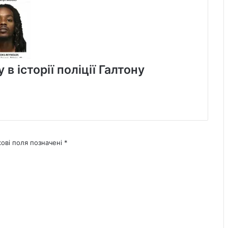
в історії поліції Галтону
кові поля позначені
*