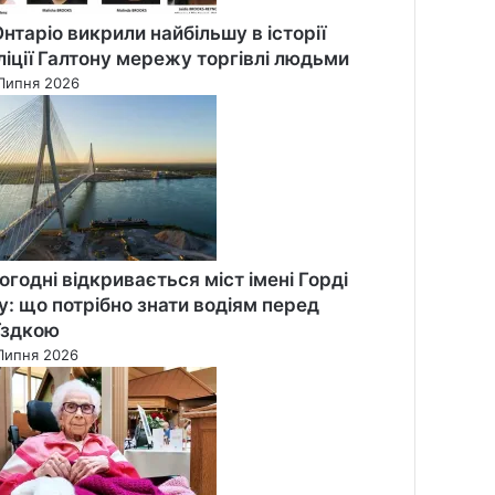
Онтаріо викрили найбільшу в історії
ліції Галтону мережу торгівлі людьми
Липня 2026
огодні відкривається міст імені Горді
у: що потрібно знати водіям перед
їздкою
Липня 2026