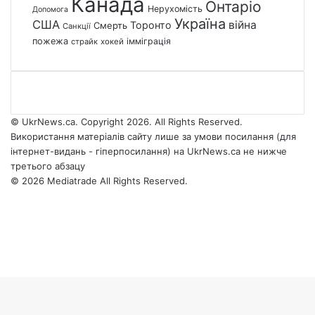
Канада
Онтаріо
Нерухомість
Допомога
Україна
США
війна
Торонто
Смерть
Санкції
пожежа
імміграція
страйк
хокей
© UkrNews.ca. Copyright 2026. All Rights Reserved.
Використання матеріалів сайту лише за умови посилання (для
інтернет-видань - гіперпосилання) на UkrNews.ca не нижче
третього абзацу
© 2026 Mediatrade All Rights Reserved.
Facebook
YouTube
Instagram
Telegram
Facebook
X
WhatsApp
Google
Threads
Telegram
Viber
Back
News
to
top
button