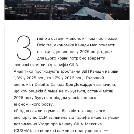
З
гідно з останнім економічним прогнозом
Deloitte, економіка Канади має показати
ознаки відновлення у 2026 році, однак
для цього країні потрібно зберегти
ключові винятки від тарифів США.
Аналітики прогнозують зростання ВВП Канади на рівні
1,3% у 2025 році та 1,7% у 2026 році. Головний
економіст Deloitte
Canada
Дон Дежарден
зазначила,
що хоч рецесія більше не очікується, останні місяці
2025 року будуть періодом уповільненого
економічного росту.
«Є одна важлива умова: більшість канадського
експорту до США звільнена від тарифів лише за умови
дотримання Угоди про Канаду-США-Мексика
(CUSMA). Це велике і важливе припущення», —