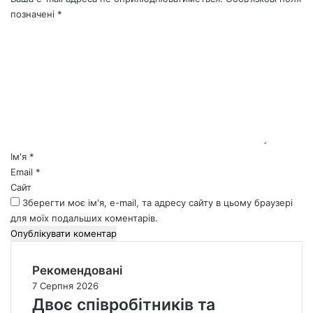
позначені
*
К
о
м
е
н
т
а
р
*
Ім'я
*
Email
*
Сайт
Зберегти моє ім'я, e-mail, та адресу сайту в цьому браузері
для моїх подальших коментарів.
Рекомендовані
7 Серпня 2026
Двоє співробітників та