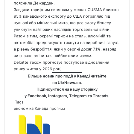
пояснила Дежарден.
Завдяки тарифним виняткам у межах CUSMA близько
95% канадського експорту до США потрапляє під
нульові або мінімальні мита, що дає змогу бізнесу
уникнути найгірших наслідків торговельної війни.
Разом з тим, окремі тарифи на сталь, алюміній та
автомобілі продовжують тиснути на виробничі галузі,
а рівень безробіття, який у серпні досяг 7,1%, навряд
чи значно зміниться найближчим часом.
Deloitte також прогнозує поступове відновлення
ринку житла у 2026 році.
Більше новин про події у Канаді читайте
на
UkrNews.ca
.
Підписуйтеся на нашу сторінку
у
Facebook
,
Instagram,
Telegram
та
Threads
.
Tags
економіка
Канада
прогноз