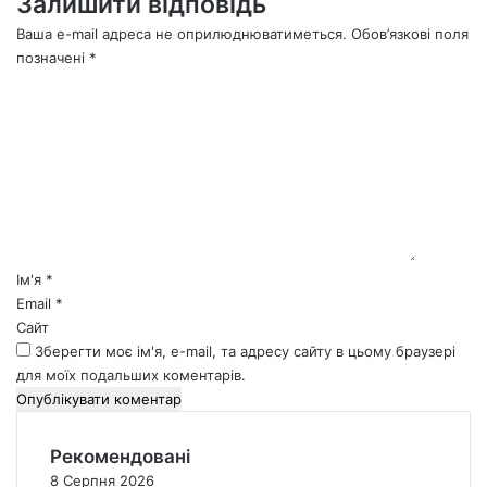
Залишити відповідь
Ваша e-mail адреса не оприлюднюватиметься.
Обов’язкові поля
позначені
*
К
о
м
е
н
т
а
р
*
Ім'я
*
Email
*
Сайт
Зберегти моє ім'я, e-mail, та адресу сайту в цьому браузері
для моїх подальших коментарів.
Рекомендовані
8 Серпня 2026