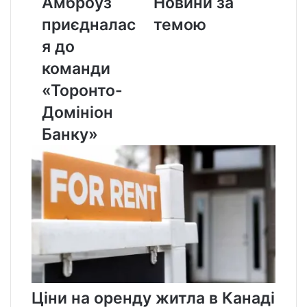
Амброуз
Новини за
команди
«Торонто-
приєдналас
темою
Домініон
я до
Банку»
команди
«Торонто-
Домініон
Банку»
Ціни на оренду житла в Канаді