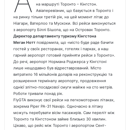
А
на маршруті Торонто – Кінгстон.
Авіаперевізник, що базується в Торонто і
на ринку тільки третій рік, на цей момент літає до
Ніагари, Ватерлоо та Мускоки. Всі рейси виконуються
з аеропорту Біллі Бішопа, що на Островах Торонто.
Директор департаменту туризму Кінгстона
Меган Нотт
повідомила, що «місто буде раде бачити
гостей у своїх ресторанах, готелях і парках, а наш
гарний аеропорт готовий прийняти рейси з Торонто».
До речі, аеропорт Нормана Роджерса у Кінгстоні
лише нещодавно був відреставрований. Місто
витратило 16 мільйонів доларів на реконструкцію та
розширення терміналу аеропорту, продовження
однієї злітно-посадкової смуги майже на сто метрів.
Роботи тривали понад рік.
FlyGTA виконує свої рейси на легкомоторних літаках,
зокрема Piper PA-31 Navajo. Одночасно в літаку
можуть перебувати вісім пасажирів. Сам переліт між
Торонто та Кінгстоном займе близько 30 хвилин.
Цікаво, що рейс між Торонто і аеропортом Сент-