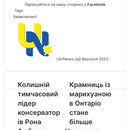
Підписуйтеся на нашу сторінку у
Facebook
Tags
Авіакомпанії
UkrNews.ca
2 Вересня 2020
Колишній
Крамниць
Колишній
Крамниць із
тимчасовий
із
тимчасовий
марихуаною
лідер
марихуаною
консерваторів
в
лідер
в Онтаріо
Рона
Онтаріо
консерватор
стане
Амброуз
стане
приєдналася
більше
ів Рона
більше
до