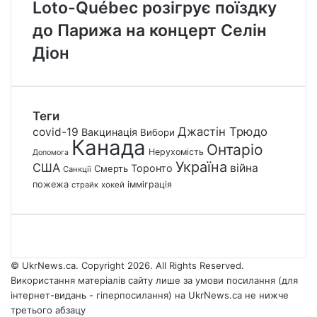
Loto-Québec розігрує поїздку
до Парижа на концерт Селін
Діон
Теги
Джастін Трюдо
covid-19
Вакцинація
Вибори
Канада
Онтаріо
Нерухомість
Допомога
Україна
США
війна
Торонто
Смерть
Санкції
пожежа
імміграція
страйк
хокей
© UkrNews.ca. Copyright 2026. All Rights Reserved.
Використання матеріалів сайту лише за умови посилання (для
інтернет-видань - гіперпосилання) на UkrNews.ca не нижче
третього абзацу