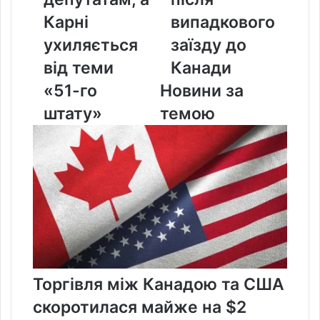
Карні
Канади
ухиляється
Карні
випадкового
від
ухиляється
заїзду до
теми
«51-
від теми
Канади
го
«51-го
Новини за
штату»
штату»
темою
Торгівля між Канадою та США
скоротилася майже на $2