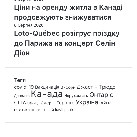
Ціни на оренду житла в Канаді
продовжують знижуватися
8 Серпня 2026
Loto-Québec розігрує поїздку
до Парижа на концерт Селін
Діон
Теги
Джастін Трюдо
covid-19
Вакцинація
Вибори
Канада
Онтаріо
Нерухомість
Допомога
Україна
США
війна
Торонто
Смерть
Санкції
пожежа
імміграція
страйк
хокей