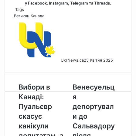
у
Facebook
,
Instagram,
Telegram
та
Threads
.
Tags
Ватикан
Канада
UkrNews.ca
25 Квітня 2025
Вибори
Венесуельця
Вибори в
Венесуельц
в
депортували
Канаді:
я
Канаді:
до
Пуальєвр
Сальвадору
Пуальєвр
депортувал
скасує
після
скасує
и до
канікули
випадкового
депутатам,
заїзду
канікули
Сальвадору
а
до
депутатам, а
після