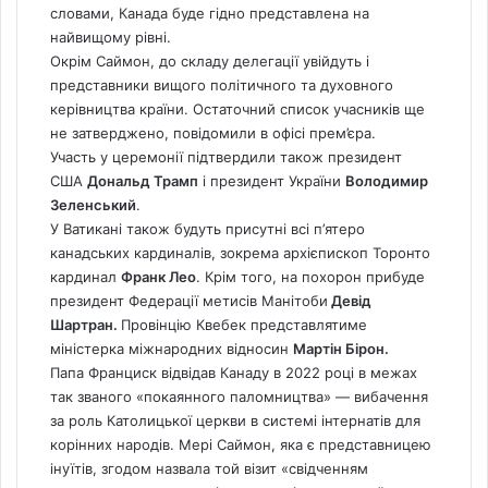
словами,
Канада
буде гідно представлена на
найвищому рівні.
Окрім Саймон, до складу делегації увійдуть і
представники вищого політичного та духовного
керівництва країни. Остаточний список учасників ще
не затверджено, повідомили в офісі прем’єра.
Участь у церемонії підтвердили також президент
США
Дональд Трамп
і президент України
Володимир
Зеленський
.
У Ватикані також будуть присутні всі
п’ятеро
канадських кардиналів, зокрема
архієпископ Торонто
кардинал
Франк Лео
. Крім того, на похорон прибуде
президент Федерації метисів Манітоби
Девід
Шартран.
Провінцію Квебек представлятиме
міністерка міжнародних відносин
Мартін Бірон.
Папа Франциск
відвідав Канаду в 2022 році в межах
так званого «покаянного паломництва» — вибачення
за роль Католицької церкви в системі інтернатів для
корінних народів.
Мері Саймон, яка є представницею
інуїтів, згодом назвала той візит «свідченням