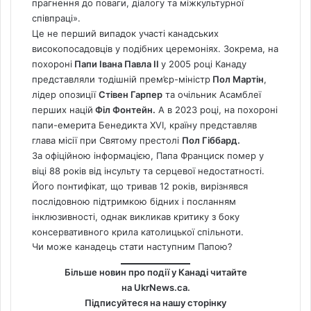
прагнення до поваги, діалогу та міжкультурної
співпраці».
Це не перший випадок участі канадських
високопосадовців у подібних церемоніях. Зокрема, на
похороні
Папи Івана Павла ІІ
у 2005 році Канаду
представляли тодішній прем’єр-міністр
Пол Мартін
,
лідер опозиції
Стівен Гарпер
та очільник Асамблеї
перших націй
Філ Фонтейн.
А в 2023 році, на похороні
папи-емерита Бенедикта XVI, країну представляв
глава місії при Святому престолі
Пол Гіббард.
За офіційною інформацією, Папа Франциск помер у
віці 88 років від інсульту та серцевої недостатності.
Його понтифікат, що тривав 12 років, вирізнявся
послідовною підтримкою бідних і посланням
інклюзивності, однак викликав критику з боку
консервативного крила католицької спільноти.
Чи може канадець стати наступним Папою?
Більше новин про події у Канаді читайте
на
UkrNews.ca
.
Підписуйтеся на нашу сторінку