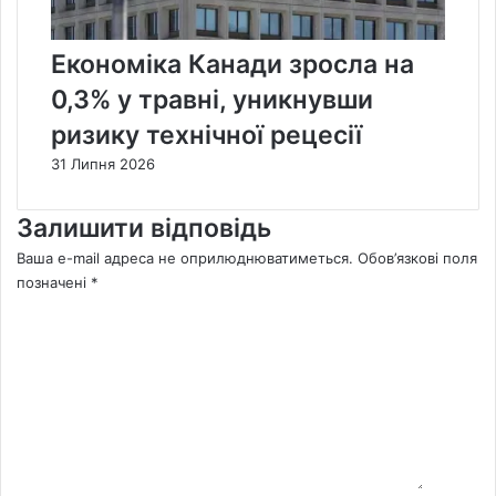
Економіка Канади зросла на
0,3% у травні, уникнувши
ризику технічної рецесії
31 Липня 2026
Залишити відповідь
Ваша e-mail адреса не оприлюднюватиметься.
Обов’язкові поля
позначені
*
К
о
м
е
н
т
а
р