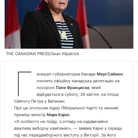
THE CANADIAN PRESS/Sean Kilpatrick
Г
енерал-губернаторка Канади
Мері Саймон
очолить офіційну канадську делегацію на
похороні
Папи Франциска
, який
відбудеться в суботу, 26 квітня, на площі
Святого Петра у Ватикані.
Про це оголосив лідер Ліберальної партії та чинний
прем’єр-міністр
Марк Карні.
«Я особисто не поїду, з огляду на надзвичайно
важливу виборчу кампанію», — заявив Карні у середу
під час передвиборчого виступу у Вікторії. За його