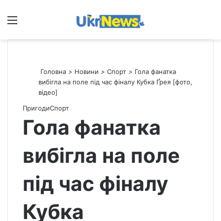
Меню
П
Головна
>
Новини
>
Спорт
>
Гола фанатка
вибігла на поле під час фіналу Кубка Ґрея [фото,
відео]
Пригоди
Спорт
Гола фанатка
вибігла на поле
під час фіналу
Кубка