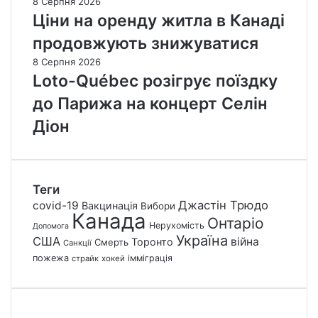
8 Серпня 2026
Ціни на оренду житла в Канаді
продовжують знижуватися
8 Серпня 2026
Loto-Québec розігрує поїздку
до Парижа на концерт Селін
Діон
Теги
Джастін Трюдо
covid-19
Вакцинація
Вибори
Канада
Онтаріо
Нерухомість
Допомога
Україна
США
війна
Торонто
Смерть
Санкції
пожежа
імміграція
страйк
хокей