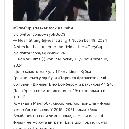
#GreyCup
streaker took a tumble….
pic.twitter.com/0AEyohGqC3
— Noah Strang (@noahstrang_)
November 18, 2024
A streaker has run onto the field at the
#GreyCup
pic.twitter.com/AgPWexAvRe
— Rob Williams (@RobTheHockeyGuy)
November 18,
2024
Щодо самого матчу: у 111-му фіналі Кубка
Ґрея перемогу здобули
«Торонто Аргонавтс»
, які
обіграли
«Вінніпег Блю Бомберс»
із рахунком
41-24
.
Для «Аргонавтів» це рекордна, 19-та перемога в
історії.
Команда з Манітоби, своєю чергою, вийшла у фінал
уже вп’яте поспіль. У 2019 і 2021 роках «Блю
Бомберс» ставали чемпіонами, але три останні
фінали не можуть виграти. Дві з цих поразок були
саме від «Аргонавтів».