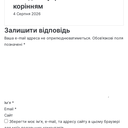
корінням
4 Серпня 2026
Залишити відповідь
Ваша e-mail адреса не оприлюднюватиметься.
Обов’язкові поля
позначені
*
К
о
м
е
н
т
а
р
*
Ім'я
*
Email
*
Сайт
Зберегти моє ім'я, e-mail, та адресу сайту в цьому браузері
для моїх подальших коментарів.