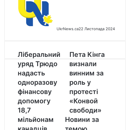
UkrNews.ca
22 Листопада 2024
Ліберальний
Пета
Ліберальний
Пета Кінга
уряд
Кінга
уряд Трюдо
визнали
Трюдо
визнали
надасть
винним
надасть
винним за
одноразову
за
одноразову
роль у
фінансову
роль
допомогу
у
фінансову
протесті
18,7
протесті
допомогу
«Конвой
мільйонам
«Конвой
канадців
свободи»
18,7
свободи»
мільйонам
Новини за
канадців
темою