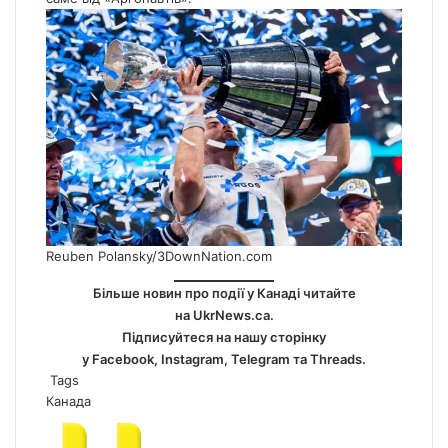
Reuben Polansky/3DownNation.com
Більше новин про події у Канаді читайте
на
UkrNews.ca
.
Підписуйтеся на нашу сторінку
у
Facebook
,
Instagram,
Telegram
та
Threads
.
Tags
Канада