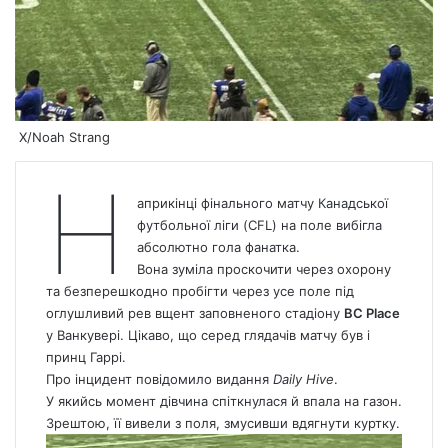
X/Noah Strang
Н
априкінці фінального матчу Канадської
футбольної ліги (CFL) на поле вибігла
абсолютно гола фанатка.
Вона зуміла проскочити через охорону
та безперешкодно пробігти через усе поле під
оглушливий рев вщент заповненого стадіону
BC Place
у Ванкувері. Цікаво, що серед глядачів матчу був і
принц Гаррі.
Про інцидент повідомило видання
Daily Hive
.
У якийсь момент дівчина спіткнулася й впала на газон.
Зрештою, її вивели з поля, змусивши вдягнути куртку.