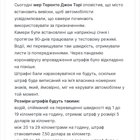
Сьогодні
мер Торонто Джон Торі
оповістив, що місто
встановить вивіски, щоб автомобілісти
усвідомлювали, що камери починають
використовувати за призначенням.
Камери були встановлені ще наприкінці січня і
протягом 90-днів працювали у тестовому режимі.
Водії, які перевищували там швидкість, отримували
листи із попередженнями. Через пандемію
коронавірусу впровадження штрафів було відкладено
на пізніше.
Штрафні бали нараховуватися не будуть, оскільки
штраф буде виписаний на ім’я власника номерних
знаків, який, ймовірно, міг не керувати автомобілем у
той момент.
Розміри штрафів будуть такими:
водій, спійманий на перевищенні швидкості від 1 до
19 кілометрів на годину, отримає штраф у розмірі 5
доларів за кілометр.
між 20 та 29 кілометрами на годину, штраф
становитиме 7,50 долара за кілометр.