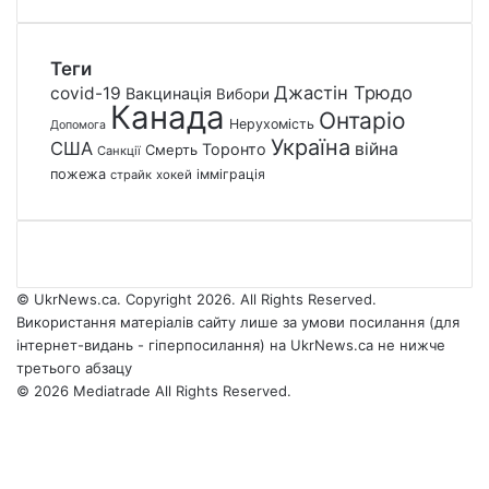
Теги
Джастін Трюдо
covid-19
Вакцинація
Вибори
Канада
Онтаріо
Нерухомість
Допомога
Україна
США
війна
Торонто
Смерть
Санкції
пожежа
імміграція
страйк
хокей
© UkrNews.ca. Copyright 2026. All Rights Reserved.
Використання матеріалів сайту лише за умови посилання (для
інтернет-видань - гіперпосилання) на UkrNews.ca не нижче
третього абзацу
© 2026 Mediatrade All Rights Reserved.
Facebook
YouTube
Instagram
Telegram