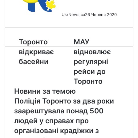
UkrNews.ca
26 Червня 2020
Торонто
МАУ
Торонто
МАУ
відкриває
відновлює
відкриває
відновлює
басейни
регулярні
рейси
басейни
регулярні
до
рейси до
Торонто
Торонто
Новини за темою
Поліція Торонто за два роки
заарештувала понад 500
людей у справах про
організовані крадіжки з