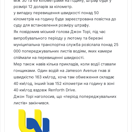
між 30 та 49 кілометрами на годину, штраф буде у
розмірі 12 доларів за кілометр.
у випадку перевищення швидкості понад 50
кілометрів на годину буде зареєстрована повістка до
суду для встановлення розміру штрафу.
Як повідомив міський голова Джон Торі, під час
випробувального періоду у лютому та березні
муніципальна транспортна служба розіслала понад 25
000 попереджувальних листів водіям, яких камери
спіймали на перевищенні швидкості.
Мер також навів кілька прикладів, коли водії ставали
гонщиками. Один водій на Jameson Avenue гнав зі
швидкістю 163 км\год, хоча там обмеження складає
40 км\год, інший їхав 152 кілометри на годину в зоні
40 км\год вздовж Renforth Drive.
Джон Торі наголосив, що «період попереджувальних
листів» закінчився.