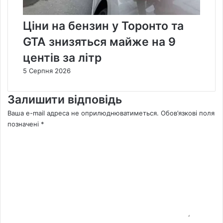
Ціни на бензин у Торонто та
GTA знизяться майже на 9
центів за літр
5 Серпня 2026
Залишити відповідь
Ваша e-mail адреса не оприлюднюватиметься.
Обов’язкові поля
позначені
*
К
о
м
е
н
т
а
р
*