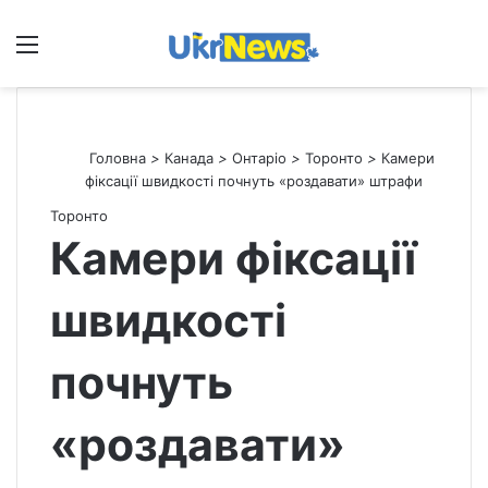
Меню
П
Головна
>
Канада
>
Онтаріо
>
Торонто
>
Камери
фіксації швидкості почнуть «роздавати» штрафи
Торонто
Камери фіксації
швидкості
почнуть
«роздавати»