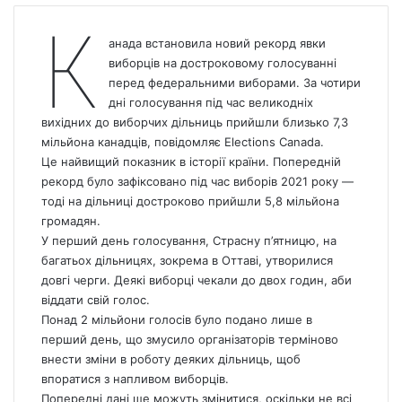
К
анада
встановила новий рекорд явки
виборців на достроковому голосуванні
перед федеральними виборами. За чотири
дні голосування під час великодніх
вихідних до виборчих дільниць прийшли близько 7,3
мільйона канадців, повідомляє Elections
Canada
.
Це найвищий показник в історії країни. Попередній
рекорд було зафіксовано під час виборів 2021 року —
тоді на дільниці достроково прийшли 5,8 мільйона
громадян.
У перший день голосування, Страсну п’ятницю, на
багатьох дільницях, зокрема в Оттаві, утворилися
довгі черги. Деякі виборці чекали до двох годин, аби
віддати свій голос.
Понад
2 мільйони голосів було подано лише в
перший день, що змусило організаторів терміново
внести зміни в роботу деяких дільниць, щоб
впоратися з напливом виборців.
Попередні дані ще можуть змінитися, оскільки не всі