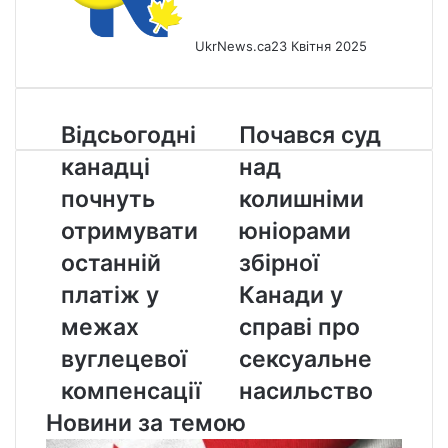
UkrNews.ca
23 Квітня 2025
Відсьогодні
Почався
Відсьогодні
Почався суд
канадці
суд
канадці
над
почнуть
над
отримувати
колишніми
почнуть
колишніми
останній
юніорами
отримувати
юніорами
платіж
збірної
у
Канади
останній
збірної
межах
у
платіж у
Канади у
вуглецевої
справі
компенсації
про
межах
справі про
сексуальне
вуглецевої
сексуальне
насильство
компенсації
насильство
Новини за темою