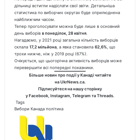
дільниці встигли надіслати свої звіти. Детальніша
статистика по виборчих округах буде оприлюднена
найближчим часом.
Тепер проголосувати можна буде лише в основний
день виборів
в понеділок, 28 квітня
.
Нагадаємо, у 2021 році загальна кількість виборців
склала
17,2 мільйона
, а явка становила
62,6%
, що
трохи нижче, ніж у 2019 році (67%).
Очікується, що цьогорічна активність виборців може
перевершити всі попередні показники.
Більше новин про події у Канаді читайте
на
UkrNews.ca
.
Підписуйтеся на нашу сторінку
у
Facebook
,
Instagram,
Telegram
та
Threads
.
Tags
Вибори
Канада
політика