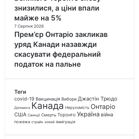
знизилися, а ціни впали
майже на 5%
7 Серпня 2026
Прем’єр Онтаріо закликав
уряд Канади назавжди
скасувати федеральний
податок на пальне
Теги
Джастін Трюдо
covid-19
Вакцинація
Вибори
Канада
Онтаріо
Нерухомість
Допомога
Україна
США
війна
Торонто
Смерть
Санкції
пожежа
імміграція
страйк
хокей