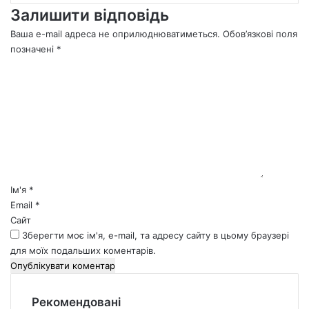
Залишити відповідь
Ваша e-mail адреса не оприлюднюватиметься.
Обов’язкові поля
позначені
*
К
о
м
е
н
т
а
р
*
Ім'я
*
Email
*
Сайт
Зберегти моє ім'я, e-mail, та адресу сайту в цьому браузері
для моїх подальших коментарів.
Рекомендовані