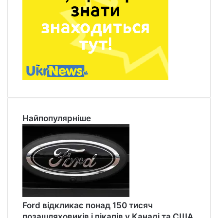
Найпопулярніше
Ford відкликає понад 150 тисяч
позашляховиків і пікапів у Канаді та США