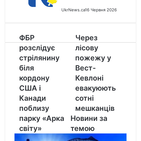
UkrNews.ca
16 Червня 2026
ФБР
Через
ФБР
Через
розслідує
лісову
розслідує
лісову
стрілянину
пожежу
біля
у
стрілянину
пожежу у
кордону
Вест-
біля
Вест-
США
Кевлоні
і
евакуюють
кордону
Кевлоні
Канади
сотні
США і
евакуюють
поблизу
мешканців
парку
Канади
сотні
«Арка
поблизу
мешканців
світу»
парку «Арка
Новини за
світу»
темою