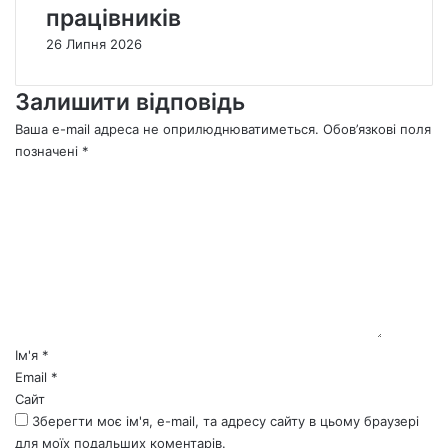
працівників
26 Липня 2026
Залишити відповідь
Ваша e-mail адреса не оприлюднюватиметься.
Обов’язкові поля
позначені
*
К
о
м
е
н
т
а
р
*
Ім'я
*
Email
*
Сайт
Зберегти моє ім'я, e-mail, та адресу сайту в цьому браузері
для моїх подальших коментарів.