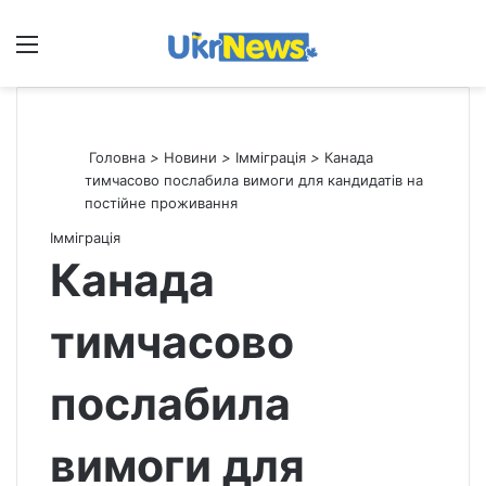
Меню
П
Головна
>
Новини
>
Імміграція
>
Канада
тимчасово послабила вимоги для кандидатів на
постійне проживання
Імміграція
Канада
тимчасово
послабила
вимоги для