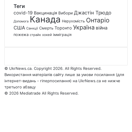
Теги
Джастін Трюдо
covid-19
Вакцинація
Вибори
Канада
Онтаріо
Нерухомість
Допомога
Україна
США
війна
Торонто
Смерть
Санкції
пожежа
імміграція
страйк
хокей
© UkrNews.ca. Copyright 2026. All Rights Reserved.
Використання матеріалів сайту лише за умови посилання (для
інтернет-видань - гіперпосилання) на UkrNews.ca не нижче
третього абзацу
© 2026 Mediatrade All Rights Reserved.
Facebook
YouTube
Instagram
Telegram
Facebook
X
WhatsApp
Google
Threads
Telegram
Viber
Back
News