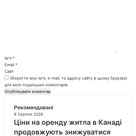
К
о
м
е
н
т
а
р
*
Ім'я
*
Email
*
Сайт
Зберегти моє ім'я, e-mail, та адресу сайту в цьому браузері
для моїх подальших коментарів.
Рекомендовані
8 Серпня 2026
Ціни на оренду житла в Канаді
продовжують знижуватися