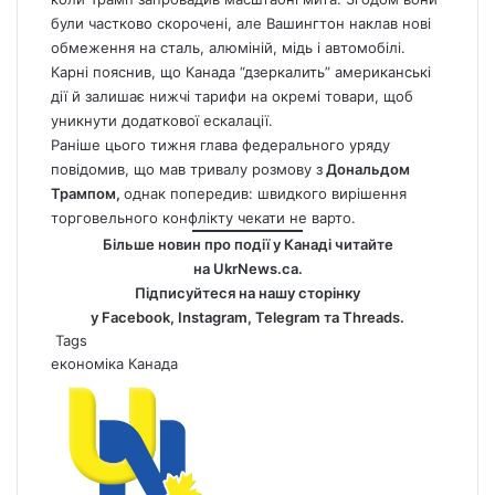
були частково скорочені, але Вашингтон наклав нові
обмеження на сталь, алюміній, мідь і автомобілі.
Карні пояснив, що Канада “дзеркалить” американські
дії й залишає нижчі тарифи на окремі товари, щоб
уникнути додаткової ескалації.
Раніше цього тижня глава федерального уряду
повідомив,
що мав тривалу розмову з
Дональдом
Трампом,
однак попередив: швидкого вирішення
торговельного конфлікту чекати не варто.
Більше новин про події у Канаді читайте
на
UkrNews.ca
.
Підписуйтеся на нашу сторінку
у
Facebook
,
Instagram,
Telegram
та
Threads
.
Tags
економіка
Канада