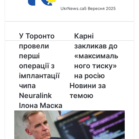
UkrNews.ca
5 Вересня 2025
У
Карні
У Торонто
Карні
Торонто
закликав
провели
закликав до
провели
до
перші
«максимального
перші
«максималь
операції
тиску»
операції з
ного тиску»
з
на
імплантації
росію
імплантації
на росію
чипа
чипа
Новини за
Neuralink
Ілона
Neuralink
темою
Маска
Ілона Маска