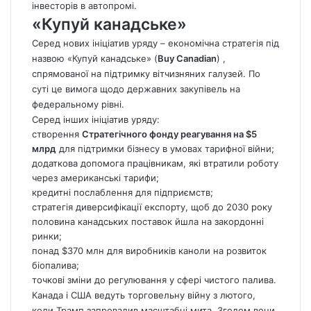
інвесторів в автопромі.
«Купуй канадське»
Серед нових ініціатив уряду – економічна стратегія під
назвою «Купуй канадське» (
Buy Canadian
) ,
спрямованої на підтримку вітчизняних галузей. По
суті це вимога щодо державних закупівель на
федеральному рівні.
Серед інших ініціатив уряду:
створення
Стратегічного фонду реагування на $5
млрд
для підтримки бізнесу в умовах тарифної війни;
додаткова допомога працівникам, які втратили роботу
через американські тарифи;
кредитні послаблення для підприємств;
стратегія диверсифікації експорту, щоб до 2030 року
половина канадських поставок йшла на закордонні
ринки;
понад $370 млн для виробників каноли на розвиток
біопалива;
точкові зміни до регулювання у сфері чистого палива.
Канада
і США ведуть торговельну війну з лютого,
коли Трамп запровадив масштабні мита. Згодом вони