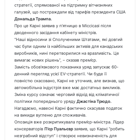
стратегії, спрямованої на підтримку вітчизняних
галузей, що постраждали від тарифів президента США
Дональда Трампа.
Про це Карні заявив у п’ятницю в Міссісазі після
дводенного засідання кабінету міністрів.
“Наші відносини зі Сполученими Штатами, які довгий
час були одним із найбільших активів для канадських
виробників, нині перетворилися на вразливість. Це
вимагає нових рішень”, – сказав прем’єр.
Замість обов’язкового показника уряд запускає 60-
денний перегляд усієї EV-стратегії. Чи буде її
повністю скасовано, Карні не уточнив, але визнав, що
автомобільна індустрія вже має достатньо викликів.
Зміна курсу означає черговий відхід від кліматичної
політики попереднього уряду
Джастіна Трюдо.
Нагадаємо, навесні Карні фактично скасував податок
на викиди вугленю для споживачів.
Опозиція вже розкритикувала прем’єр-міністра. Лідер
консерваторів
П’єр Пуальєвр
заявив, що Карні “робить
незграбний відступ” і створює невизначеність для