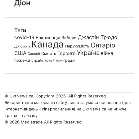
Діон
Теги
Джастін Трюдо
covid-19
Вакцинація
Вибори
Канада
Онтаріо
Нерухомість
Допомога
Україна
США
війна
Торонто
Смерть
Санкції
пожежа
імміграція
страйк
хокей
© UkrNews.ca. Copyright 2026. All Rights Reserved.
Використання матеріалів сайту лише за умови посилання (для
інтернет-видань - гіперпосилання) на UkrNews.ca не нижче
третього абзацу
© 2026 Mediatrade All Rights Reserved.
Facebook
YouTube