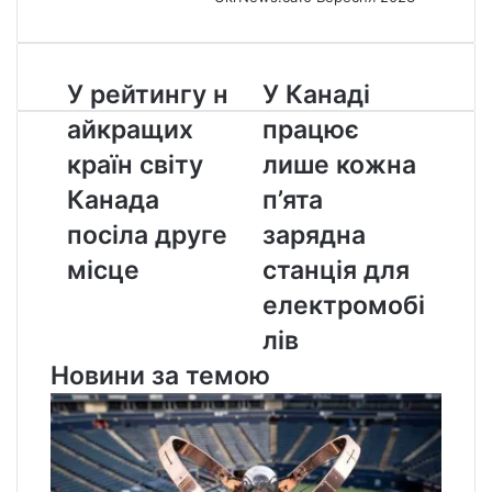
У рейтингу найкращих
У
У рейтингу н
У Канаді
країн
Канаді
айкращих
працює
світу
працює
Канада
лише
країн світу
лише кожна
посіла
кожна
Канада
п’ята
друге
п’ята
місце
зарядна
посіла друге
зарядна
станція
місце
станція для
для
електромобілів
електромобі
лів
Новини за темою