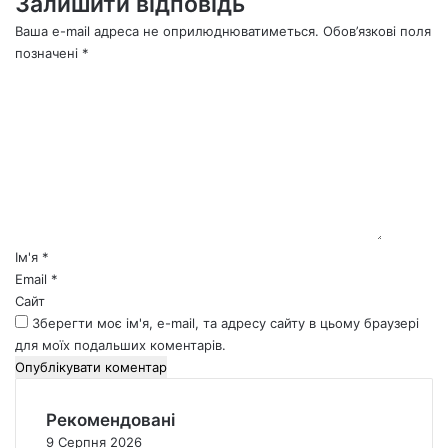
Залишити відповідь
Ваша e-mail адреса не оприлюднюватиметься.
Обов’язкові поля
позначені
*
К
о
м
е
н
т
а
р
*
Ім'я
*
Email
*
Сайт
Зберегти моє ім'я, e-mail, та адресу сайту в цьому браузері
для моїх подальших коментарів.
Рекомендовані
9 Серпня 2026