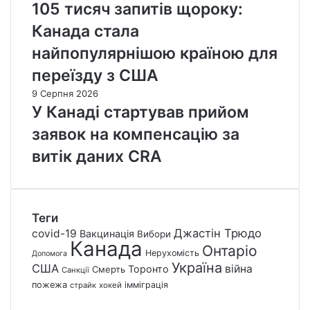
105 тисяч запитів щороку:
Канада стала
найпопулярнішою країною для
переїзду з США
9 Серпня 2026
У Канаді стартував прийом
заявок на компенсацію за
витік даних CRA
Теги
Джастін Трюдо
covid-19
Вакцинація
Вибори
Канада
Онтаріо
Нерухомість
Допомога
Україна
США
війна
Торонто
Смерть
Санкції
пожежа
імміграція
страйк
хокей