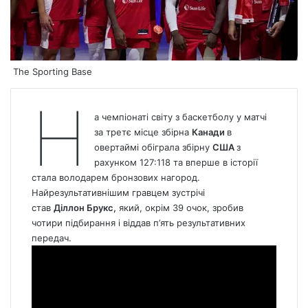
The Sporting Base
Н
а чемпіонаті світу з баскетболу у матчі
за третє місце збірна
Канади
в
овертаймі обіграла збірну
США
з
рахунком 127:118 та вперше в історії
стала володарем бронзових нагород.
Найрезультативнішим гравцем зустрічі
став
Діллон Брукс,
який, окрім 39 очок, зробив
чотири підбирання і віддав п’ять результативних
передач.