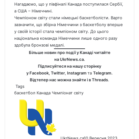
Нагадаємо, що у півфіналі
Канада поступилася Сербії,
а США – Німеччині.
Чемпіоном світу стали німецькі баскетболісти. Варто
зазначити, що збірна Німеччини з баскетболу вперше
у своїй історії стала чемпіоном світу. До цього
національна команда Німеччини лише одного разу
здобула бронзові медалі.
Більше новин про події у Канаді читайте
на
UkrNews.ca
.
Підписуйтеся на нашу сторінку
у
Facebook
,
Twitter
,
Instagram
та
Telegram.
Відтепер нас можна знайти і в
Threads
.
Tags
баскетбол
Канада
Чемпіонат світу
UkrNews.ca
10 Вересня 2023