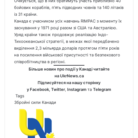
Очікується, що в них братимуть участь приблизно 40
бойових кораблів, п’ять підводних човнів та 140 літаків
із 31 країни.
Канада є учасником усіх навчань RIMPAC з моменту їх
заснування у 1971 році разом зі США та Австралією.
Уряд країни також продовжує реалізацію Індо-
Тихоокеанської стратегії, в межах якої передбачено
виділення 2,3 мільярда доларів протягом п’яти років
на посилення військової присутності та безпекового
співробітництва в регіоні.
Більше новин про події у Канаді читайте
на
UkrNews.ca
Підписуйтеся на нашу сторінку
у
Facebook
,
Twitter
,
Instagram
та
Telegram
Tags
Збройні сили Канади