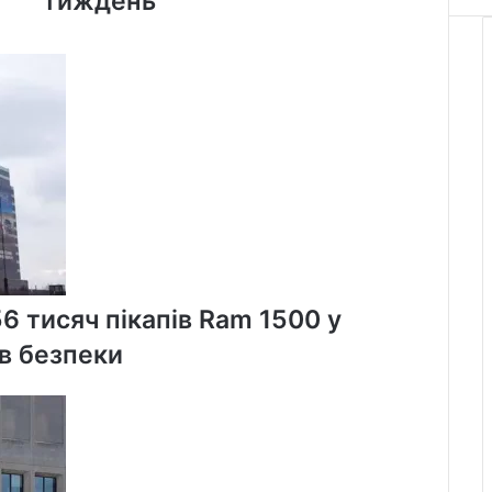
тиждень
випадків
COVID-
19
-
найбільше
за
останій
тиждень
56 тисяч пікапів Ram 1500 у
в безпеки