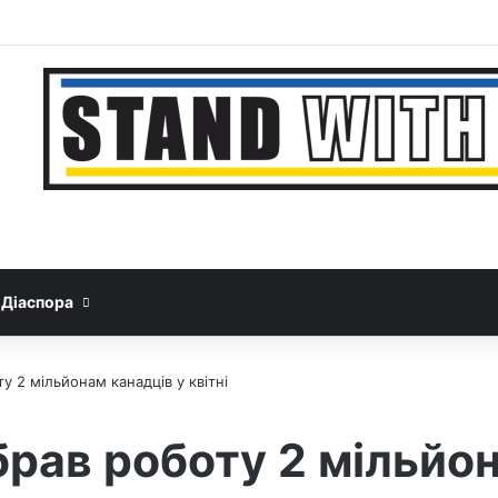
Facebook
YouTube
Instagram
Telegram
Sideb
Google News
Threads
Діаспора
у 2 мільйонам канадців у квітні
брав роботу 2 мільйон