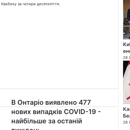
 Квебеку за чотири десятиліття.
Ки
ен
28 
В
В Онтаріо виявлено 477
Онтаріо
Ка
нових випадків COVID-19 -
виявлено
Бе
477
найбільше за останій
28 
нових