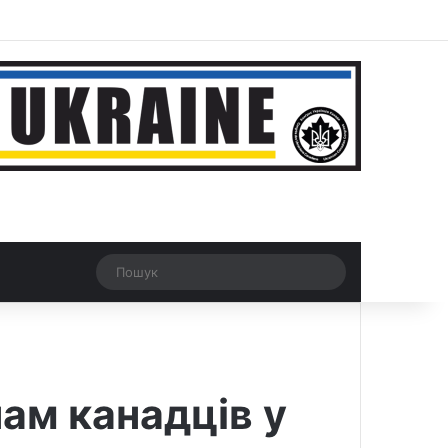
ar
Рандомна новина
Switch skin
Пошук
ам канадців у