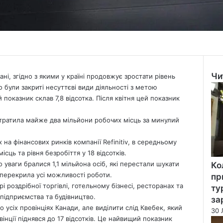
Чи
і, згідно з якими у країні продовжує зростати рівень
Clo
о були закриті несуттєві види діяльності з метою
показник склав 7,8 відсотка. Після квітня цей показник
тратила майже два мільйони робочих місць за минулий
на фінансових ринків компанії Refinitiv, в середньому
сць та рівня безробіття у 18 відсотків.
до уваги бралися 1,1 мільйона осіб, які перестали шукати
Ко
 перекрила усі можливості роботи.
пр
і роздрібної торгівлі, готельному бізнесі, ресторанах та
ту
підприємства та будівництво.
за
 усіх провінціях Канади, але виділити слід Квебек, який
30 
інції піднявся до 17 відсотків. Це найвищий показник