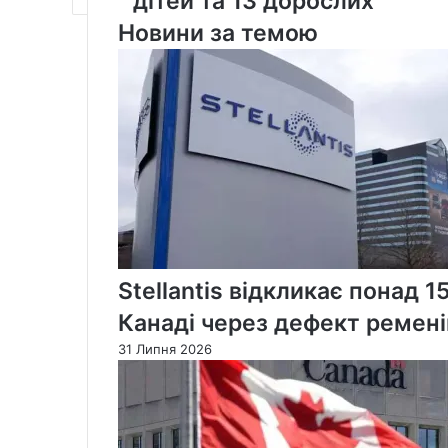
дітей та 13 дорослих
дітьми
в
Новини за темою
Йорквілі
спалах
COVID-
19:
заразилися
7
дітей
та
13
дорослих
Stellantis відкликає понад 1
Канаді через дефект ремені
31 Липня 2026