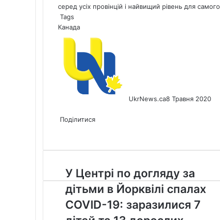
серед усіх провінцій і найвищий рівень для самого
Tags
Канада
UkrNews.ca
8 Травня 2020
Facebook
X
LinkedIn
Tumblr
Pinterest
Reddit
Pocket
Messenger
Messenger
WhatsApp
Telegram
Viber
Share
Print
via
Поділитися
Facebook
X
LinkedIn
Tumblr
Pinterest
Reddit
Pocket
Messenger
Messenger
WhatsApp
Telegram
Viber
Email
Share
Print
via
Email
У
У Центрі по догляду за
Центрі
дітьми в Йорквілі спалах
по
догляду
COVID-19: заразилися 7
за