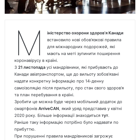
М
іністерство охорони здоров’я Канади
встановило нові обов’язкові правила
для міжнародних подорожей, які
мають на меті зупинити поширення
коронавірусу в країні.
З
21 листопада
усі мандрівники, які прибувають до
Канади авіатранспортом, ще до вильоту зобов’язані
надати конкретну інформацію про 14-денну
самоізоляцію після прильоту, про стан свого здоров’я
та план перебування в країні.
Зробити це можна буде через мобільний додаток до
смартфонів
ArriveCAN
, який уряд представив у квітні
2020 року. Більше інформації знаходиться
тут
.
Раніше таку інформацію потрібно було надавати по
прибуттю.
При порушенні правила мандрівникові загрожує