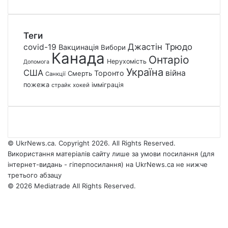
Теги
Джастін Трюдо
covid-19
Вакцинація
Вибори
Канада
Онтаріо
Нерухомість
Допомога
Україна
США
війна
Торонто
Смерть
Санкції
пожежа
імміграція
страйк
хокей
© UkrNews.ca. Copyright 2026. All Rights Reserved.
Використання матеріалів сайту лише за умови посилання (для
інтернет-видань - гіперпосилання) на UkrNews.ca не нижче
третього абзацу
© 2026 Mediatrade All Rights Reserved.
Facebook
YouTube
Instagram
Telegram