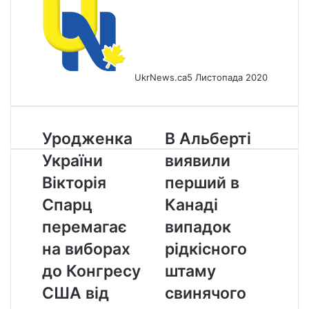
UkrNews.ca
5 Листопада 2020
Уродженка
В
Уродженка
В Альберті
України
Альберті
України
виявили
Вікторія
виявили
Спарц
перший
Вікторія
перший в
перемагає
в
Спарц
Канаді
на
Канаді
виборах
випадок
перемагає
випадок
до
рідкісного
на виборах
рідкісного
Конгресу
штаму
США
свинячого
до Конгресу
штаму
від
грипу
США від
свинячого
штату
Індіана