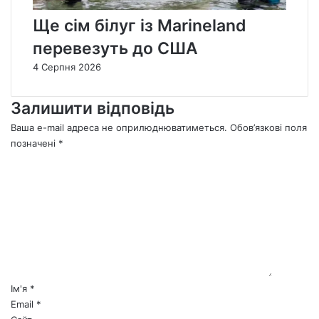
Ще сім білуг із Marineland
перевезуть до США
4 Серпня 2026
Залишити відповідь
Ваша e-mail адреса не оприлюднюватиметься.
Обов’язкові поля
позначені
*
К
о
м
е
н
т
а
р
*
Ім'я
*
Email
*