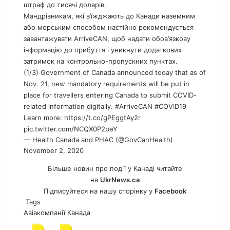
штраф до тисячі доларів.
Мандрівникам, які в’їжджають до Канади наземним
або морським способом настійно рекомендується
завантажувати ArriveCAN, щоб надати обов’язкову
інформацію до прибуття і уникнути додаткових
затримок на контрольно-пропускних пунктах.
(1/3) Government of
Canada
announced today that as of
Nov. 21, new mandatory requirements will be put in
place for travellers entering Canada to submit COVID-
related information digitally.
#ArriveCAN
#COVID19
Learn more:
https://t.co/gPEggtAy2r
pic.twitter.com/NCQX0P2peY
— Health Canada and PHAC (@GovCanHealth)
November 2, 2020
Більше новин про події у Канаді читайте
на
UkrNews.ca
Підписуйтеся на нашу сторінку у
Facebook
Tags
Авіакомпанії
Канада