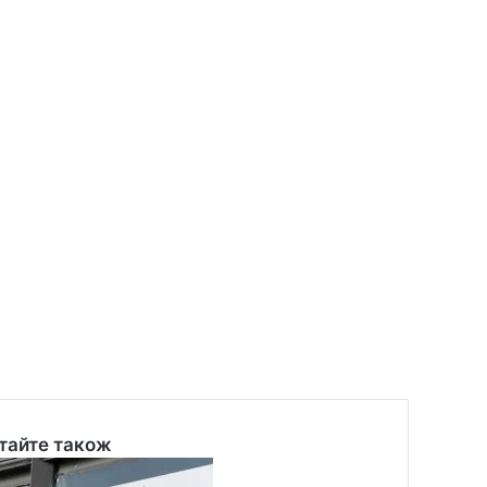
тайте також
se