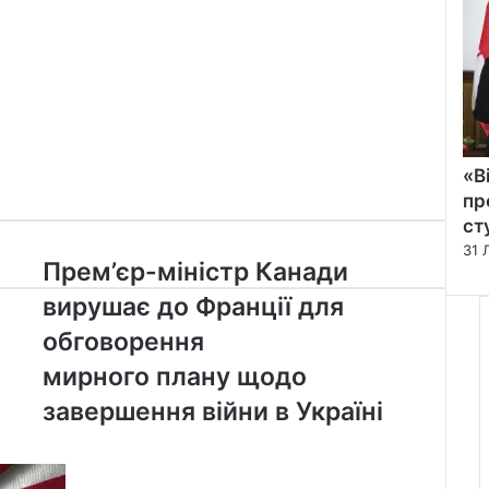
«В
пр
ст
31 
Прем’єр-
Прем’єр-міністр Канади
міністр
вирушає до Франції для
Канади
вирушає
обговорення
до
мирного плану щодо
Франції
для
завершення війни в Україні
обговорення
мирного плану
щодо