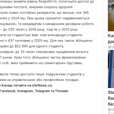
кликані знизити рівень безробіття, полегшити доступ до
ржавні послуги, зокрема охорону здоров’я.
тисяч нових постійних резидентів, що менше, ніж 395
тисячі у 2024-му. При цьому пріоритет надаватиметься
анцузькою, та кандидатам з канадським досвідом роботи.
– до 230 тисяч у 2026 році, тоді як у 2025 році
и на студентські візи: нові міжнародні студенти
Ка
яно з 437 тисячами у 2025-му. Для них також збільшено
до
аїні до $22 895 для одного студента.
31 
досвідом: до 33 тисяч тимчасових працівників можуть
7 роках. Крім того, збільшено частку франкомовних
в і осіб, яких приймають на гуманітарних підставах,
дозволи тепер доступні лише подружжям студентів у
иків на управлінських або професійних посадах.
у Канаді читайте на
UkrNews.ca
.
Facebook
,
Instagram,
Telegram
та
Threads
St
Ra
бе
31 