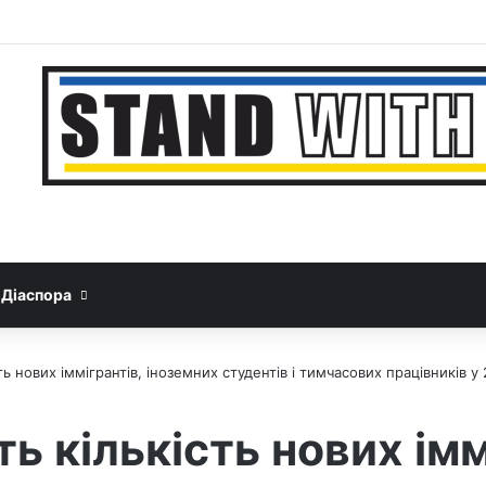
Facebook
YouTube
Instagram
Telegram
Sideba
Google News
Threads
Діаспора
ь нових іммігрантів, іноземних студентів і тимчасових працівників у
 кількість нових імм