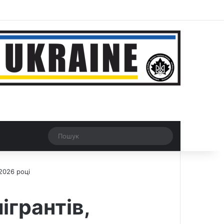
r
Рандомна новина
Switch skin
Пошук
 2026 році
ігрантів,