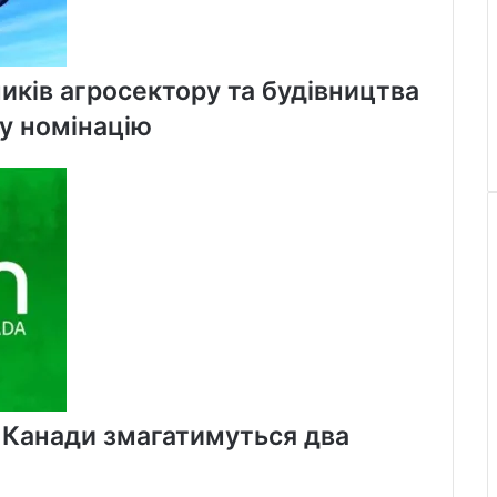
иків агросектору та будівництва
ну номінацію
х Канади змагатимуться два