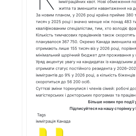
імміграційних квот. Нові обмеження по
житла та зменшити навантаження на де
За новим планом, у 2026 році країна прийме 380 
тисяч у 2025 році і значно менше ніж понад 483 
кваліфікованим спеціалістам, тим, хто володіє фр
Кількість тимчасових працівників також скоротять 
планувалося 367 750. Окремо Канада зменшила квот
отримають лише 155 тисяч віз у 2026 році, порівн
мінімальний щорічний бюджет для проживання у кр
Уряд акцентує увагу на кандидатах із канадським 
отримати статус постійного резидента у 2026–202
іммігрантів до 9% у 2026 році, а кількість біженці
скоротиться до 56 200 осіб.
Суттєві зміни торкнулися і членів сімей: робочі 
магістерських і докторських програмах та працівн
Більше новин про події 
Підписуйтеся на нашу сторінку у
Tags
імміграція
Канада