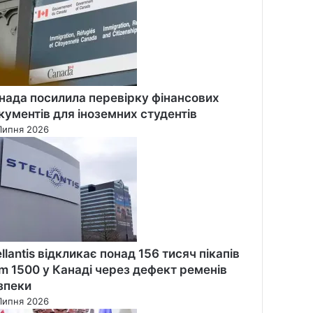
нада посилила перевірку фінансових
кументів для іноземних студентів
Липня 2026
ellantis відкликає понад 156 тисяч пікапів
m 1500 у Канаді через дефект ременів
зпеки
Липня 2026