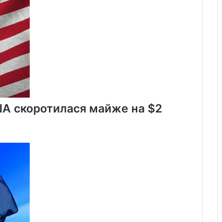
завершення
війни
в
Україні
ША скоротилася майже на $2