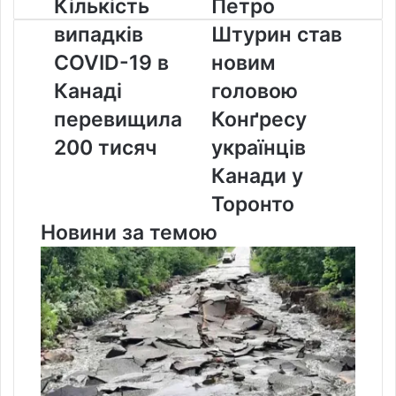
Кількість
Петро
Кількість
Петро
випадків
Штурин
випадків
Штурин став
COVID-
став
19
новим
COVID-19 в
новим
в
головою
Канаді
головою
Канаді
Конґресу
перевищила
українців
перевищила
Конґресу
200
Канади
200 тисяч
українців
тисяч
у
Торонто
Канади у
Торонто
Новини за темою