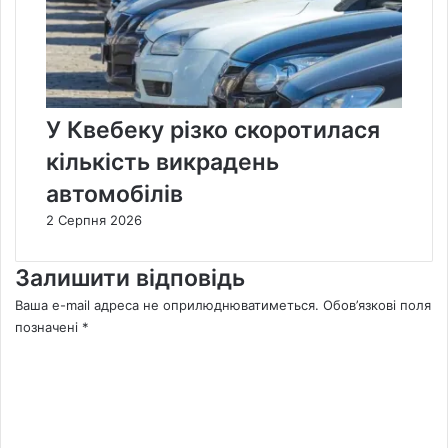
У Квебеку різко скоротилася
кількість викрадень
автомобілів
2 Серпня 2026
Залишити відповідь
Ваша e-mail адреса не оприлюднюватиметься.
Обов’язкові поля
позначені
*
К
о
м
е
н