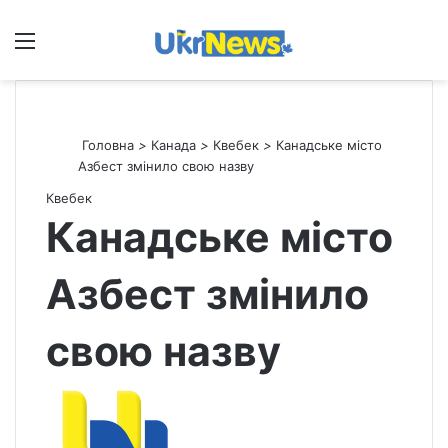
Меню
П
Головна
>
Канада
>
Квебек
>
Канадське місто
Азбест змінило свою назву
Квебек
Канадське місто
Азбест змінило
свою назву