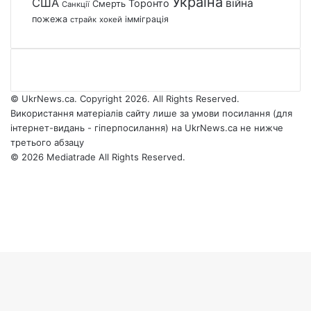
Україна
США
війна
Торонто
Смерть
Санкції
пожежа
імміграція
страйк
хокей
© UkrNews.ca. Copyright 2026. All Rights Reserved.
Використання матеріалів сайту лише за умови посилання (для
інтернет-видань - гіперпосилання) на UkrNews.ca не нижче
третього абзацу
© 2026 Mediatrade All Rights Reserved.
Facebook
YouTube
Instagram
Telegram
Facebook
X
WhatsApp
Google
Threads
Telegram
Viber
Back
News
to
top
button