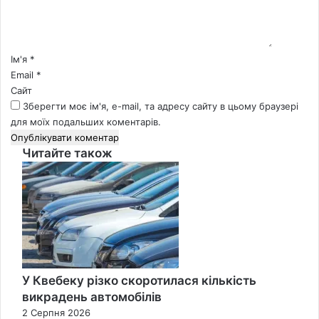
т
а
р
*
Ім'я
*
Email
*
Сайт
Зберегти моє ім'я, e-mail, та адресу сайту в цьому браузері
для моїх подальших коментарів.
Читайте також
Close
У Квебеку різко скоротилася кількість
викрадень автомобілів
2 Серпня 2026