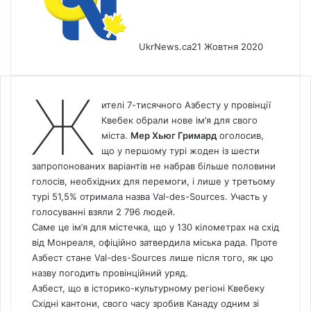
UkrNews.ca
21 Жовтня 2020
Ж
ителі 7-тисячного Азбесту у провінції
Квебек обрали нове ім’я для свого
міста.
Мер Хьюг Гримард
оголосив,
що у першому турі жоден із шести
запропонованих варіантів не набрав більше половини
голосів, необхідних для перемоги, і лише у третьому
турі 51,5% отримала назва Val-des-Sources. Участь у
голосуванні взяли 2 796 людей.
Саме це ім’я для містечка, що у 130 кілометрах на схід
від Монреаля, офіційно затвердила міська рада. Проте
Азбест стане Val-des-Sources лише після того, як цю
назву погодить провінційний уряд.
Азбест, що в історико-культурному регіоні Квебеку
Східні кантони, свого часу зробив Канаду одним зі