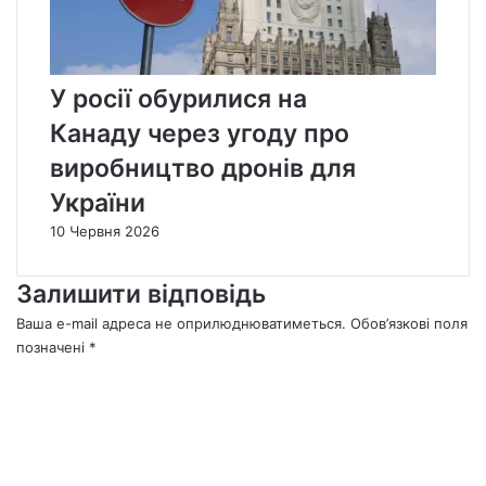
У росії обурилися на
Канаду через угоду про
виробництво дронів для
України
10 Червня 2026
Залишити відповідь
Ваша e-mail адреса не оприлюднюватиметься.
Обов’язкові поля
позначені
*
К
о
м
е
н