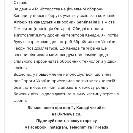
Оттаві.
За даними Міністерства національної оборони
Канади, у проєкті беруть участь українська компанія
Airlogix
та канадський виробник
Sentinel R&D
з міста
Гамільтон (провінція Онтаріо). Обидві сторони
виготовлятимуть дрони на території Канади, які потім
будуть спрямовані для потреб Збройних сил України.
Також повідомляється, що
Канада
та Україна ще
восени підписали меморандум про наміри щодо
спільного виробництва оборонних технологій у двох
країнах.
Водночас у повідомленні наголошується, що війна
росії проти України прискорила розвиток технологій
безпілотників, які нині відіграють ключову роль у
бойових діях і відповідають за значну частину втрат на
фронті.
Більше новин про події у Канаді читайте
на
UkrNews.ca
.
Підписуйтеся на нашу сторінку
у
Facebook
,
Instagram,
Telegram
та
Threads