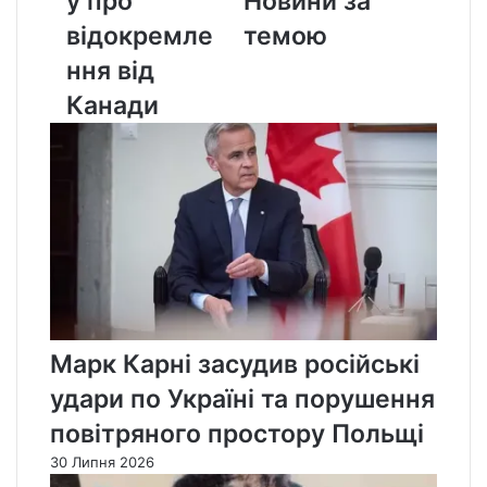
у про
Новини за
Канади
відокремле
темою
ння від
Канади
Марк Карні засудив російські
удари по Україні та порушення
повітряного простору Польщі
30 Липня 2026