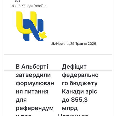
Tags
війна
Канада
Україна
UkrNews.ca
29 Травня 2026
В
Дефіцит
В Альберті
Дефіцит
Альберті
федерального
затвердили
федерально
затвердили
бюджету
формулювання
Канади
формулюван
го бюджету
питання
зріс
ня питання
Канади зріс
для
до
референдуму
$55,3
для
до $55,3
про
млрд
референдум
млрд
відокремлення
від