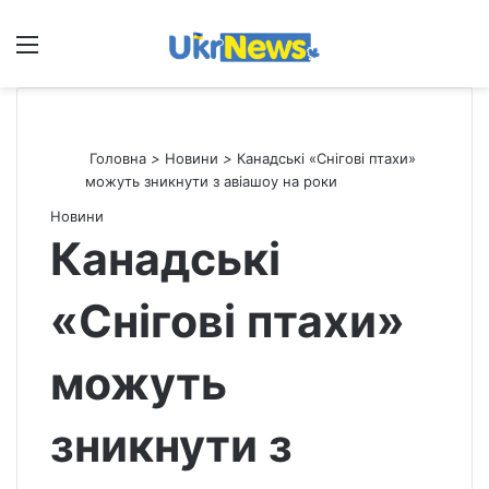
Меню
П
Головна
>
Новини
>
Канадські «Снігові птахи»
можуть зникнути з авіашоу на роки
Новини
Канадські
«Снігові птахи»
можуть
зникнути з