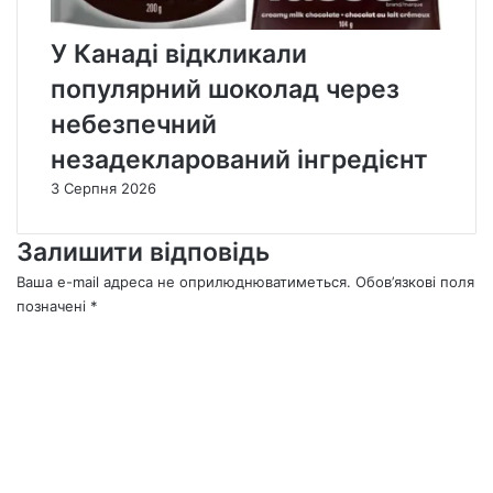
У Канаді відкликали
популярний шоколад через
небезпечний
незадекларований інгредієнт
3 Серпня 2026
Залишити відповідь
Ваша e-mail адреса не оприлюднюватиметься.
Обов’язкові поля
позначені
*
К
о
м
е
н
т
а