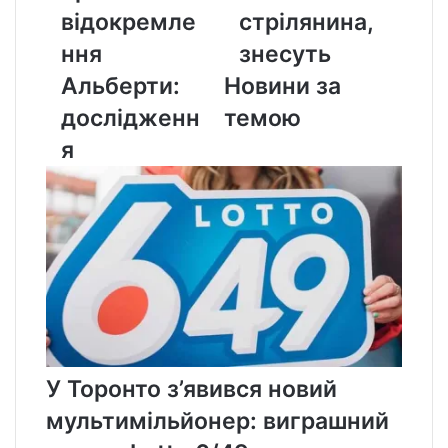
відокремлення
стрілянина,
відокремле
стрілянина,
Альберти:
знесуть
дослідження
ння
знесуть
Альберти:
Новини за
дослідженн
темою
я
У Торонто з’явився новий
мультимільйонер: виграшний