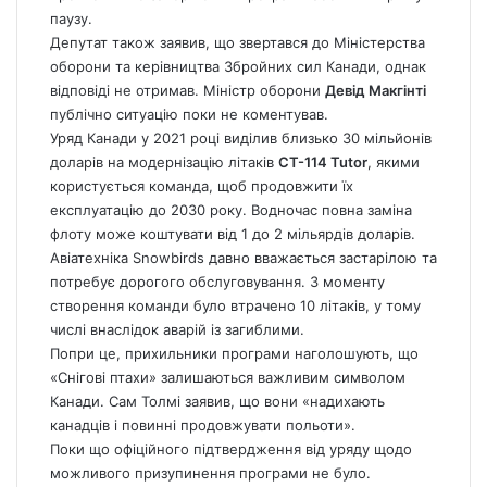
паузу.
Депутат також заявив, що звертався до Міністерства
оборони та керівництва Збройних сил Канади, однак
відповіді не отримав. Міністр оборони
Девід Макгінті
публічно ситуацію поки не коментував.
Уряд Канади у 2021 році виділив близько 30 мільйонів
доларів на модернізацію літаків
CT-114 Tutor
, якими
користується команда, щоб продовжити їх
експлуатацію до 2030 року. Водночас повна заміна
флоту може коштувати від 1 до 2 мільярдів доларів.
Авіатехніка Snowbirds давно вважається застарілою та
потребує дорогого обслуговування. З моменту
створення команди було втрачено 10 літаків, у тому
числі внаслідок аварій із загиблими.
Попри це, прихильники програми наголошують, що
«Снігові птахи» залишаються важливим символом
Канади. Сам Толмі заявив, що вони «надихають
канадців і повинні продовжувати польоти».
Поки що офіційного підтвердження від уряду щодо
можливого призупинення програми не було.