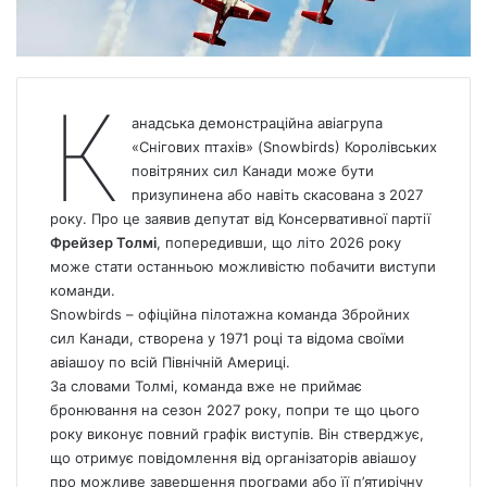
К
анадська демонстраційна авіагрупа
«Снігових птахів» (Snowbirds) Королівських
повітряних сил Канади може бути
призупинена або навіть скасована з 2027
року. Про це заявив депутат від Консервативної партії
Фрейзер Толмі
, попередивши, що літо 2026 року
може стати останньою можливістю побачити виступи
команди.
Snowbirds – офіційна пілотажна команда Збройних
сил Канади, створена у 1971 році та відома своїми
авіашоу по всій Північній Америці.
За словами Толмі, команда вже не приймає
бронювання на сезон 2027 року, попри те що цього
року виконує повний графік виступів. Він стверджує,
що отримує повідомлення від організаторів авіашоу
про можливе завершення програми або її п’ятирічну