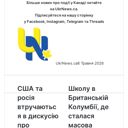
Більше новин про події у Канаді читайте
на
UkrNews.ca
.
Підписуйтеся на нашу сторінку
у
Facebook
,
Instagram,
Telegram
та
Threads
UkrNews.ca
8 Травня 2026
США
Школу
США та
Школу в
та
в
росія
Британській
росія
Британській
втручаються
Колумбії,
втручаютьс
Колумбії, де
в
де
я в дискусію
сталася
дискусію
сталася
про
масова
про
масова