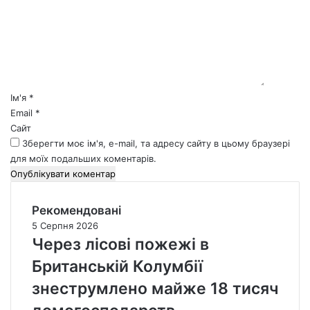
м
е
н
т
а
р
*
Ім'я
*
Email
*
Сайт
Зберегти моє ім'я, e-mail, та адресу сайту в цьому браузері
для моїх подальших коментарів.
Рекомендовані
5 Серпня 2026
Через лісові пожежі в
Британській Колумбії
знеструмлено майже 18 тисяч