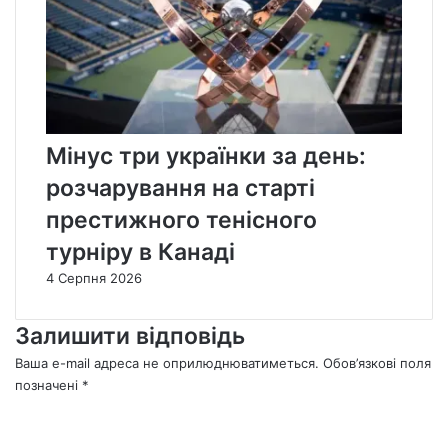
Мінус три українки за день:
розчарування на старті
престижного тенісного
турніру в Канаді
4 Серпня 2026
Залишити відповідь
Ваша e-mail адреса не оприлюднюватиметься.
Обов’язкові поля
позначені
*
К
о