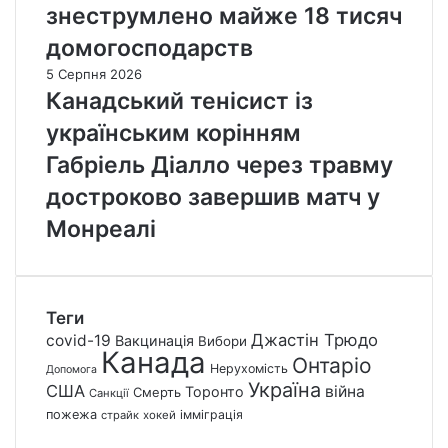
знеструмлено майже 18 тисяч
домогосподарств
5 Серпня 2026
Канадський тенісист із
українським корінням
Габріель Діалло через травму
достроково завершив матч у
Монреалі
Теги
Джастін Трюдо
covid-19
Вакцинація
Вибори
Канада
Онтаріо
Нерухомість
Допомога
Україна
США
війна
Торонто
Смерть
Санкції
пожежа
імміграція
страйк
хокей