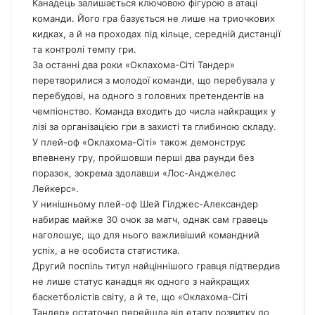
Канадець залишається ключовою фігурою в атаці
команди. Його гра базується не лише на триочкових
кидках, а й на проходах під кільце, середній дистанції
та контролі темпу гри.
За останні два роки «Оклахома-Сіті Тандер»
перетворилися з молодої команди, що перебувала у
перебудові, на одного з головних претендентів на
чемпіонство. Команда входить до числа найкращих у
лізі за організацією гри в захисті та глибиною складу.
У плей-оф «Оклахома-Сіті» також демонструє
впевнену гру, пройшовши перші два раунди без
поразок, зокрема здолавши «Лос-Анджелес
Лейкерс».
У нинішньому плей-оф Шей Гілджес-Александер
набирає майже 30 очок за матч, однак сам гравець
наголошує, що для нього важливіший командний
успіх, а не особиста статистика.
Другий поспіль титул найціннішого гравця підтвердив
не лише статус канадця як одного з найкращих
баскетболістів світу, а й те, що «Оклахома-Сіті
Тандер» остаточно перейшла від етапу розвитку до