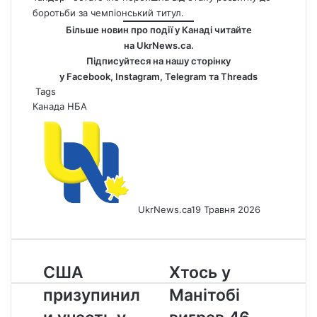
боротьби за чемпіонський титул.
Більше новин про події у Канаді читайте
на
UkrNews.ca
.
Підписуйтеся на нашу сторінку
у
Facebook
,
Instagram,
Telegram
та
Threads
Tags
Канада
НБА
UkrNews.ca
19 Травня 2026
США
Хтось
США
Хтось у
призупинили
у
призупинил
Манітобі
участь
Манітобі
у
виграв