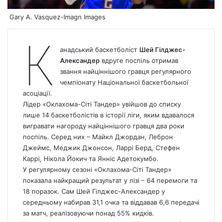
Gary A. Vasquez-Imagn Images
К
анадський баскетболіст
Шей Гілджес-
Александер
вдруге поспіль отримав
звання найціннішого гравця регулярного
чемпіонату Національної баскетбольної
асоціації.
Лідер «Оклахома-Сіті Тандер» увійшов до списку
лише 14 баскетболістів в історії ліги, яким вдавалося
вигравати нагороду найціннішого гравця два роки
поспіль. Серед них – Майкл Джордан, Леброн
Джеймс, Меджик Джонсон, Ларрі Берд, Стефен
Каррі, Нікола Йокич та Янніс Адетокумбо.
У регулярному сезоні «Оклахома-Сіті Тандер»
показала найкращий результат у лізі – 64 перемоги та
18 поразок. Сам Шей Гілджес-Александер у
середньому набирав 31,1 очка та віддавав 6,6 передачі
за матч, реалізовуючи понад 55% кидків.