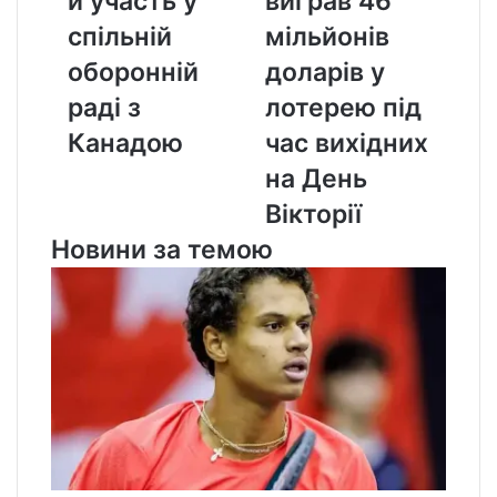
и участь у
виграв 46
спільній
46
спільній
мільйонів
оборонній
мільйонів
раді
доларів
оборонній
доларів у
з
у
раді з
лотерею під
Канадою
лотерею
під
Канадою
час вихідних
час
на День
вихідних
на
Вікторії
День
Новини за темою
Вікторії