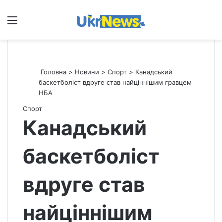
Меню
П
Головна
>
Новини
>
Спорт
>
Канадський
баскетболіст вдруге став найціннішим гравцем
НБА
Спорт
Канадський
баскетболіст
вдруге став
найціннішим