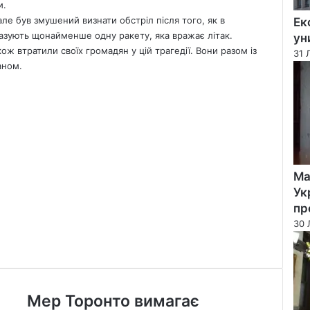
и.
але був змушений визнати обстріл після того, як в
Ек
азують щонайменше одну ракету, яка вражає літак.
ун
кож втратили своїх громадян у цій трагедії. Вони разом із
31 
аном.
Ма
Ук
пр
30 
Мер
Мер Торонто вимагає