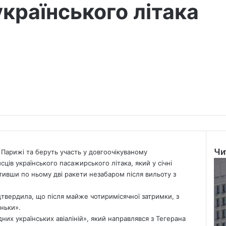
 українського літака
Чи
у Парижі та беруть участь у довгоочікуваному
Clo
ців українського пасажирського літака, який у січні
стивши по ньому дві ракети незабаром після вильоту з
дтвердила, що після майже чотиримісячної затримки, з
ньки».
них українських авіаліній», який направлявся з Тегерана