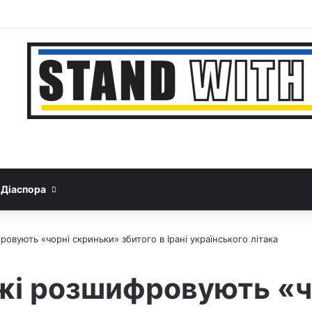
Facebook
YouTube
Instagram
Telegram
Sideb
Google News
Threads
Діаспора
овують «чорні скриньки» збитого в Ірані українського літака
жі розшифровують «ч