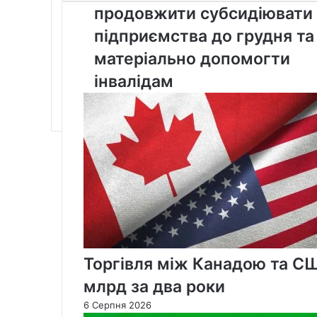
прагнуть
продовжити субсидіювати
продовжити
субсидіювати
підприємства до грудня та
підприємства
матеріально допомогти
до
грудня
інвалідам
та
матеріально
допомогти
інвалідам
Торгівля між Канадою та С
млрд за два роки
6 Серпня 2026