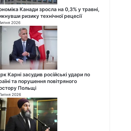
ономіка Канади зросла на 0,3% у травні,
икнувши ризику технічної рецесії
Липня 2026
рк Карні засудив російські удари по
раїні та порушення повітряного
остору Польщі
Липня 2026