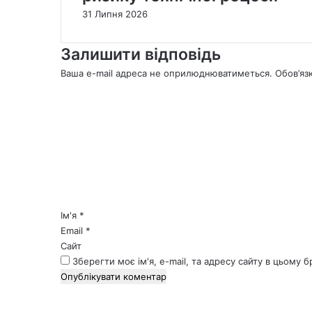
31 Липня 2026
Залишити відповідь
Ваша e-mail адреса не оприлюднюватиметься.
Обов’яз
К
о
м
е
н
т
а
р
*
Ім'я
*
Email
*
Сайт
Зберегти моє ім'я, e-mail, та адресу сайту в цьому 