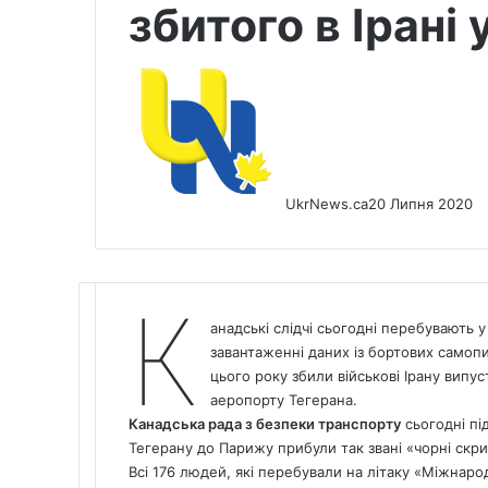
збитого в Ірані
UkrNews.ca
20 Липня 2020
К
анадські слідчі сьогодні перебувають 
завантаженні даних із бортових самопис
цього року збили військові Ірану випу
аеропорту Тегерана.
Канадська рада з безпеки транспорту
сьогодні пі
Тегерану до Парижу прибули так звані «чорні скри
Всі 176 людей, які перебували на літаку «Міжнарод