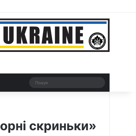
ar
Рандомна новина
Switch skin
Пошук
орні скриньки»