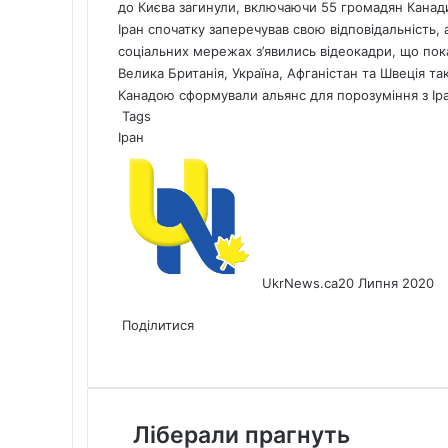
до Києва загинули, включаючи 55 громадян Канад
Іран спочатку заперечував свою відповідальність, 
соціальних мережах з’явились відеокадри, що пок
Велика Британія, Україна, Афганістан та Швеція та
Канадою сформували альянс для порозуміння з Ір
Tags
Іран
UkrNews.ca
20 Липня 2020
Facebook
X
LinkedIn
Tumblr
Pinterest
Reddit
Pocket
Messenger
Messenger
WhatsApp
Telegram
Viber
Share
Print
via
Поділитися
Facebook
X
LinkedIn
Tumblr
Pinterest
Reddit
Pocket
Messenger
Messenger
WhatsApp
Telegram
Viber
Email
Share
Print
via
Email
Ліберали
Ліберали прагнуть