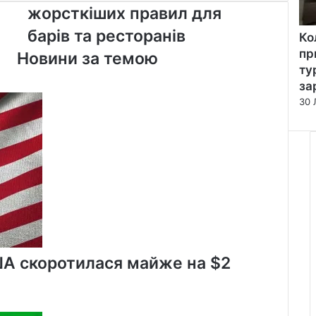
Торонто
жорсткіших правил для
вимагає
жорсткіших
барів та ресторанів
Ко
правил
пр
Новини за темою
для
ту
барів
за
та
30 
ресторанів
ША скоротилася майже на $2