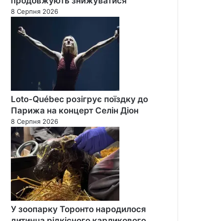
продовжують знижуватися
8 Серпня 2026
Loto-Québec розігрує поїздку до
Парижа на концерт Селін Діон
8 Серпня 2026
У зоопарку Торонто народилося
дитинча рідкісного карликового