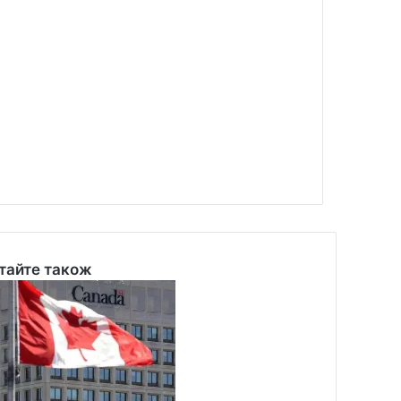
тайте також
se