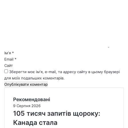
К
о
м
е
н
т
а
р
*
Ім'я
*
Email
*
Сайт
Зберегти моє ім'я, e-mail, та адресу сайту в цьому браузері
для моїх подальших коментарів.
Рекомендовані
9 Серпня 2026
105 тисяч запитів щороку:
Канада стала