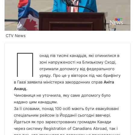
CTV News
П
онад пів тисячі канадців, які опинилися в
зоні напруженості на Близькому Сході,
отримали допомогу від федерального
уряду. Про це у вівторок під час брифінгу
в Гаазі заявила міністерка закордонних справ
Аніта
Ананд.
Чиновниця не уточнила, яку саме допомогу було
надано цим канадцям.
За її словами, понад 100 осіб мають бути евакуйовані
спеціальним рейсом із Йорданії сьогодні ввечері.
Йдеться як про зареєстрованих громадян Канади
через систему Registration of Canadians Abroad, так і
про тих, хто звернувся по допомогу на прикордонних