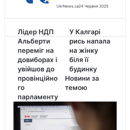
UkrNews.ca
24 Червня 2025
Лідер
У
Лідер НДП
У Калгарі
НДП
Калгарі
Альберти
рись напала
Альберти
рись
переміг
напала
переміг на
на жінку
на
на
довиборах і
біля її
довиборах
жінку
і
біля
увійшов до
будинку
увійшов
її
провінційно
Новини за
до
будинку
провінційного
го
темою
парламенту
парламенту