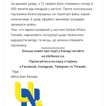
За даними уряду, з 12 червня було отримано понад 4
000 запитів від канадців у регіоні. Проте консульська
підтримка безпосередньо на території Ірану наразі
неможлива, й уряд офіційно закликав громадян
залишити країну.
Тим, хто зареєстрований у системі Global Affairs
Canada
, надсилають інструкції щодо безпечних
маршрутів виїзду та місць, де можна отримати
підтримку.
Більше новин про події у Канаді читайте
на
UkrNews.ca
.
Підписуйтеся на нашу сторінку
у
Facebook
,
Instagram,
Telegram
та
Threads
.
Tags
війна
Іран
Канада