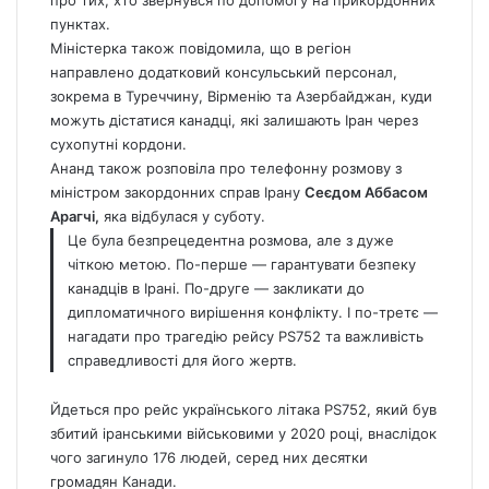
пунктах.
Міністерка також повідомила, що в регіон
направлено додатковий консульський персонал,
зокрема в Туреччину, Вірменію та Азербайджан, куди
можуть дістатися канадці, які залишають Іран через
сухопутні кордони.
Ананд також розповіла про телефонну розмову з
міністром закордонних справ Ірану
Сеєдом Аббасом
Арагчі,
яка відбулася у суботу.
Це була безпрецедентна розмова, але з дуже
чіткою метою. По-перше — гарантувати безпеку
канадців в Ірані. По-друге — закликати до
дипломатичного вирішення конфлікту. І по-третє —
нагадати про трагедію рейсу PS752 та важливість
справедливості для його жертв.
Йдеться про
рейс українського літака PS752, який був
збитий іранськими військовими у 2020 році,
внаслідок
чого загинуло 176 людей, серед них десятки
громадян Канади.