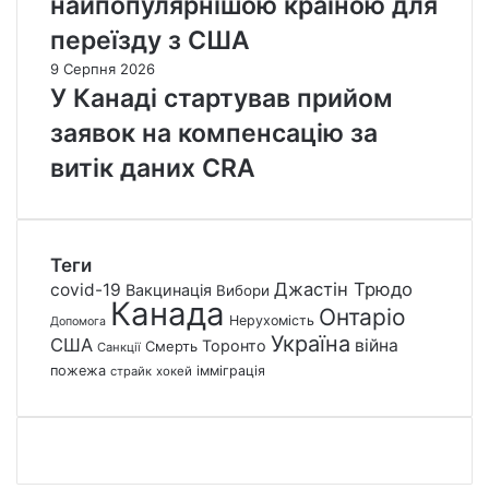
найпопулярнішою країною для
переїзду з США
9 Серпня 2026
У Канаді стартував прийом
заявок на компенсацію за
витік даних CRA
Теги
Джастін Трюдо
covid-19
Вакцинація
Вибори
Канада
Онтаріо
Нерухомість
Допомога
Україна
США
війна
Торонто
Смерть
Санкції
пожежа
імміграція
страйк
хокей