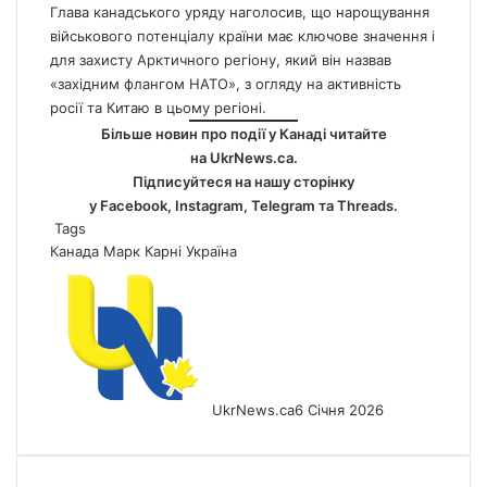
Глава канадського уряду наголосив, що нарощування
військового потенціалу країни має ключове значення і
для захисту Арктичного регіону, який він назвав
«західним флангом НАТО», з огляду на активність
росії та Китаю в цьому регіоні.
Більше новин про події у Канаді читайте
на
UkrNews.ca
.
Підписуйтеся на нашу сторінку
у
Facebook
,
Instagram,
Telegram
та
Threads
.
Tags
Канада
Марк Карні
Україна
UkrNews.ca
6 Січня 2026