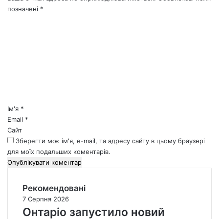
позначені
*
К
о
м
е
н
т
а
р
*
Ім'я
*
Email
*
Сайт
Зберегти моє ім'я, e-mail, та адресу сайту в цьому браузері
для моїх подальших коментарів.
Рекомендовані
7 Серпня 2026
Онтаріо запустило новий