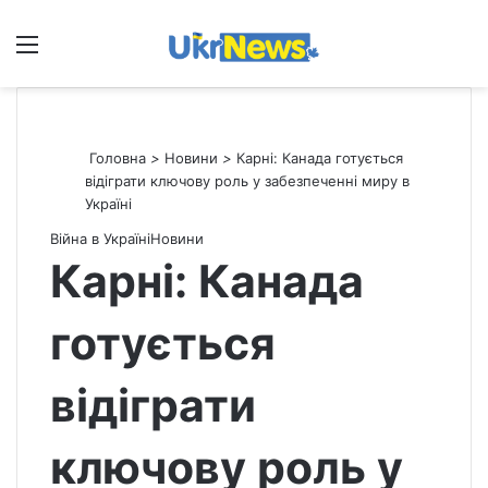
Меню
П
Головна
>
Новини
>
Карні: Канада готується
відіграти ключову роль у забезпеченні миру в
Україні
Війна в Україні
Новини
Карні: Канада
готується
відіграти
ключову роль у