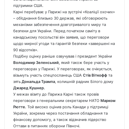
підтримки США.
Карні перебуває у Парижі на зустрічі «Коаліції охочих»
– об’єднання близько 30 держав, які обговорюють
механізми забезпечення довготривалого миру та
безпеки для України. Перед початком саміту в
канадському посольстві він заявив, що переговори
щодо мирної угоди та гарантій безпеки «завершені на
90 відсотків».
Подібну оцінку раніше озвучував і президент України
Володимир Зеленський,
який також бере участь у
переговорах у Парижі. У переговорах, як очікується,
візьмуть участь спецпосланець США
Стів Віткофф
та
зять
Дональда Трампа
, колишній радник Білого дому
Джаред Кушнер.
У межах візиту до Парижа Карні також провів
переговори з генеральним секретарем НАТО
Марком
Рютте.
Той високо оцінив роль Канади у підтримці
України, зокрема через постачання обладнання та
фінансову допомогу, а також відзначив лідерство
Оттави в питаннях оборони Півночі.