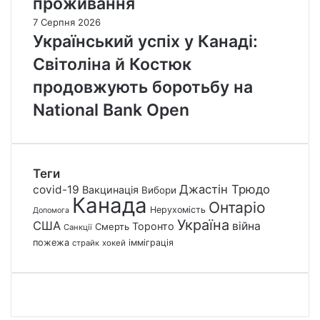
проживання
7 Серпня 2026
Український успіх у Канаді:
Світоліна й Костюк
продовжують боротьбу на
National Bank Open
Теги
Джастін Трюдо
covid-19
Вакцинація
Вибори
Канада
Онтаріо
Нерухомість
Допомога
Україна
США
війна
Торонто
Смерть
Санкції
пожежа
імміграція
страйк
хокей