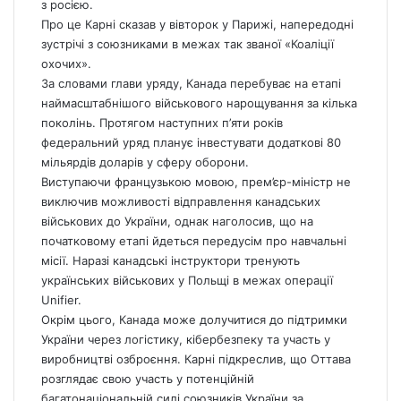
з росією.
Про це Карні сказав у вівторок у Парижі, напередодні
зустрічі з союзниками в межах так званої «Коаліції
охочих».
За словами глави уряду,
Канада
перебуває на етапі
наймасштабнішого військового нарощування за кілька
поколінь. Протягом наступних п’яти років
федеральний уряд планує інвестувати додаткові 80
мільярдів доларів у сферу оборони.
Виступаючи французькою мовою, прем’єр-міністр не
виключив можливості відправлення канадських
військових до України, однак наголосив, що на
початковому етапі йдеться передусім про навчальні
місії. Наразі канадські інструктори тренують
українських військових у Польщі в межах операції
Unifier.
Окрім цього, Канада може долучитися до підтримки
України через логістику, кібербезпеку та участь у
виробництві озброєння. Карні підкреслив, що Оттава
розглядає свою участь у потенційній
багатонаціональній силі союзників України за