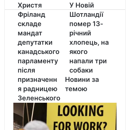
Христя
У
Христя
У Новій
Фріланд
Новій
Фріланд
Шотландії
складе
Шотландії
мандат
помер
складе
помер 13-
депутатки
13-
мандат
річний
канадського
річний
парламенту
хлопець,
депутатки
хлопець, на
після
на
канадського
якого
призначення
якого
радницею
напали
парламенту
напали три
Зеленського
три
після
собаки
собаки
призначенн
Новини за
я радницею
темою
Зеленського