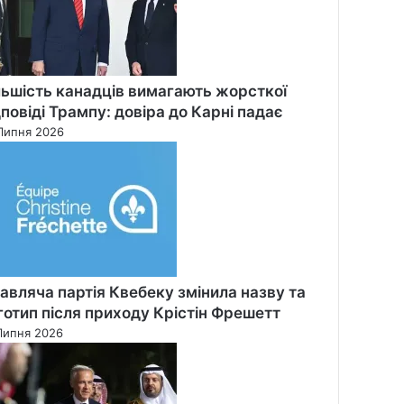
льшість канадців вимагають жорсткої
дповіді Трампу: довіра до Карні падає
Липня 2026
авляча партія Квебеку змінила назву та
готип після приходу Крістін Фрешетт
Липня 2026