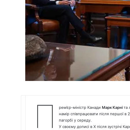
П
рем’єр-міністр Канади
Марк Карні
та 
намір співпрацювати після першої в 
пагорбі у середу.
У своєму дописі в X після зустрічі К