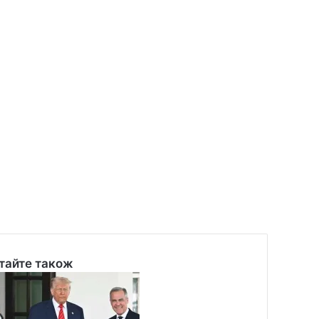
тайте також
se