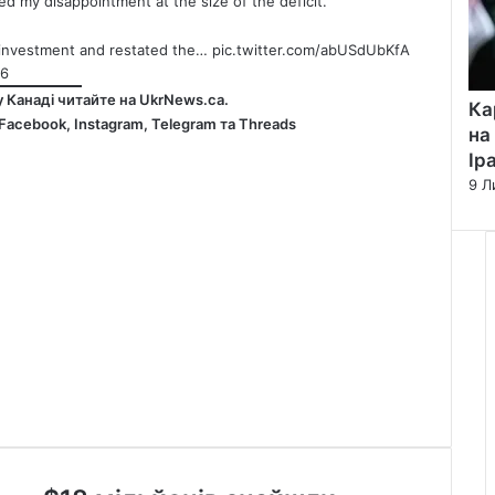
d my disappointment at the size of the deficit.
k investment and restated the…
pic.twitter.com/abUSdUbKfA
26
у Канаді читайте на
UkrNews.ca
.
Ка
Facebook
,
Instagram,
Telegram
та
Threads
на
Ір
9 Л
$18