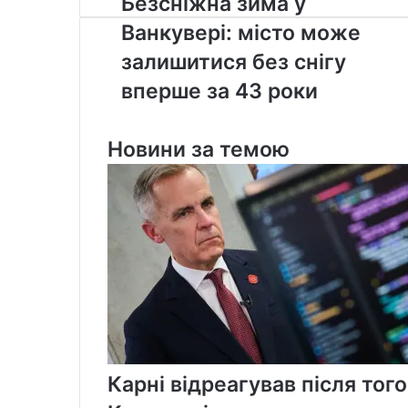
Безсніжна зима у
зима
Ванкувері: місто може
у
Ванкувері:
залишитися без снігу
місто
вперше за 43 роки
може
залишитися
без
Новини за темою
снігу
вперше
за
43
роки
Карні відреагував після тог