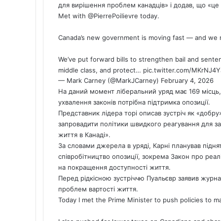
для вирішення проблем канадців» і додав, що «це 
Met with
@PierrePoilievre
today.
Canada’s new government is moving fast — and we ne
We’ve put forward bills to strengthen bail and sente
middle class, and protect…
pic.twitter.com/MKrNJ4
— Mark Carney (@MarkJCarney)
February 4, 2026
На даний момент ліберальний уряд має 169 місць,
ухвалення законів потрібна підтримка опозиції.
Представник лідера торі описав зустріч як «добру
запровадити політики швидкого реагування для з
життя в Канаді».
За словами джерела в уряді, Карні планував підня
співробітництво опозиції, зокрема Закон про реа
на покращення доступності життя.
Перед рідкісною зустріччю Пуальєвр заявив журна
проблем вартості життя.
Today I met the Prime Minister to push policies to 