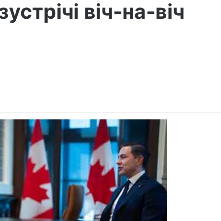
зустрічі віч-на-віч