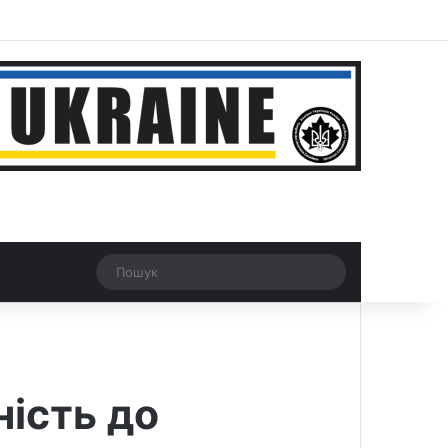
r
Рандомна новина
Switch skin
Пошук
ність до