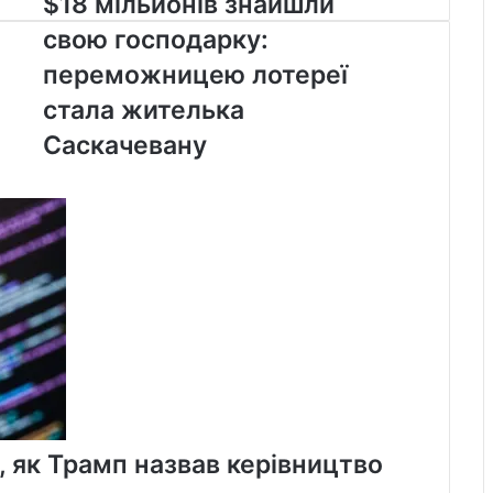
$18 мільйонів знайшли
мільйонів
свою господарку:
знайшли
свою
переможницею лотереї
господарку:
стала жителька
переможницею
лотереї
Саскачевану
стала
жителька
Саскачевану
о, як Трамп назвав керівництво