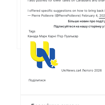
I also pushed for lower taxes on Canadians and share
I offered specific suggestions on how to bring bac
— Pierre Poilievre (@PierrePoilievre)
February 4, 20
Більше новин про події 
Підписуйтеся на нашу сторінку у
Tags
Канада
Марк Карні
П'єр Пуальєвр
UkrNews.ca
4 Лютого 2026
Facebook
X
LinkedIn
Tumblr
Pinterest
Reddit
Pocket
Messenger
Messenger
WhatsApp
Telegram
Viber
Share
Print
via
Поділитися
Facebook
X
LinkedIn
Tumblr
Pinterest
Reddit
Pocket
Messenger
Messenger
WhatsApp
Telegram
Viber
Email
Share
Print
via
Email
Безсніжна