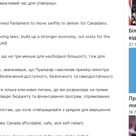
важливий час для співпраці».
ed Parliament to move swiftly to deliver for Canadians.
Бі
ncing laws, build up a stronger economy, cut costs for the
ві
YJA8
27 
 що на три менше для необхідної більшості, тож для
», зазначивши, що Пуальєвр «закликав прем’єр-міністра
абезпечення доступного, безпечного та самодостатнього
ти кілька ключових питань, де він розраховує на пряме
лізацію бюджету та фінансування програм, спрямованих
Пр
ло
лістам, що хоче співпрацювати з урядом для вирішення
16 
make
Canada
affordable, safe, and self-reliant.