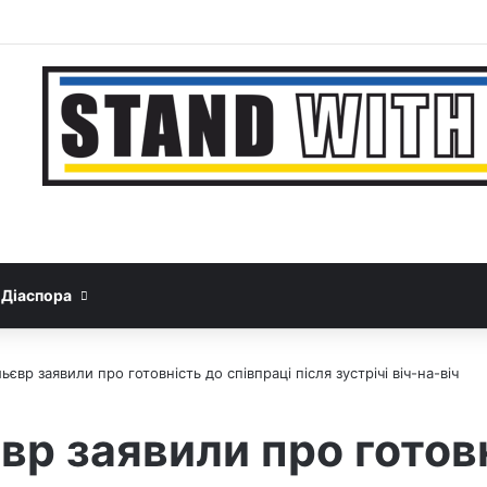
Facebook
YouTube
Instagram
Telegram
Sideba
Google News
Threads
Діаспора
ьєвр заявили про готовність до співпраці після зустрічі віч-на-віч
вр заявили про готов