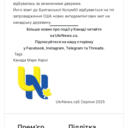
відбувалась за зачиненими дверима.
Його візит до Британської Колумбії відбувається на тлі
запровадження США нових антидемпінгових мит на
канадську деревину.
Більше новин про події у Канаді читайте
на
UkrNews.ca
.
Підписуйтеся на нашу сторінку
у
Facebook
,
Instagram,
Telegram
та
Threads
.
Tags
Канада
Марк Карні
UkrNews.ca
5 Серпня 2025
Прем’єр
Підлітка
Прем’єр
Підлітка