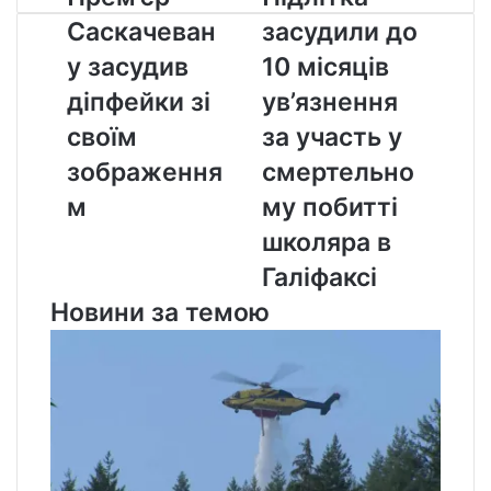
Саскачевану
засудили
Саскачеван
засудили до
засудив
до
діпфейки
10
у засудив
10 місяців
зі
місяців
діпфейки зі
ув’язнення
своїм
ув’язнення
зображенням
за
своїм
за участь у
участь
зображення
смертельно
у
смертельному
м
му побитті
побитті
школяра в
школяра
в
Галіфаксі
Галіфаксі
Новини за темою