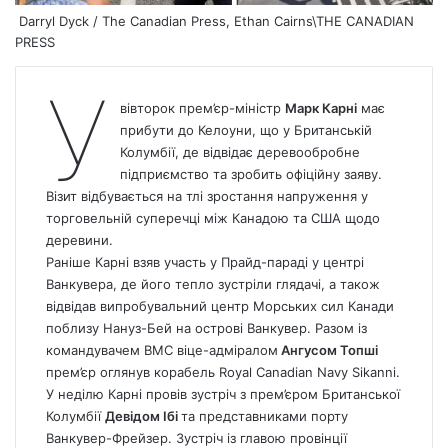
Darryl Dyck / The Canadian Press, Ethan Cairns\THE CANADIAN
PRESS
У
вівторок прем’єр-міністр
Марк Карні
має
прибути до Келоуни, що у Британській
Колумбії, де відвідає деревообробне
підприємство та зробить офіційну заяву.
Візит відбувається на тлі зростання напруження у
торговельній суперечці між Канадою та США щодо
деревини.
Раніше Карні взяв участь у Прайд-параді у центрі
Ванкувера, де його тепло зустріли глядачі, а також
відвідав випробувальний центр Морських сил Канади
поблизу Нануз-Бей на острові Ванкувер. Разом із
командувачем ВМС віце-адміралом
Ангусом Топші
прем’єр оглянув корабель Royal Canadian Navy Sikanni.
У неділю Карні провів зустріч з прем’єром Британської
Колумбії
Девідом Ібі
та представниками порту
Ванкувер-Фрейзер. Зустріч із главою провінції