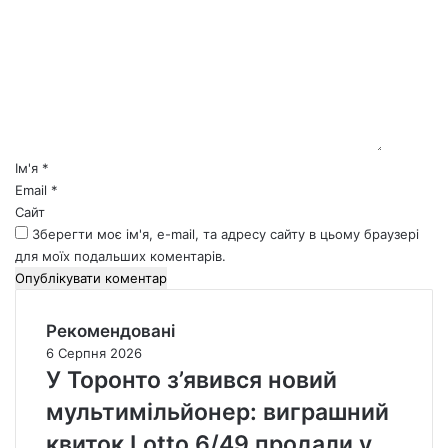
о
м
е
н
т
а
р
*
Ім'я
*
Email
*
Сайт
Зберегти моє ім'я, e-mail, та адресу сайту в цьому браузері
для моїх подальших коментарів.
Рекомендовані
6 Серпня 2026
У Торонто з’явився новий
мультимільйонер: виграшний
квиток Lotto 6/49 продали у