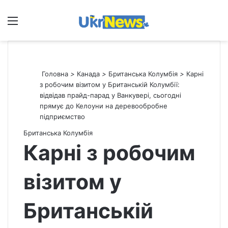
Меню
П
Головна
>
Канада
>
Британська Колумбія
>
Карні
з робочим візитом у Британській Колумбії:
відвідав прайд-парад у Ванкувері, сьогодні
прямує до Келоуни на деревообробне
підприємство
Британська Колумбія
Карні з робочим
візитом у
Британській