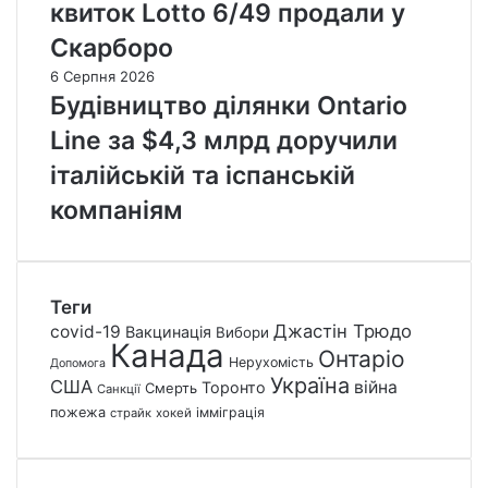
квиток Lotto 6/49 продали у
Скарборо
6 Серпня 2026
Будівництво ділянки Ontario
Line за $4,3 млрд доручили
італійській та іспанській
компаніям
Теги
Джастін Трюдо
covid-19
Вакцинація
Вибори
Канада
Онтаріо
Нерухомість
Допомога
Україна
США
війна
Торонто
Смерть
Санкції
пожежа
імміграція
страйк
хокей