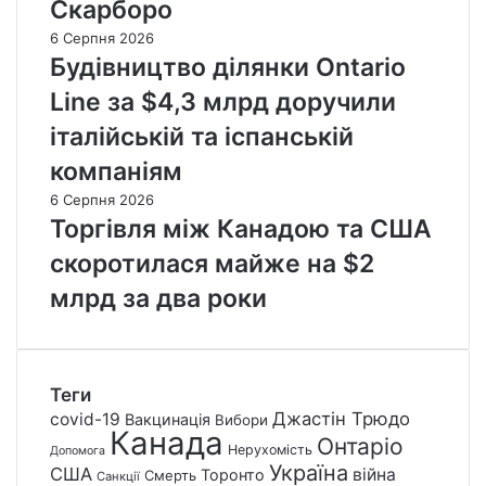
Скарборо
6 Серпня 2026
Будівництво ділянки Ontario
Line за $4,3 млрд доручили
італійській та іспанській
компаніям
6 Серпня 2026
Торгівля між Канадою та США
скоротилася майже на $2
млрд за два роки
Теги
Джастін Трюдо
covid-19
Вакцинація
Вибори
Канада
Онтаріо
Нерухомість
Допомога
Україна
США
війна
Торонто
Смерть
Санкції