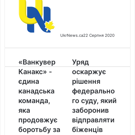
UkrNews.ca
22 Серпня 2020
«Ванкувер
Уряд
«Ванкувер
Уряд
Канакс»
оскаржує
Канакс» -
оскаржує
-
рішення
єдина
федерального
єдина
рішення
канадська
суду,
канадська
федерально
команда,
який
яка
заборонив
команда,
го суду, який
продовжує
відправляти
яка
заборонив
боротьбу
біженців
за
назад
продовжує
відправляти
Кубок
у
боротьбу за
біженців
Стенлі
США