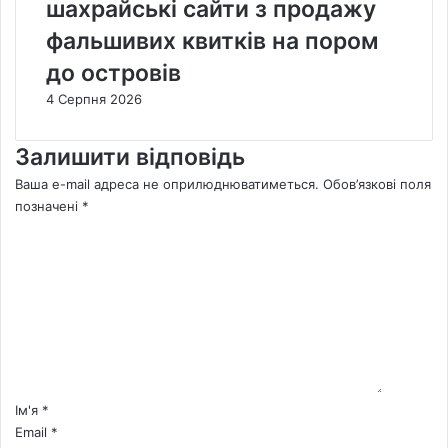
шахрайські сайти з продажу
фальшивих квитків на пором
до островів
4 Серпня 2026
Залишити відповідь
Ваша e-mail адреса не оприлюднюватиметься.
Обов’язкові поля
позначені
*
К
о
м
е
н
т
а
р
*
Ім'я
*
Email
*