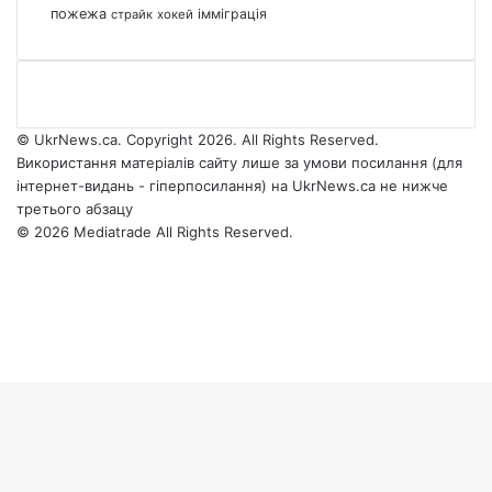
пожежа
імміграція
страйк
хокей
© UkrNews.ca. Copyright 2026. All Rights Reserved.
Використання матеріалів сайту лише за умови посилання (для
інтернет-видань - гіперпосилання) на UkrNews.ca не нижче
третього абзацу
© 2026 Mediatrade All Rights Reserved.
Facebook
YouTube
Instagram
Telegram
Facebook
X
WhatsApp
Google
Threads
Telegram
Viber
Back
News
to
top
button