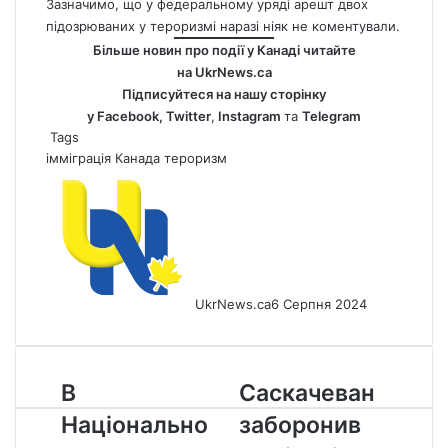
Зазначимо, що у федеральному уряді арешт двох
підозрюваних у тероризмі наразі ніяк не коментували.
Більше новин про події у Канаді читайте
на
UkrNews.ca
Підписуйтеся на нашу сторінку
у
Facebook
,
Twitter
,
Instagram
та
Telegram
Tags
імміграція
Канада
тероризм
UkrNews.ca
6 Серпня 2024
В
Саскачеван
В
Саскачеван
Національному
заборонив
Національно
заборонив
парку
мобільні