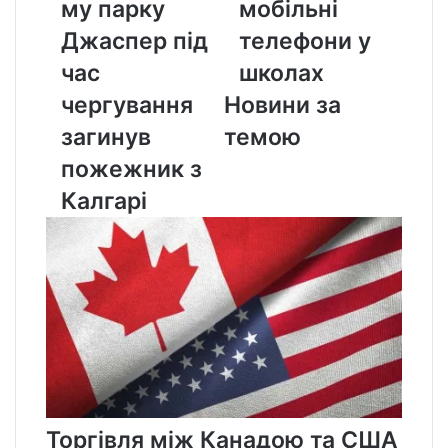
Джаспер
телефони
му парку
мобільні
під
у
Джаспер під
телефони у
час
школах
чергування
час
школах
загинув
чергування
Новини за
пожежник
з
загинув
темою
Калгарі
пожежник з
Калгарі
Торгівля між Канадою та США