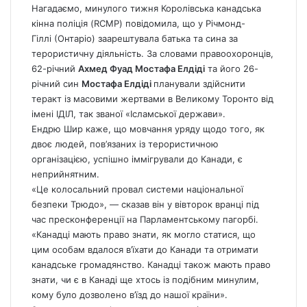
Нагадаємо, минулого тижня Королівська канадська
кінна поліція (RCMP) повідомила, що у Річмонд-
Гіллі (Онтаріо) заарештувала батька та сина за
терористичну діяльність. За словами правоохоронців,
62-річний
Ахмед Фуад Мостафа Елдіді
та його 26-
річний син
Мостафа Елдіді
планували здійснити
теракт із масовими жертвами в Великому Торонто від
імені ІДІЛ, так званої «Ісламської держави».
Ендрю Шир каже, що мовчання уряду щодо того, як
двоє людей, пов’язаних із терористичною
організацією, успішно іммігрували до Канади, є
неприйнятним.
«Це колосальний провал системи національної
безпеки Трюдо», — сказав він у вівторок вранці під
час пресконференції на Парламентському пагорбі.
«Канадці мають право знати, як могло статися, що
цим особам вдалося в’їхати до Канади та отримати
канадське
громадянство
. Канадці також мають право
знати, чи є в Канаді ще хтось із подібним минулим,
кому було дозволено в’їзд до нашої країни».