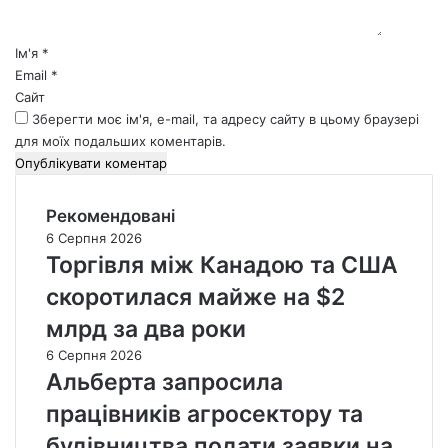
а
р
*
Ім'я
*
Email
*
Сайт
Зберегти моє ім'я, e-mail, та адресу сайту в цьому браузері
для моїх подальших коментарів.
Рекомендовані
6 Серпня 2026
Торгівля між Канадою та США
скоротилася майже на $2
млрд за два роки
6 Серпня 2026
Альберта запросила
працівників агросектору та
будівництва подати заявки на