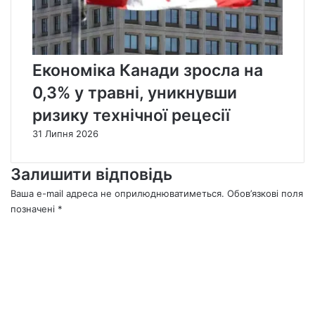
Економіка Канади зросла на
0,3% у травні, уникнувши
ризику технічної рецесії
31 Липня 2026
Залишити відповідь
Ваша e-mail адреса не оприлюднюватиметься.
Обов’язкові поля
позначені
*
К
о
м
е
н
т