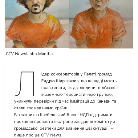
CTV News\John Mantha
Л
ідер консерваторів у Палаті громад
Ендрю Шир
заявив, що канадці мають
право знати, як дві людини, пов’язані з
іноземною терористичною групою,
уникнули перевірки під час імміграції до Канади та
стали громадянами країни.
Він закликав Квебекський блок і НДП підтримати
прохання провести екстрене засідання комітету з
громадської безпеки для вивчення цієї ситуації, –
пише про це
CTV News.