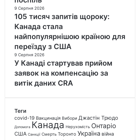
поспіль
9 Серпня 2026
105 тисяч запитів щороку:
Канада стала
найпопулярнішою країною для
переїзду з США
9 Серпня 2026
У Канаді стартував прийом
заявок на компенсацію за
витік даних CRA
Теги
Джастін Трюдо
covid-19
Вакцинація
Вибори
Канада
Онтаріо
Нерухомість
Допомога
Україна
США
війна
Торонто
Смерть
Санкції