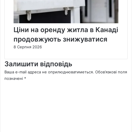
Ціни на оренду житла в Канаді
продовжують знижуватися
8 Серпня 2026
Залишити відповідь
Ваша e-mail адреса не оприлюднюватиметься.
Обов’язкові поля
позначені
*
К
о
м
е
н
т
а
р