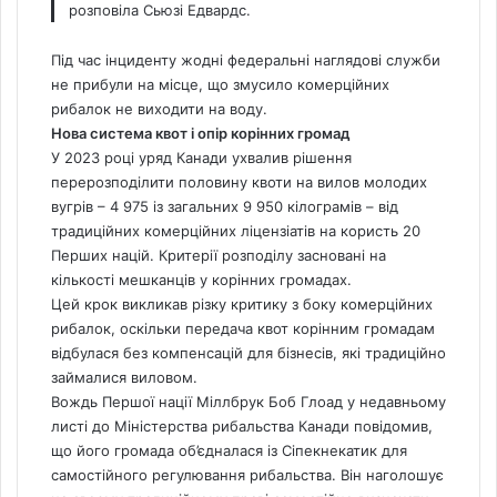
розповіла Сьюзі Едвардс.
Під час інциденту жодні федеральні наглядові служби
не прибули на місце, що змусило комерційних
рибалок не виходити на воду.
Нова система квот і опір корінних громад
У 2023 році уряд Канади ухвалив рішення
перерозподілити половину квоти на вилов молодих
вугрів – 4 975 із загальних 9 950 кілограмів – від
традиційних комерційних ліцензіатів на користь 20
Перших націй. Критерії розподілу засновані на
кількості мешканців у корінних громадах.
Цей крок викликав різку критику з боку комерційних
рибалок, оскільки передача квот корінним громадам
відбулася без компенсацій для бізнесів, які традиційно
займалися виловом.
Вождь Першої нації Міллбрук Боб Глоад у недавньому
листі до Міністерства рибальства Канади повідомив,
що його громада об’єдналася із Сіпекнекатик для
самостійного регулювання рибальства. Він наголошує