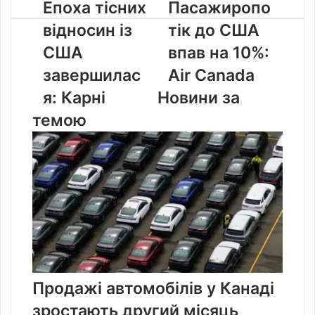
Епоха
Пасажиропотік
Епоха тісних
Пасажиропо
тісних
до
відносин із
тік до США
відносин
США
із
впав
США
впав на 10%:
США
на
завершилас
Air Canada
завершилася:
10%:
Карні
Air
я: Карні
Новини за
Canada
темою
Продажі автомобілів у Канаді
зростають другий місяць