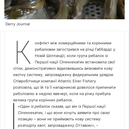
Derry Journal
К
онфлікт між комерційними та корінними
рибалками загострився на річці Габбардс у
Новій Шотландії, коли група рибалок із
Першої нації Сіпекнекатик встановила свої
сітки, демонстративно відмовившись визнавати нову
квотну систему, запроваджену федеральним урядом.
Співробітниця компанії Atlantic Elver Fishery
розповіла, що їй та її напарникові довелося припинити
риболовлю в неділю ввечері, коли на річку прибула
велика група корінних рибалок.
«Один із рибалок сказав, що він із Першої нації
Сіпекнекатик, і що вони хочуть заявити про свою
позицію – вони не приймають нову систему
розподілу квот, запроваджену Оттавою»
, –