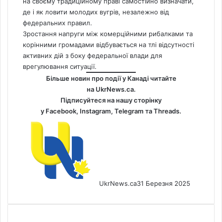
на своєму традиційному праві самостійно визначати,
де і як ловити молодих вугрів, незалежно від
федеральних правил.
Зростання напруги між комерційними рибалками та
корінними громадами відбувається на тлі відсутності
активних дій з боку федеральної влади для
врегулювання ситуації.
Більше новин про події у Канаді читайте
на
UkrNews.ca
.
Підписуйтеся на нашу сторінку
у
Facebook
,
Instagram,
Telegram
та
Threads
.
UkrNews.ca
31 Березня 2025