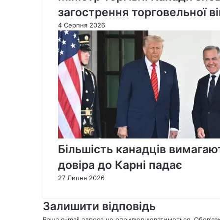
загострення торговельної в
4 Серпня 2026
Більшість канадців вимагают
довіра до Карні падає
27 Липня 2026
Залишити відповідь
Ваша e-mail адреса не оприлюднюватиметься.
Обов’яз