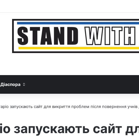
Facebook
YouTube
Instagram
Telegram
Sideba
Google News
Threads
Діаспора
аріо запускають сайт для викриття проблем після повернення учнів
іо запускають сайт д