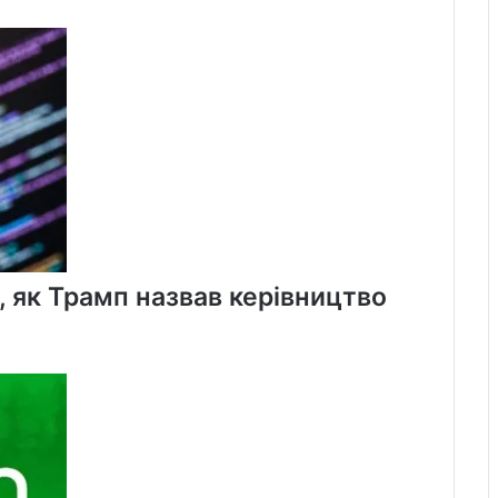
команди
«Торонто-
Домініон
Банку»
о, як Трамп назвав керівництво