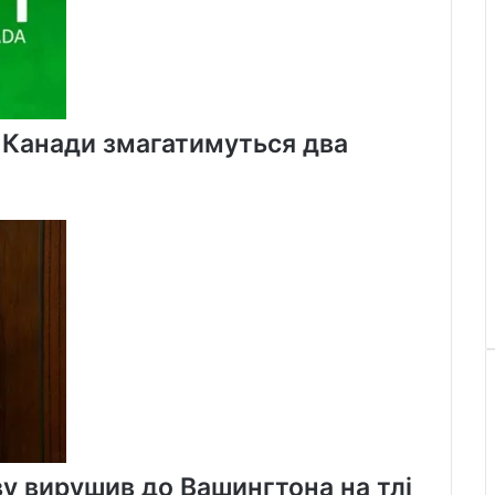
х Канади змагатимуться два
ву вирушив до Вашингтона на тлі