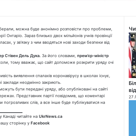
Чи
 ліберали, можна буде анонімно розповісти про проблеми,
Clo
орії Онтаріо. Зараз близько двох мільйонів учнів провінції
асах, у зв’язку з чим вводяться нові заходи безпеки від
ер Стівен Дель Дука.
За його словами,
прем’єр-міністр
оли, тому вважає, що сайт допоможе розкрити уряду очі
ивість виявлення спалахів коронавірусу в школах існує,
ні заклади неодмінно закриють.
Бі
можуть бути передані уряду, або опубліковані на сайті
ві
цмережах. Представник партії повідомив, що коментарі
27 
 погрозливих слів, а все інше буде публікуватися на
у Канаді читайте на
UkrNews.ca
нашу сторінку у
Facebook