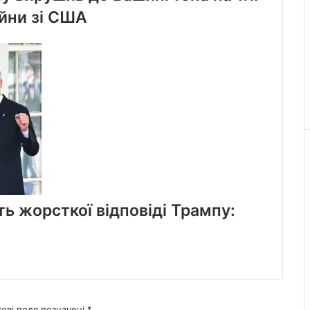
ійни зі США
ь жорсткої відповіді Трампу:
кові поля позначені
*