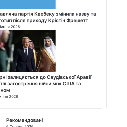
авляча партія Квебеку змінила назву та
готип після приходу Крістін Фрешетт
Липня 2026
рні залицяється до Саудівської Аравії
 тлі загострення війни між США та
аном
ипня 2026
Рекомендовані
6 Серпня 2026