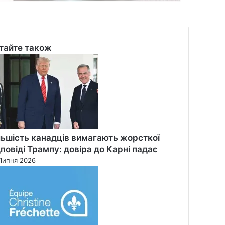
тайте також
se
льшість канадців вимагають жорсткої
дповіді Трампу: довіра до Карні падає
Липня 2026