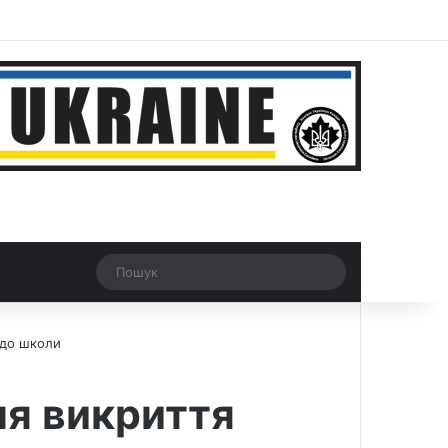
r
Рандомна новина
Switch skin
Пошук
 до школи
ля викриття