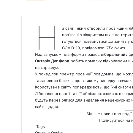
Н
а сайті, який створили провінційні
пов’язані з відкриттям шкіл на терит
готуються повернутися до занять у кл
COVID-19, повідомляє
CTV
News
.
Над запуском
платформи
працює
ліберальний лід
Онтаріо Даг Форд
робить помилку відкриваючи шк
на «правду».
У понеділок прем’єр провінції повідомив, що можл
та запевнив батьків, що в такому випадку навчаль
Користувачів сайту попереджають, що їхні скарги 
Ліберальної партії та в її облікових записах в со
будуть перевірятися для видалення нецензурних чи
сайті щодня.
Більше новин про події 
Підписуйтеся на 
Tags
Онтаріо
Освіта