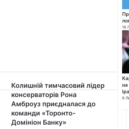
Пр
ло
16 
Ка
Колишній
Колишній тимчасовий лідер
на
тимчасовий
Ір
консерваторів Рона
лідер
9 Л
консерваторів
Амброуз приєдналася до
Рона
команди «Торонто-
Амброуз
приєдналася
Домініон Банку»
до