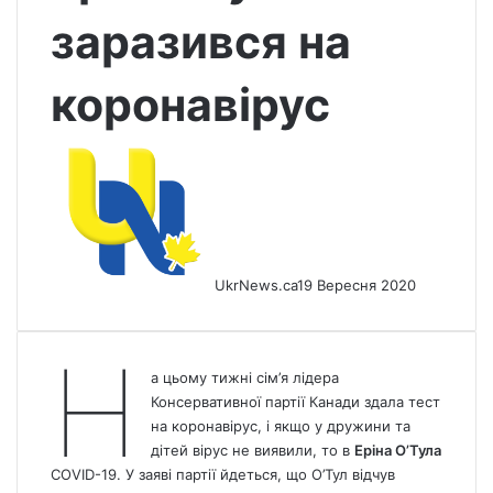
заразився на
коронавірус
UkrNews.ca
19 Вересня 2020
Н
а цьому тижні сім’я лідера
Консервативної партії Канади здала тест
на коронавірус, і якщо у дружини та
дітей вірус не виявили, то в
Еріна О’Тула
COVID-19. У заяві партії йдеться, що О’Тул відчув