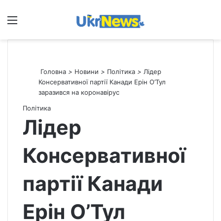
Меню
П
Головна
>
Новини
>
Політика
>
Лідер
Консервативної партії Канади Ерін О’Тул
заразився на коронавірус
Політика
Лідер
Консервативної
партії Канади
Ерін О’Тул