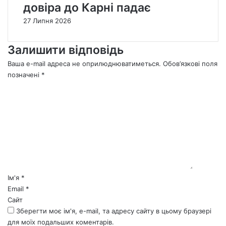
довіра до Карні падає
27 Липня 2026
Залишити відповідь
Ваша e-mail адреса не оприлюднюватиметься.
Обов’язкові поля
позначені
*
К
о
м
е
н
т
а
р
*
Ім'я
*
Email
*
Сайт
Зберегти моє ім'я, e-mail, та адресу сайту в цьому браузері
для моїх подальших коментарів.