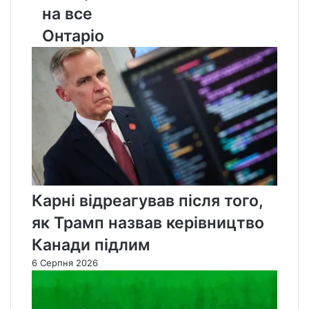
на
на все
все
Онтаріо
Онтаріо
Карні відреагував після того,
як Трамп назвав керівництво
Канади підлим
6 Серпня 2026