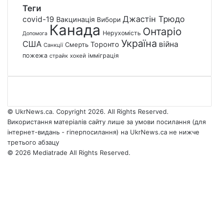
Теги
Джастін Трюдо
covid-19
Вакцинація
Вибори
Канада
Онтаріо
Нерухомість
Допомога
Україна
США
війна
Торонто
Смерть
Санкції
пожежа
імміграція
страйк
хокей
© UkrNews.ca. Copyright 2026. All Rights Reserved.
Використання матеріалів сайту лише за умови посилання (для
інтернет-видань - гіперпосилання) на UkrNews.ca не нижче
третього абзацу
© 2026 Mediatrade All Rights Reserved.
Facebook
YouTube
Instagram
Telegram
Facebook
X
WhatsApp
Google
Threads
Telegram
Viber
Back
News