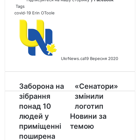
Tags
covid-19
Erin OToole
UkrNews.ca
19 Вересня 2020
Заборона
«Сенатори»
Заборона на
«Сенатори»
на
змінили
зібрання
змінили
зібрання
логотип
понад
понад 10
логотип
10
людей у
Новини за
людей
у
приміщенні
темою
приміщенні
поширена
поширена