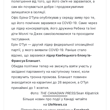
полегшення від того, що його сім’я не заразилася, а
сам він почувається добре і продовжуватиме
залишатися в ізоляції.
Офіс Еріна О’Тула опублікував у середу заяву про те,
що його помічник заразився на COVID-19. Саме через
це лідер консерваторів, його дружина Ребека та їхні
діти Моллі та Джек самоізолювалися та проходили
тестування.
Ерін О’Тул — другий лідер федеральної опозиційної
партії, у якого виявили COVID-19. Раніше стало
відомо, що
заразився
лідер Квебецького блоку Ів-
Франсуа Бланшет.
Обидва політики тепер не зможуть взяти участь у
засіданні парламенту на наступному тижні, коли
прозвучить тронна промова. Бланшет повинен
знаходитися на карантині до 26 вересня, а О’Тул
принаймні до 1 жовтня.
Фото: THE CANADIAN PRESS/Sean Kilpatrick
Більше новин про події у Канаді читайте
на
UkrNews.ca
Підписуйтеся на нашу сторінку у
Facebook